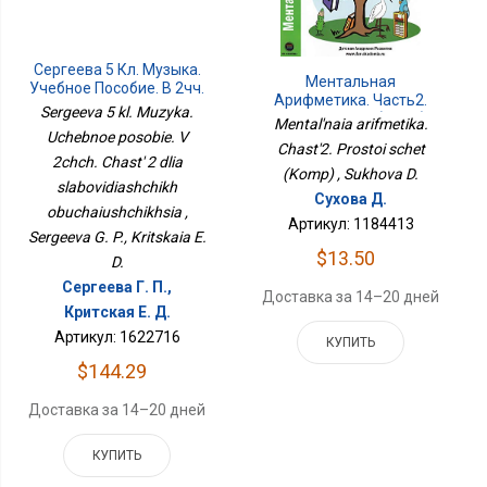
Сергеева 5 Кл. Музыка.
Ментальная
Учебное Пособие. В 2чч.
Арифметика. Часть2.
Часть 2 Для
Sergeeva 5 kl. Muzyka.
Простой Счет (Комп)
Mental'naia arifmetika.
Слабовидящих
Uchebnoe posobie. V
Обучающихся
Chast'2. Prostoi schet
2chch. Chast' 2 dlia
(Komp) , Sukhova D.
slabovidiashchikh
Сухова Д.
obuchaiushchikhsia ,
Артикул: 1184413
Sergeeva G. P., Kritskaia E.
$13.50
D.
Сергеева Г. П.,
Доставка за 14–20 дней
Критская Е. Д.
Артикул: 1622716
КУПИТЬ
$144.29
Доставка за 14–20 дней
КУПИТЬ