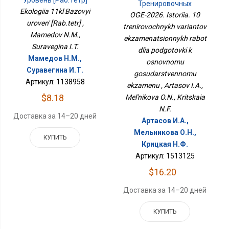
Уровень [Раб.тетр]
Тренировочных
Ekologiia 11kl Bazovyi
Вариантов
OGE-2026. Istoriia. 10
Экзаменационных
uroven' [Rab.tetr] ,
trenirovochnykh variantov
Работ Для Подготовки К
Mamedov N.M.,
ekzamenatsionnykh rabot
Основному
Suravegina I.T.
Государственному
dlia podgotovki k
Экзамену
Мамедов Н.М.,
osnovnomu
Суравегина И.Т.
gosudarstvennomu
Артикул: 1138958
ekzamenu , Artasov I.A.,
$8.18
Mel'nikova O.N., Kritskaia
N.F.
Доставка за 14–20 дней
Артасов И.А.,
Мельникова О.Н.,
КУПИТЬ
Крицкая Н.Ф.
Артикул: 1513125
$16.20
Доставка за 14–20 дней
КУПИТЬ