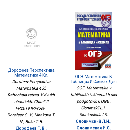
Дорофеев Перспектива
Математика 4 Кл.
ОГЭ. Математика В
Рабочая Тетрадь В Двух
Dorofeev Perspektiva
Таблицах И Схемах Для
Частях. Часть 2 ФП2019
Подготовки К ОГЭ
OGE. Matematika v
Matematika 4 kl.
ИППросв.
tablitsakh i skhemakh dlia
Rabochaia tetrad' V dvukh
podgotovki k OGE ,
chastiakh. Chast' 2
Slonimskii L.I.,
FP2019 IPProsv. ,
Slonimskaia I.S.
Dorofeev G. V., Mirakova T.
Слонимский Л.И.,
N., Buka T. B.
Слонимская И.С.
Дорофеев Г. В.,