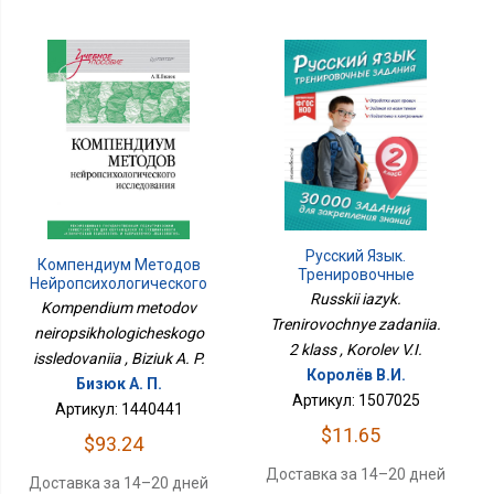
Русский Язык.
Компендиум Методов
Тренировочные
Нейропсихологического
Задания. 2 Класс
Russkii iazyk.
Исследования
Kompendium metodov
Trenirovochnye zadaniia.
neiropsikhologicheskogo
2 klass , Korolev V.I.
issledovaniia , Biziuk A. P.
Королёв В.И.
Бизюк А. П.
Артикул: 1507025
Артикул: 1440441
$11.65
$93.24
Доставка за 14–20 дней
Доставка за 14–20 дней