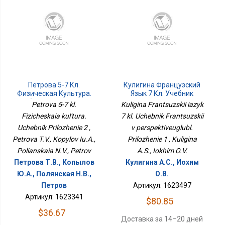
Петрова 5-7 Кл.
Кулигина Французский
Физическая Культура.
Язык 7 Кл. Учебник
Учебник Приложение 2
Французский В
Petrova 5-7 kl.
Kuligina Frantsuzskii iazyk
Перспективеуглубл.
Fizicheskaia kul'tura.
7 kl. Uchebnik Frantsuzskii
Приложение 1
Uchebnik Prilozhenie 2 ,
v perspektiveuglubl.
Petrova T.V., Kopylov Iu.A.,
Prilozhenie 1 , Kuligina
Polianskaia N.V., Petrov
A.S., Iokhim O.V.
Петрова Т.В., Копылов
Кулигина А.С., Иохим
Ю.А., Полянская Н.В.,
О.В.
Петров
Артикул: 1623497
Артикул: 1623341
$80.85
$36.67
Доставка за 14–20 дней