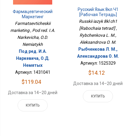
Русский Язык 8кл Ч1
Фармацевтический
[Рабочая Тетрадь]
Маркетинг
Russkii iazyk 8kl ch1
Farmatsevticheskii
[Rabochaia tetrad'] ,
marketing , Pod red. I.A.
Rybchenkova L. M.,
Narkevicha, O.D.
Aleksandrova O. M.
Nemiatykh
Рыбченкова Л. М.,
Под ред. И.А.
Александрова О. М.
Наркевича, О.Д.
Артикул: 1525329
Немятых
$14.12
Артикул: 1431041
$119.04
Доставка за 14–20 дней
Доставка за 14–20 дней
КУПИТЬ
КУПИТЬ