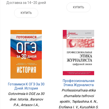
Доставка за 14–20 дней
КУПИТЬ
КУПИТЬ
Профессиональная
Готовимся К ОГЭ За 30
Этика Журналиста
Дней. История
Цифровой Эпохи
Professional'naia etika
Gotovimsia k OGE za 30
zhurnalista tsifrovoi
dnei. Istoriia , Baranov
epokhi , Tepliashina A. N.,
P.A., Artasov I.A.,
Erofeeva I. V., Kurushkin S.