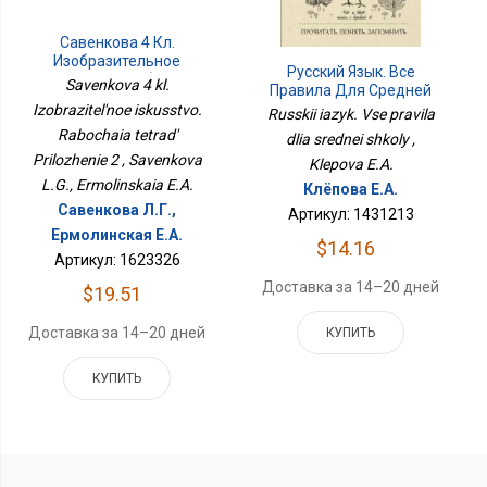
Савенкова 4 Кл.
Изобразительное
Русский Язык. Все
Искусство. Рабочая
Savenkova 4 kl.
Правила Для Средней
Тетрадь Приложение 2
Школы
Izobrazitel'noe iskusstvo.
Russkii iazyk. Vse pravila
Rabochaia tetrad'
dlia srednei shkoly ,
Prilozhenie 2 , Savenkova
Klepova E.A.
L.G., Ermolinskaia E.A.
Клёпова Е.А.
Савенкова Л.Г.,
Артикул: 1431213
Ермолинская Е.А.
$14.16
Артикул: 1623326
Доставка за 14–20 дней
$19.51
Доставка за 14–20 дней
КУПИТЬ
КУПИТЬ