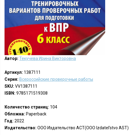
Автор:
Текучева Ирина Викторовна
Артикул:
1387111
Серия:
Всероссийские проверочные работы
SKU:
VV1387111
ISBN:
9785171519308
Количество страниц:
104
Обложка:
Paperback
Год:
2022
Издательство:
ООО Издательство АСТ(OOO Izdatel'stvo AST)