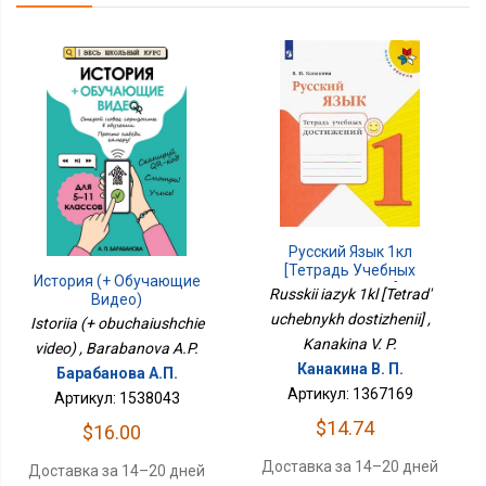
Русский Язык 1кл
[Тетрадь Учебных
История (+ Обучающие
Достижений]
Russkii iazyk 1kl [Tetrad'
Видео)
uchebnykh dostizhenii] ,
Istoriia (+ obuchaiushchie
Kanakina V. P.
video) , Barabanova A.P.
Канакина В. П.
Барабанова А.П.
Артикул: 1367169
Артикул: 1538043
$14.74
$16.00
Доставка за 14–20 дней
Доставка за 14–20 дней