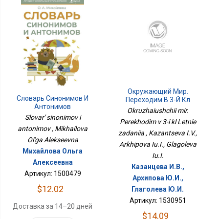
Окружающий Мир.
Словарь Синонимов И
Переходим В 3-Й Кл
Антонимов
Летние Задания
Okruzhaiushchii mir.
Slovar' sinonimov i
Perekhodim v 3-i kl Letnie
antonimov , Mikhailova
zadaniia , Kazantseva I.V.,
Ol'ga Alekseevna
Arkhipova Iu.I., Glagoleva
Михайлова Ольга
Iu.I.
Алексеевна
Казанцева И.В.,
Артикул: 1500479
Архипова Ю.И.,
$12.02
Глаголева Ю.И.
Артикул: 1530951
Доставка за 14–20 дней
$14.09