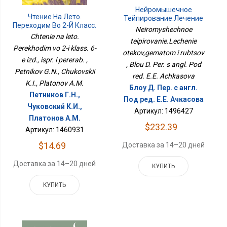
Нейромышечное
Чтение На Лето.
Тейпирование.Лечение
Переходим Во 2-Й Класс.
Отеков,гематом И
Neiromyshechnoe
6-Е Изд., Испр. И
Рубцов
Chtenie na leto.
teipirovanie.Lechenie
Перераб.
Perekhodim vo 2-i klass. 6-
otekov,gematom i rubtsov
e izd., ispr. i pererab. ,
, Blou D. Per. s angl. Pod
Petnikov G.N., Chukovskii
red. E.E. Achkasova
K.I., Platonov A.M.
Блоу Д. Пер. с англ.
Петников Г.Н.,
Под ред. Е.Е. Ачкасова
Чуковский К.И.,
Артикул: 1496427
Платонов А.М.
$232.39
Артикул: 1460931
$14.69
Доставка за 14–20 дней
Доставка за 14–20 дней
КУПИТЬ
КУПИТЬ