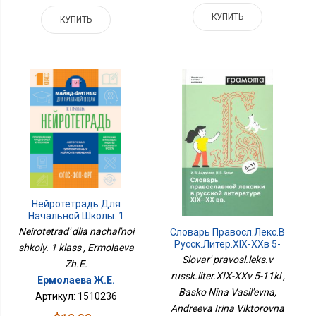
КУПИТЬ
КУПИТЬ
Нейротетрадь Для
Начальной Школы. 1
Класс
Neirotetrad' dlia nachal'noi
Словарь Правосл.лекс.в
Русск.литер.XIX-XXв 5-
shkoly. 1 klass , Ermolaeva
11кл
Slovar' pravosl.leks.v
Zh.E.
russk.liter.XIX-XXv 5-11kl ,
Ермолаева Ж.Е.
Basko Nina Vasil'evna,
Артикул: 1510236
Andreeva Irina Viktorovna