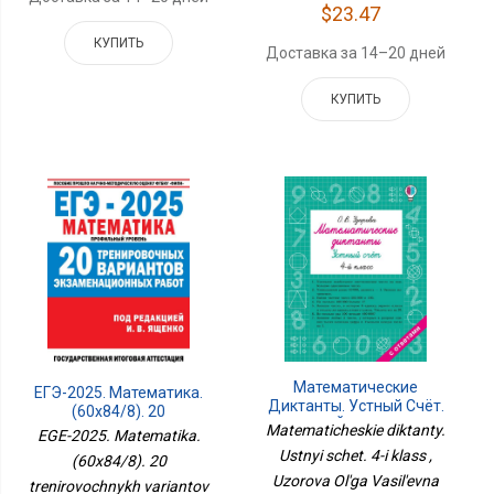
$23.47
КУПИТЬ
Доставка за 14–20 дней
КУПИТЬ
Математические
ЕГЭ-2025. Математика.
Диктанты. Устный Счёт.
(60x84/8). 20
4-Й Класс
Matematicheskie diktanty.
Тренировочных
EGE-2025. Matematika.
Вариантов
Ustnyi schet. 4-i klass ,
(60x84/8). 20
Экзаменационных
Uzorova Ol'ga Vasil'evna
Работ Для Подготовки К
trenirovochnykh variantov