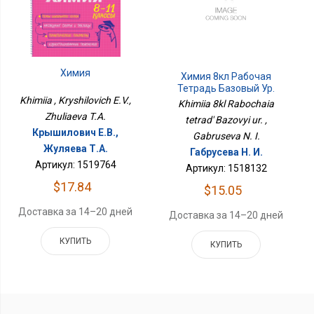
Химия
Химия 8кл Рабочая
Тетрадь Базовый Ур.
Khimiia , Kryshilovich E.V.,
Khimiia 8kl Rabochaia
Zhuliaeva T.A.
tetrad' Bazovyi ur. ,
Крышилович Е.В.,
Gabruseva N. I.
Жуляева Т.А.
Габрусева Н. И.
Артикул: 1519764
Артикул: 1518132
$17.84
$15.05
Доставка за 14–20 дней
Доставка за 14–20 дней
КУПИТЬ
КУПИТЬ