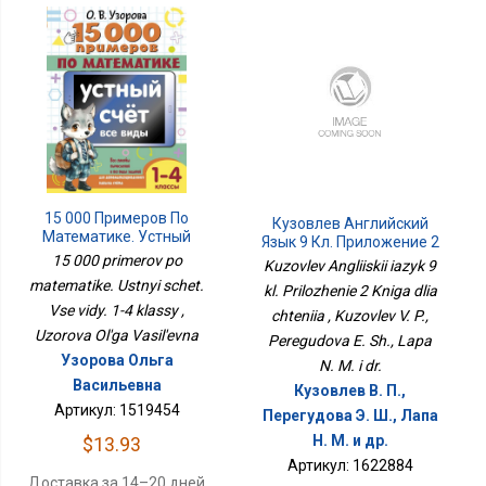
15 000 Примеров По
Кузовлев Английский
Математике. Устный
Язык 9 Кл. Приложение 2
Счет. Все Виды. 1-4
Книга Для Чтения
15 000 primerov po
Kuzovlev Angliiskii iazyk 9
Классы
matematike. Ustnyi schet.
kl. Prilozhenie 2 Kniga dlia
Vse vidy. 1-4 klassy ,
chteniia , Kuzovlev V. P.,
Uzorova Ol'ga Vasil'evna
Peregudova E. Sh., Lapa
Узорова Ольга
N. M. i dr.
Васильевна
Кузовлев В. П.,
Артикул: 1519454
Перегудова Э. Ш., Лапа
Н. М. и др.
$13.93
Артикул: 1622884
Доставка за 14–20 дней