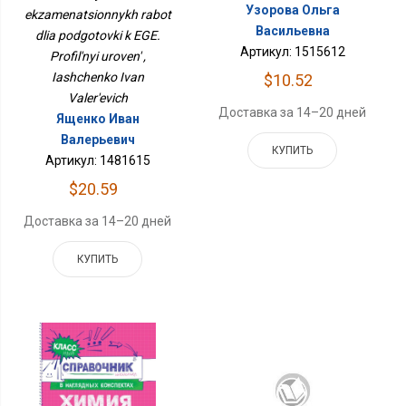
ЕГЭ. Профильный
Узорова Ольга
ekzamenatsionnykh rabot
Уровень
Васильевна
dlia podgotovki k EGE.
Артикул: 1515612
Profil'nyi uroven' ,
Iashchenko Ivan
$10.52
Valer'evich
Доставка за 14–20 дней
Ященко Иван
Валерьевич
КУПИТЬ
Артикул: 1481615
$20.59
Доставка за 14–20 дней
КУПИТЬ