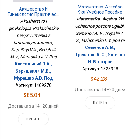
Математика. Алгебра
Акушерство И
9кл Учебное Пособие
Гинекология.Практические
Углубл
Matematika. Algebra 9kl
Навыки И Умения С
Akusherstvo i
Фантомным Курсом
Uchebnoe posobie Uglubl ,
ginekologiia.Prakticheskie
Semenov A. V., Trepalin A.
navyki i umeniia s
S., Iashchenko I. V. pod re
fantomnym kursom ,
Семенов А. В.,
Kaptil'nyi V.A., Berishvili
Трепалин А. С., Ященко
M.V., Murashko A.V. Pod
И. В. под ре
Каптильный В.А.,
Артикул: 1525928
Беришвили М.В.,
$42.28
Мурашко А.В. Под
Артикул: 1469270
Доставка за 14–20 дней
$85.04
КУПИТЬ
Доставка за 14–20 дней
КУПИТЬ