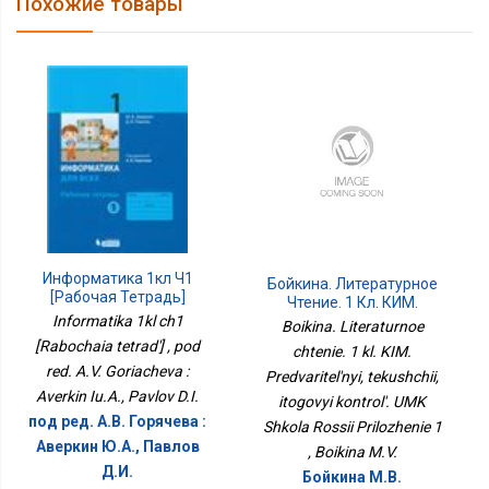
Похожие товары
Информатика 1кл Ч1
Бойкина. Литературное
[Рабочая Тетрадь]
Чтение. 1 Кл. КИМ.
Informatika 1kl ch1
Предварительный,
Boikina. Literaturnoe
Текущий, Итоговый
[Rabochaia tetrad'] , pod
chtenie. 1 kl. KIM.
Контроль. УМК Школа
red. A.V. Goriacheva :
Predvaritel'nyi, tekushchii,
России Приложение 1
Averkin Iu.A., Pavlov D.I.
itogovyi kontrol'. UMK
под ред. А.В. Горячева :
Shkola Rossii Prilozhenie 1
Аверкин Ю.А., Павлов
, Boikina M.V.
Д.И.
Бойкина М.В.