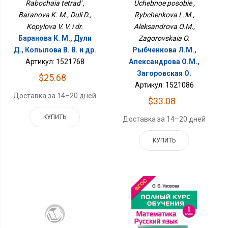
Rabochaia tetrad' ,
Uchebnoe posobie ,
Baranova K. M., Duli D.,
Rybchenkova L.M.,
Kopylova V. V. i dr.
Aleksandrova O.M.,
Баранова К. М., Дули
Zagorovskaia O.
Д., Копылова В. В. и др.
Рыбченкова Л.М.,
Артикул: 1521768
Александрова О.М.,
Загоровская О.
$25.68
Артикул: 1521086
Доставка за 14–20 дней
$33.08
КУПИТЬ
Доставка за 14–20 дней
КУПИТЬ