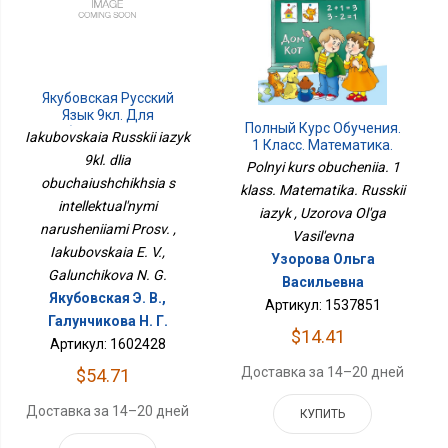
Якубовская Русский
Язык 9кл. Для
Полный Курс Обучения.
Обучающихся С
Iakubovskaia Russkii iazyk
1 Класс. Математика.
Интеллектуальными
9kl. dlia
Русский Язык
Нарушениями Просв.
Polnyi kurs obucheniia. 1
obuchaiushchikhsia s
klass. Matematika. Russkii
intellektual'nymi
iazyk , Uzorova Ol'ga
narusheniiami Prosv. ,
Vasil'evna
Iakubovskaia E. V.,
Узорова Ольга
Galunchikova N. G.
Васильевна
Якубовская Э. В.,
Артикул: 1537851
Галунчикова Н. Г.
$14.41
Артикул: 1602428
Доставка за 14–20 дней
$54.71
Доставка за 14–20 дней
КУПИТЬ