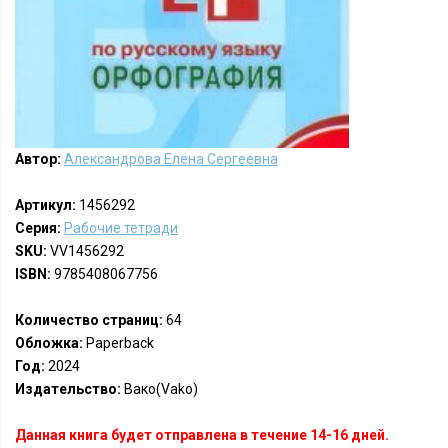
Автор:
Александрова Елена Сергеевна
Артикул:
1456292
Серия:
Рабочие тетради
SKU:
VV1456292
ISBN:
9785408067756
Количество страниц:
64
Обложка:
Paperback
Год:
2024
Издательство:
Вако(Vako)
Данная книга будет отправлена в течение 14-16 дней.