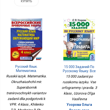
КУПИТЬ
Русский Язык.
15 000 Заданий По
Математика.
Русскому Языку. Все
Окружающий Мир.
Орфограммы И Правила.
Russkii iazyk. Matematika.
15 000 zadanii po
Суперсборник
3 Класс
Okruzhaiushchii mir.
russkomu iazyku. Vse
Тренировочных
Вариантов Заданий Для
Supersbornik
orfogrammy i pravila. 3
Подготовки К ВПР. 4
trenirovochnykh variantov
klass , Uzorova Ol'ga
Класс
zadanii dlia podgotovki k
Vasil'evna
VPR. 4 klass , Khilenko
Узорова Ольга
T.P., Moshnina R.Sh.,