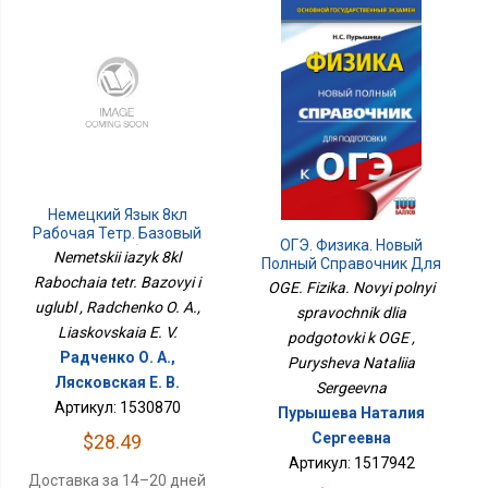
Немецкий Язык 8кл
Рабочая Тетр. Базовый
ОГЭ. Физика. Новый
И Углубл
Nemetskii iazyk 8kl
Полный Справочник Для
Подготовки К ОГЭ
Rabochaia tetr. Bazovyi i
OGE. Fizika. Novyi polnyi
uglubl , Radchenko O. A.,
spravochnik dlia
Liaskovskaia E. V.
podgotovki k OGE ,
Радченко О. А.,
Purysheva Nataliia
Лясковская Е. В.
Sergeevna
Артикул: 1530870
Пурышева Наталия
Сергеевна
$28.49
Артикул: 1517942
Доставка за 14–20 дней