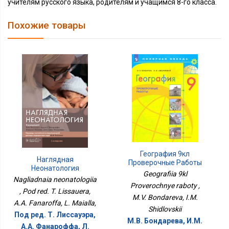
учителям русского языка, родителям и учащимся 8-го класса.
Похожие товары
География 9кл
Наглядная
Проверочные Работы
Неонатология
Geografiia 9kl
Nagliadnaia neonatologiia
Proverochnye raboty ,
, Pod red. T. Lissauera,
M.V. Bondareva, I.M.
A.A. Fanaroffa, L. Maialla,
Shidlovskii
Под ред. Т. Лиссауэра,
М.В. Бондарева, И.М.
А.A. Фанароффа, Л.