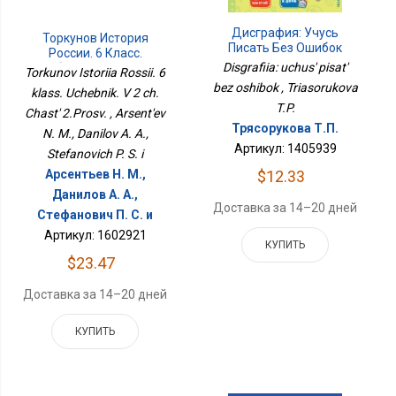
Дисграфия: Учусь
Торкунов История
Писать Без Ошибок
России. 6 Класс.
Disgrafiia: uchus' pisat'
Учебник. В 2 Ч. Часть
Torkunov Istoriia Rossii. 6
2.Просв.
bez oshibok , Triasorukova
klass. Uchebnik. V 2 ch.
T.P.
Chast' 2.Prosv. , Arsent'ev
Трясорукова Т.П.
N. M., Danilov A. A.,
Артикул: 1405939
Stefanovich P. S. i
$12.33
Арсентьев Н. М.,
Данилов А. А.,
Доставка за 14–20 дней
Стефанович П. С. и
Артикул: 1602921
КУПИТЬ
$23.47
Доставка за 14–20 дней
КУПИТЬ