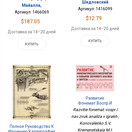
Шидловский
Майалла,
Артикул: 1416099
Артикул: 1466069
$12.79
$187.05
Доставка за 14–20 дней
Доставка за 14–20 дней
КУПИТЬ
КУПИТЬ
Развитие
Фонемат.воспр.и
Нав.звук.анализа В
Razvitie fonemat.vospr.i
Играх
nav.zvuk.analiza v igrakh ,
Konovalenko S.V,
Полное Руководство К
Kremenetskaia M.I.
Изучению Каллиграфии