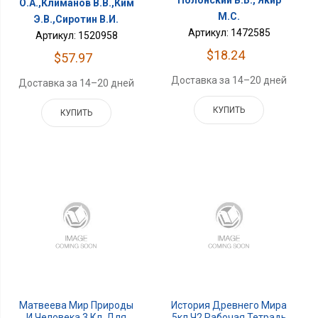
Полонский В.Б., Якир
О.А.,Климанов В.В.,Ким
М.С.
Э.В.,Сиротин В.И.
Артикул: 1472585
Артикул: 1520958
$18.24
$57.97
Доставка за 14–20 дней
Доставка за 14–20 дней
КУПИТЬ
КУПИТЬ
Матвеева Мир Природы
История Древнего Мира
И Человека 3 Кл. Для
5кл Ч2 Рабочая Тетрадь