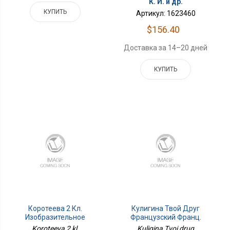
К. И. и др.
КУПИТЬ
Артикул: 1623460
$156.40
Доставка за 14–20 дней
КУПИТЬ
Коротеева 2 Кл.
Кулигина Твой Друг
Изобразительное
Французский Франц.
Искусство. Учебник. В 2
Язык 7кл. В 2-Х Ч. Ч.2
Koroteeva 2 kl.
Kuligina Tvoi drug