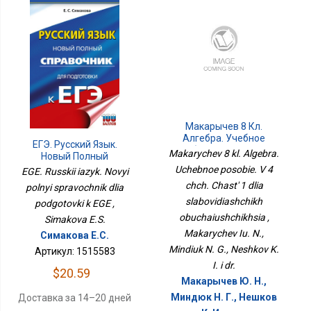
Макарычев 8 Кл.
Алгебра. Учебное
ЕГЭ. Русский Язык.
Пособие. В 4 Чч. Часть 1
Makarychev 8 kl. Algebra.
Новый Полный
Для Слабовидящих
Справочник Для
Uchebnoe posobie. V 4
EGE. Russkii iazyk. Novyi
Обучающихся
Подготовки К ЕГЭ
chch. Chast' 1 dlia
polnyi spravochnik dlia
slabovidiashchikh
podgotovki k EGE ,
obuchaiushchikhsia ,
Simakova E.S.
Makarychev Iu. N.,
Симакова Е.С.
Mindiuk N. G., Neshkov K.
Артикул: 1515583
I. i dr.
$20.59
Макарычев Ю. Н.,
Миндюк Н. Г., Нешков
Доставка за 14–20 дней