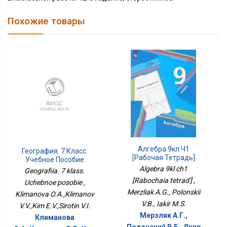
Похожие товары
Алгебра 9кл Ч1
География. 7 Класс.
[Рабочая Тетрадь]
Учебное Пособие
Algebra 9kl ch1
Geografiia. 7 klass.
[Rabochaia tetrad'] ,
Uchebnoe posobie ,
Merzliak A.G., Polonskii
Klimanova O.A.,Klimanov
V.B., Iakir M.S.
V.V.,Kim E.V.,Sirotin V.I.
Мерзляк А.Г.,
Климанова