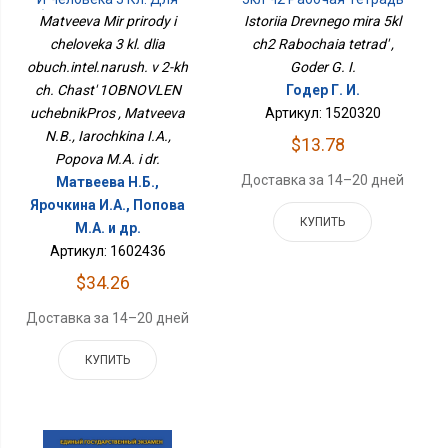
Обуч.интел.наруш. В 2-Х
Matveeva Mir prirody i
Istoriia Drevnego mira 5kl
Ч. Часть 1ОБНОВЛЕН
cheloveka 3 kl. dlia
ch2 Rabochaia tetrad' ,
УчебникПрос
obuch.intel.narush. v 2-kh
Goder G. I.
ch. Chast' 1OBNOVLEN
Годер Г. И.
uchebnikPros , Matveeva
Артикул: 1520320
N.B., Iarochkina I.A.,
$13.78
Popova M.A. i dr.
Доставка за 14–20 дней
Матвеева Н.Б.,
Ярочкина И.А., Попова
КУПИТЬ
М.А. и др.
Артикул: 1602436
$34.26
Доставка за 14–20 дней
КУПИТЬ