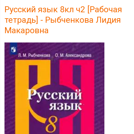
Русский язык 8кл ч2 [Рабочая
тетрадь] - Рыбченкова Лидия
Макаровна