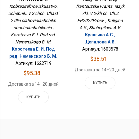
Чч. Часть 2 Для
ФП2022Просв.
Izobrazitel'noe iskusstvo.
frantsuzskii Frants. iazyk
Слабовидящих
Uchebnik. V 2 chch. Chast'
Обучающихся
7kl. V 2-kh ch. Ch.2
2 dlia slabovidiashchikh
FP2022Prosv. , Kuligina
obuchaiushchikhsia ,
A.S., Shchepilova A.V.
Koroteeva E. I. Pod red.
Кулигина А.С.,
Nemenskogo B. M.
Щепилова А.В.
Коротеева Е. И. Под
Артикул: 1603578
ред. Неменского Б. М.
$38.51
Артикул: 1622719
Доставка за 14–20 дней
$95.38
КУПИТЬ
Доставка за 14–20 дней
КУПИТЬ