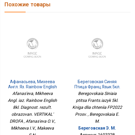
Похожие товары
Афанасьева, Михеева
Береговская Синяя
Англ. Яз. Rainbow English
Птица Франц.язык 5кл.
8кл. Диагност. Результ.
Книга Для Чтения
Afanas'eva, Mikheeva
Beregovskaia Siniaia
Образован. ВЕРТИКАЛЬ
ФП2022 Просв.
Angl. iaz. Rainbow English
ptitsa Frants.iazyk 5kl.
ДРОФА
8kl. Diagnost. rezul't.
Kniga dlia chteniia FP2022
obrazovan. VERTIKAL'
Prosv. , Beregovskaia E.
DROFA , Afanas'eva O.V.,
M.
Mikheeva I.V., Makeeva
Береговская Э. М.