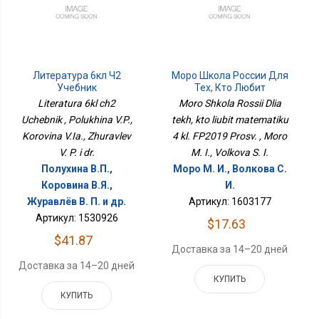
Литература 6кл Ч2
Моро Школа России Для
Учебник
Тех, Кто Любит
Математику 4 Кл.
Literatura 6kl ch2
Moro Shkola Rossii Dlia
ФП2019 Просв.
Uchebnik , Polukhina V.P.,
tekh, kto liubit matematiku
Korovina V.Ia., Zhuravlev
4 kl. FP2019 Prosv. , Moro
V. P. i dr.
M. I., Volkova S. I.
Полухина В.П.,
Моро М. И., Волкова С.
Коровина В.Я.,
И.
Журавлёв В. П. и др.
Артикул: 1603177
Артикул: 1530926
$17.63
$41.87
Доставка за 14–20 дней
Доставка за 14–20 дней
КУПИТЬ
КУПИТЬ