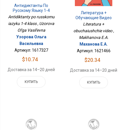
Антидиктанты По
Русскому Языку 1-4
Литература +
Класс
Antidiktanty po russkomu
Обучающие Видео
iazyku 1-4 klass , Uzorova
Literatura +
Ol'ga Vasil'evna
obuchaiushchie video ,
Узорова Ольга
Makhanova E.A.
Васильевна
Маханова Е.А.
Артикул: 1617327
Артикул: 1621466
$10.74
$20.34
Доставка за 14–20 дней
Доставка за 14–20 дней
КУПИТЬ
КУПИТЬ