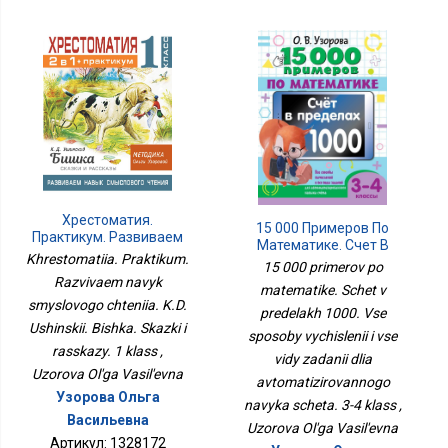
Хрестоматия.
15 000 Примеров По
Практикум. Развиваем
Математике. Счет В
Навык Смыслового
Khrestomatiia. Praktikum.
Пределах 1000. Все
15 000 primerov po
Чтения. К.Д. Ушинский.
Способы Вычислений И
Razvivaem navyk
Бишка. Сказки И
matematike. Schet v
Все Виды Заданий Для
smyslovogo chteniia. K.D.
Рассказы. 1 Класс
Автоматизированного
predelakh 1000. Vse
Ushinskii. Bishka. Skazki i
Навыка Счета. 3-4 Класс
sposoby vychislenii i vse
rasskazy. 1 klass ,
vidy zadanii dlia
Uzorova Ol'ga Vasil'evna
avtomatizirovannogo
Узорова Ольга
navyka scheta. 3-4 klass ,
Васильевна
Uzorova Ol'ga Vasil'evna
Артикул: 1328172