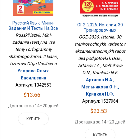
Русский Язык. Мини-
ОГЭ-2026. История. 30
Задания И Тесты На Все
Тренировочных
Темы И Орфограммы
Russkii iazyk. Mini-
Вариантов
OGE-2026. Istoriia. 30
Школьного Курса. 2
Экзаменационных
zadaniia i testy na vse
trenirovochnykh variantov
Класс
Работ Для Подготовки К
temy i orfogrammy
ekzamenatsionnykh rabot
ОГЭ
shkol'nogo kursa. 2 klass ,
dlia podgotovki k OGE ,
Uzorova Ol'ga Vasil'evna
Artasov I.A., Mel'nikova
Узорова Ольга
O.N., Kritskaia N.F.
Васильевна
Артасов И.А.,
Артикул: 1342553
Мельникова О.Н.,
Крицкая Н.Ф.
$13.66
Артикул: 1527964
Доставка за 14–20 дней
$23.53
КУПИТЬ
Доставка за 14–20 дней
КУПИТЬ