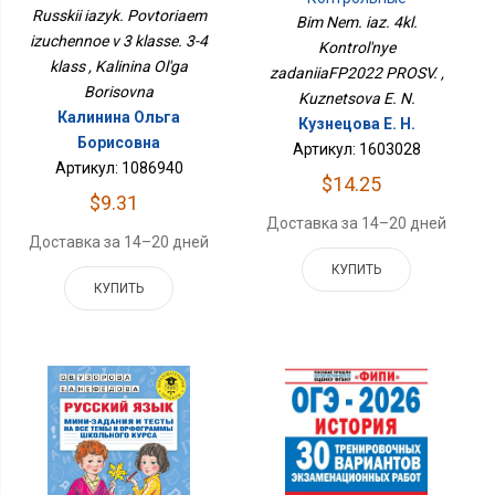
3 Классе. 3-4 Класс
Russkii iazyk. Povtoriaem
ЗаданияФП2022 ПРОСВ.
Bim Nem. iaz. 4kl.
izuchennoe v 3 klasse. 3-4
Kontrol'nye
klass , Kalinina Ol'ga
zadaniiaFP2022 PROSV. ,
Borisovna
Kuznetsova E. N.
Калинина Ольга
Кузнецова Е. Н.
Борисовна
Артикул: 1603028
Артикул: 1086940
$14.25
$9.31
Доставка за 14–20 дней
Доставка за 14–20 дней
КУПИТЬ
КУПИТЬ