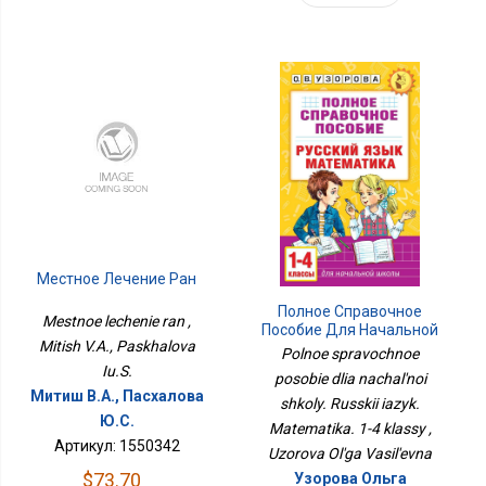
Местное Лечение Ран
Полное Справочное
Mestnoe lechenie ran ,
Пособие Для Начальной
Mitish V.A., Paskhalova
Школы. Русский Язык.
Polnoe spravochnoe
Математика. 1-4 Классы
Iu.S.
posobie dlia nachal'noi
Митиш В.А., Пасхалова
shkoly. Russkii iazyk.
Ю.С.
Matematika. 1-4 klassy ,
Артикул: 1550342
Uzorova Ol'ga Vasil'evna
$73.70
Узорова Ольга