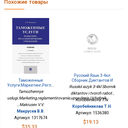
Похожие товары
Русский Язык 3-4кл
Сборник Диктантов И
Таможенные
Творч Работ
Услуги.Маркетинг,регламентирование,управление.Учебник
Russkii iazyk 3-4kl Sbornik
Tamozhennye
diktantov i tvorch rabot ,
uslugi.Marketing,reglamentirovanie,upravlenie.Uchebnik
Korobeinikova T.N.
, Makrusev V.V.
Коробейникова Т.Н.
Макрусев В.В.
Артикул: 1536380
Артикул: 1317674
$19.13
$35.33