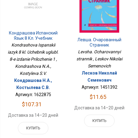
Кондрашова Испанский
Язык 8 Кл. Учебник
Левша. Очарованный
Углубл. 8-Е Издание
Странник
Kondrashova Ispanskii
Приложение 1
Levsha. Ocharovannyi
iazyk 8 kl. Uchebnik uglubl.
strannik , Leskov Nikolai
8-e izdanie Prilozhenie 1 ,
Semenovich
Kondrashova N.A.,
Лесков Николай
Kostyleva S.V.
Семенович
Кондрашова Н.А.,
Артикул: 1451392
Костылева С.В.
Артикул: 1622875
$11.65
$107.31
Доставка за 14–20 дней
Доставка за 14–20 дней
КУПИТЬ
КУПИТЬ