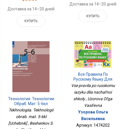
Доставка за 14–20 дней
Доставка за 14–20 дней
КУПИТЬ
КУПИТЬ
Все Правила По
Русскому Языку Для
Начальной Школы
Vse pravila po russkomu
iazyku dlia nachal'noi
Технология. Технологии
shkoly , Uzorova Ol'ga
Обраб. Мат. 5-6кл
Vasil'evna
[Учебник]
Tekhnologiia. Tekhnologii
Узорова Ольга
obrab. mat. 5-6kl
Васильевна
[Uchebnik] , Beshenkov S.
Артикул: 1474202