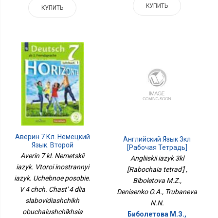
КУПИТЬ
КУПИТЬ
Аверин 7 Кл. Немецкий
Английский Язык 3кл
Язык. Второй
[Рабочая Тетрадь]
Иностранный Язык.
Averin 7 kl. Nemetskii
Angliiskii iazyk 3kl
Учебное Пособие. В 4 Чч.
iazyk. Vtoroi inostrannyi
[Rabochaia tetrad'] ,
Часть 4 Для
iazyk. Uchebnoe posobie.
Слабовидящих
Biboletova M.Z.,
Обучающихся
V 4 chch. Chast' 4 dlia
Denisenko O.A., Trubaneva
Горизонты
slabovidiashchikh
N.N.
obuchaiushchikhsia
Биболетова М.З.,