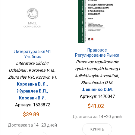
Правовое
Литература 5кл Ч1
Регулирование Рынка
Учебник
Ценных Бумаг И
Pravovoe regulirovanie
Literatura 5kl ch1
Коллективных
rynka tsennykh bumag i
Uchebnik , Korovina V. Ia.,
Инвестиций
kollektivnykh investitsii ,
Zhuravlev V.P., Korovin V.I.
Shevchenko O.M.
Коровина В. Я.,
Шевченко О.М.
Журавлёв В.П.,
Артикул: 1470047
Коровин В.И.
Артикул: 1533872
$41.02
$39.89
Доставка за 14–20 дней
Доставка за 14–20 дней
КУПИТЬ