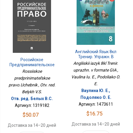
Английский Язык 8кл
Тренир. Упражн. В
Российское
Формате ГИА
Angliiskii iazyk 8kl Trenir.
Предпринимательское
Право.Учебник
uprazhn. v formate GIA ,
Rossiiskoe
Vaulina Iu. E., Podoliako O.
predprinimatel'skoe
E.
pravo.Uchebnik , Otv. red.
Ваулина Ю. Е.,
Belykh V.S.
Подоляко О. Е.
Отв. ред. Белых В.С.
Артикул: 1473611
Артикул: 1319182
$16.75
$50.07
Доставка за 14–20 дней
Доставка за 14–20 дней