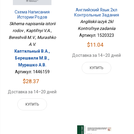
Английский Язык 2кл
Схема Написания
Контрольные Задания
Истории Родов
Angliiskii iazyk 2kl
Skhema napisaniia istorii
Kontrol'nye zadaniia
rodov , Kaptil'nyi V.A.,
Артикул: 1520323
Bereshvili M.V., Murashko
$11.04
A.V.
Каптильный В.А.,
Доставка за 14–20 дней
Берешвили М.В.,
Мурашко А.В.
КУПИТЬ
Артикул: 1446159
$28.37
Доставка за 14–20 дней
КУПИТЬ