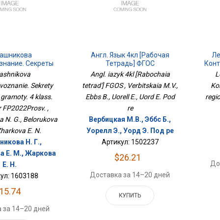
ашникова
Англ. Язык 4кл [Рабочая
Ле
знание. Секреты
Тетрадь] ФГОС
Конт
вой Грамоты. 4
Р
ashnikova
Angl. iazyk 4kl [Rabochaia
L
с. Тренажёр
oznanie. Sekrety
tetrad'] FGOS , Verbitskaia M.V.,
Ko
022Просв.
 gramoty. 4 klass.
Ebbs B., Uorell E., Uord E. Pod
regi
 FP2022Prosv. ,
re
a N. G., Belorukova
Вербицкая М.В., Эббс Б.,
Zharkova E. N.
Уорелл Э., Уорд Э. Под ре
икова Н. Г.,
Артикул: 1502237
а Е. М., Жаркова
$26.21
До
Е. Н.
Доставка за 14–20 дней
ул: 1603188
15.74
КУПИТЬ
 за 14–20 дней