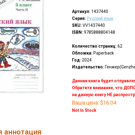
Артикул:
1437440
Серия:
Русский язык
SKU:
VV1437440
ISBN:
9785888804148
Количество страниц:
62
Обложка:
Paperback
Год:
2024
Издательство:
Генжер(Genzhe
Данная книга будет отправлен
Обратите внимание, что ДО
на данную книгу НЕ распрост
Ваша цена:
$16.04
Not In Stock
я аннотация