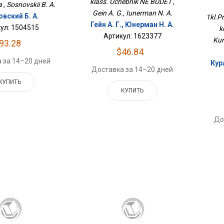
Ко
klass. Uchebnik NE BUDET ,
 , Sosnovskii B. A.
Gein A. G., Iunerman N. A.
вский Б. А.
1kl.Pr
Гейн А. Г., Юнерман Н. А.
ул: 1504515
k
Артикул: 1623377
Kur
93.28
$46.84
 за 14–20 дней
Кур
Доставка за 14–20 дней
КУПИТЬ
КУПИТЬ
До