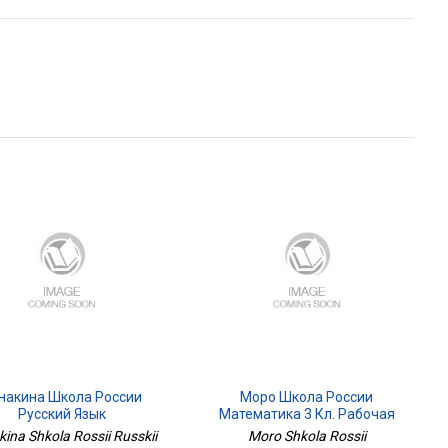
накина Школа России
Моро Школа России
Русский Язык
Математика 3 Кл. Рабочая
Предварительный,текущий,итоговый
Тетрадь В Двух
ina Shkola Rossii Russkii
Moro Shkola Rossii