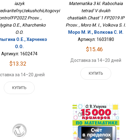
нтрольФП2022 Просв.
Частях.Часть 1 ФП2019 ИП
iazyk
Matematika 3 kl. Rabochaia
Просв.
edvaritel'nyi,tekushchii,itogovyi
tetrad' V dvukh
ontrol'FP2022 Prosv. ,
chastiakh.Chast' 1 FP2019 IP
lygina O.E., Kharchenko
Prosv. , Moro M. I., Volkova S. I.
O.O.
Моро М. И., Волкова С. И.
лыгина О.Е., Харченко
Артикул: 1603180
О.О.
$15.46
Артикул: 1602474
Доставка за 14–20 дней
$13.32
КУПИТЬ
ставка за 14–20 дней
КУПИТЬ