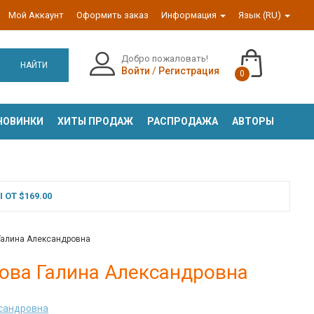
Мой Аккаунт
Оформить заказ
Информация
Язык (RU)
Добро пожаловать!
НАЙТИ
Войти
/
Регистрация
0
НОВИНКИ
ХИТЫ ПРОДАЖ
РАСПРОДАЖА
АВТОРЫ
ОТ $169.00
а Галина Александровна
анова Галина Александровна
ксандровна