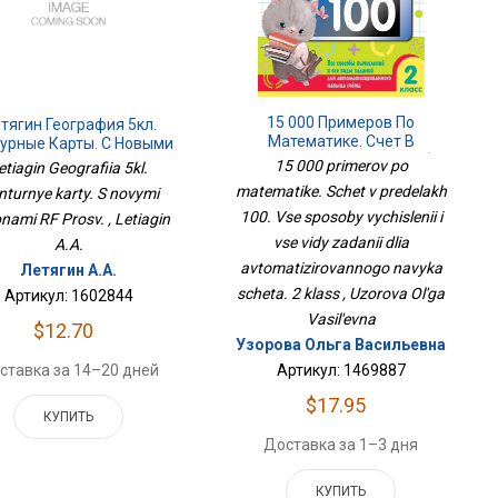
15 000 Примеров По
тягин География 5кл.
Математике. Счет В
урные Карты. С Новыми
Пределах 100. Все Способы
егионами РФ Просв.
15 000 primerov po
etiagin Geografiia 5kl.
Вычислений И Все Виды
matematike. Schet v predelakh
nturnye karty. S novymi
Заданий Для
100. Vse sposoby vychislenii i
Автоматизированного
onami RF Prosv. , Letiagin
Навыка Счета. 2 Класс
vse vidy zadanii dlia
A.A.
avtomatizirovannogo navyka
Летягин А.А.
scheta. 2 klass , Uzorova Ol'ga
Артикул: 1602844
Vasil'evna
$12.70
Узорова Ольга Васильевна
Артикул: 1469887
ставка за 14–20 дней
$17.95
КУПИТЬ
Доставка за 1–3 дня
КУПИТЬ