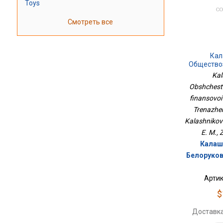
Toys
Смотреть все
Кал
Общество
Финансо
Kal
Клас
Obshchestv
ФП2
finansovoi
Trenazher
Kalashnikov
E. M., 
Калашн
Белоруков
Артик
$
Доставка