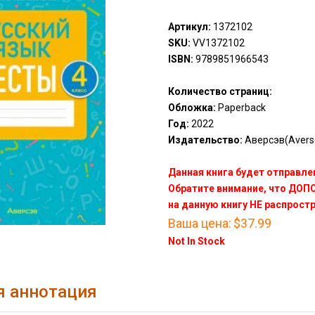
Артикул:
1372102
SKU:
VV1372102
ISBN:
9789851966543
Количество страниц:
Обложка:
Paperback
Год:
2022
Издательство:
Аверсэв(Avers
Данная книга будет отправлен
Обратите внимание, что ДО
на данную книгу НЕ распрост
Ваша цена:
$37.99
Not In Stock
я аннотация