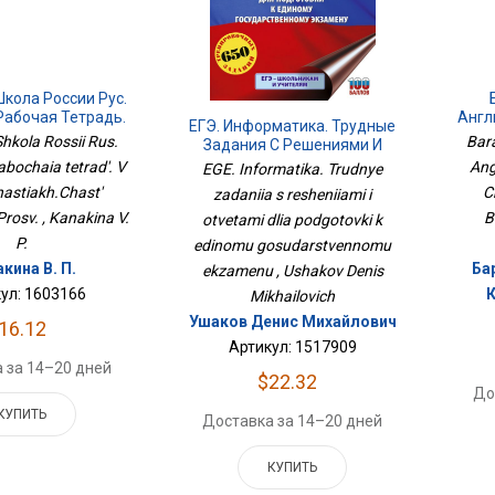
кола России Рус.
 Рабочая Тетрадь.
Англ
ЕГЭ. Информатика. Трудные
 Частях.Часть
2-
hkola Rossii Rus.
Bara
Задания С Решениями И
19 ИППросв.
Ответами Для Подготовки К
Rabochaia tetrad'. V
Ang
EGE. Informatika. Trudnye
Единому Государственному
hastiakh.Chast'
C
zadaniia s resheniiami i
Экзамену
rosv. , Kanakina V.
B
otvetami dlia podgotovki k
P.
edinomu gosudarstvennomu
кина В. П.
Бар
ekzamenu , Ushakov Denis
ул: 1603166
К
Mikhailovich
Ушаков Денис Михайлович
16.12
Артикул: 1517909
 за 14–20 дней
$22.32
До
КУПИТЬ
Доставка за 14–20 дней
КУПИТЬ