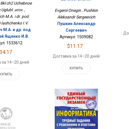
 8kl ch2 Uchebnoe
Uglubl. urov. ,
Evgenii Onegin , Pushkin
ch M.A. i dr. pod
Aleksandr Sergeevich
i Iashchenko I.V.
Пушкин Александр
 М.А. и др. под
Сергеевич
До
ей Ященко И.В.
Артикул: 1509082
ул: 1533612
$11.17
34.17
Доставка за 14–20 дней
 за 14–20 дней
КУПИТЬ
КУПИТЬ