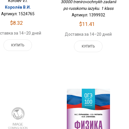
1 Класс
Korolev V.I.
30000 trenirovochnykh zadanii
Королёв В.И.
po russkomu iazyku. 1 klass
Артикул: 1524765
Артикул: 1399932
$8.32
$11.41
ставка за 14–20 дней
Доставка за 14–20 дней
КУПИТЬ
КУПИТЬ