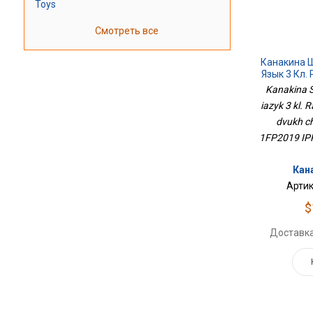
Toys
Смотреть все
Канакина Ш
Язык 3 Кл.
В Двух
Kanakina S
1ФП20
iazyk 3 kl. 
dvukh c
1FP2019 IPP
Кана
Артик
$
Доставка