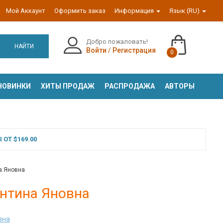
Мой Аккаунт
Оформить заказ
Информация
Язык (RU)
Добро пожаловать!
НАЙТИ
Войти
/
Регистрация
0
НОВИНКИ
ХИТЫ ПРОДАЖ
РАСПРОДАЖА
АВТОРЫ
ОТ $169.00
на Яновна
ентина Яновна
вна