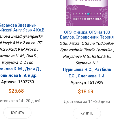
Баранова Звездный
ийский Англ.язык 4 Кл.в
ОГЭ. Физика. ОГЭ На 100
Х Ч. РТ Ч.2 ФП2019 ИП
nova Zvezdnyi angliiskii
Баллов. Справочник: Теория
Просв.
И Практика
l.iazyk 4 kl.v 2-kh ch. RT
OGE. Fizika. OGE na 100 ballov.
h.2 FP2019 IP Prosv. ,
Spravochnik: Teoriia i praktika ,
aranova K. M., Duli D.,
Purysheva N.S., Ratbil' E.E.,
Kopylova V. V. i dr.
Slepneva N.I.
анова К. М., Дули Д.,
Пурышева Н.С., Ратбиль
опылова В. В. и др.
Е.Э., Слепнева Н.И.
Артикул: 1602750
Артикул: 1517929
$25.68
$18.69
ставка за 14–20 дней
Доставка за 14–20 дней
КУПИТЬ
КУПИТЬ