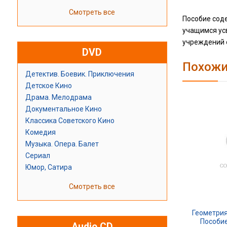
Смотреть все
Пособие соде
учащимся усв
учреждений 
DVD
Похожи
Детектив. Боевик. Приключения
Детское Кино
Драма. Мелодрама
Документальное Кино
Классика Советского Кино
Комедия
Музыка. Опера. Балет
Сериал
Юмор, Сатира
Смотреть все
Геометрия
Пособие
Audio CD