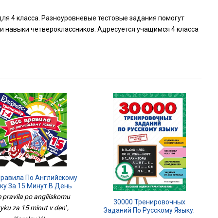
для 4 класса. Разноуровневые тестовые задания помогут
 и навыки четвероклассников. Адресуется учащимся 4 класса
Правила По Английскому
ку За 15 Минут В День
 pravila po angliiskomu
30000 Тренировочных
yku za 15 minut v den' ,
Заданий По Русскому Языку.