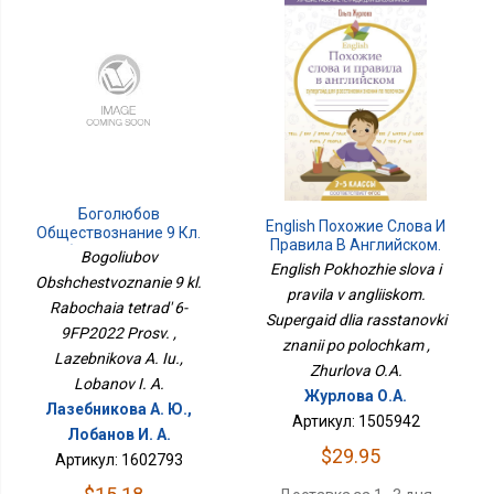
Боголюбов
English Похожие Слова И
Обществознание 9 Кл.
Правила В Английском.
Рабочая Тетрадь 6-
Bogoliubov
Супергайд Для
English Pokhozhie slova i
9ФП2022 Просв.
Расстановки Знаний По
Obshchestvoznanie 9 kl.
pravila v angliiskom.
Полочкам
Rabochaia tetrad' 6-
Supergaid dlia rasstanovki
9FP2022 Prosv. ,
znanii po polochkam ,
Lazebnikova A. Iu.,
Zhurlova O.A.
Lobanov I. A.
Журлова О.А.
Лазебникова А. Ю.,
Артикул: 1505942
Лобанов И. А.
$29.95
Артикул: 1602793