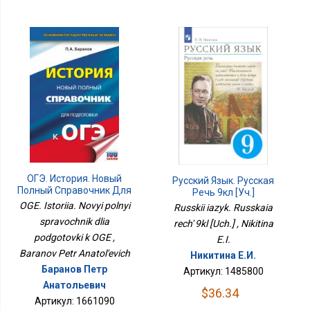
ОГЭ. История. Новый
Русский Язык. Русская
Полный Справочник Для
Речь 9кл [Уч.]
Подготовки К ОГЭ
OGE. Istoriia. Novyi polnyi
Russkii iazyk. Russkaia
spravochnik dlia
rech' 9kl [Uch.] , Nikitina
podgotovki k OGE ,
E.I.
Baranov Petr Anatol'evich
Никитина Е.И.
Баранов Петр
Артикул: 1485800
Анатольевич
$36.34
Артикул: 1661090