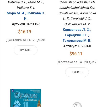
Школа России
Volkova S. I. , Moro M. I.,
3 dlia slabovidiashchikh
Volkova S. I.
obuchaiushchikhsia Ser.
Моро М. И., Волкова С.
Shkola Rossii , Klimanova
И.
L. F., Goretskii V. G.,
Артикул: 1623367
Golovanova M. V.
Климанова Л. Ф.,
$16.19
Горецкий В. Г.,
Доставка за 14–20 дней
Голованова М. В.
Артикул: 1623360
КУПИТЬ
$96.11
Доставка за 14–20 дней
КУПИТЬ