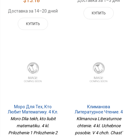
$15.18
Доставка за 1–3 дня
Доставка за 14–20 дней
КУПИТЬ
КУПИТЬ
Моро Для Тех, Кто
Климанова
Любит Математику. 4 Кл.
Литературное Чтение. 4
Приложение 1
Кл. Учебное Пособие. В 4
Moro Dlia tekh, kto liubit
Klimanova Literaturnoe
Приложение 2 Волкова
Чч. Часть 3 Для
matematiku. 4 kl.
chtenie. 4 kl. Uchebnoe
С. И.
Слабовидящих
Prilozhenie 1 Prilozhenie 2
posobie. V 4 chch. Chast'
Обучающихся Сер.