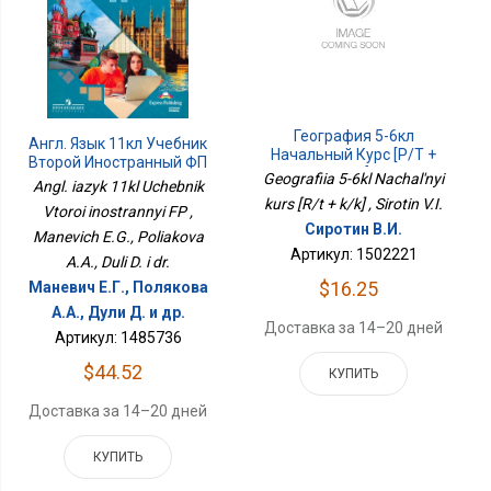
География 5-6кл
Англ. Язык 11кл Учебник
Начальный Курс [Р/т +
Второй Иностранный ФП
К/к]
Geografiia 5-6kl Nachal'nyi
Angl. iazyk 11kl Uchebnik
kurs [R/t + k/k] , Sirotin V.I.
Vtoroi inostrannyi FP ,
Сиротин В.И.
Manevich E.G., Poliakova
Артикул: 1502221
A.A., Duli D. i dr.
$16.25
Маневич Е.Г., Полякова
А.А., Дули Д. и др.
Доставка за 14–20 дней
Артикул: 1485736
$44.52
КУПИТЬ
Доставка за 14–20 дней
КУПИТЬ