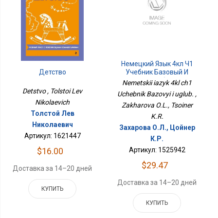
Немецкий Язык 4кл Ч1
Учебник Базовый И
Детство
Углуб.
Nemetskii iazyk 4kl ch1
Detstvo , Tolstoi Lev
Uchebnik Bazovyi i uglub. ,
Nikolaevich
Zakharova O.L., Tsoiner
Толстой Лев
K.R.
Николаевич
Захарова О.Л., Цойнер
Артикул: 1621447
К.Р.
Артикул: 1525942
$16.00
$29.47
Доставка за 14–20 дней
Доставка за 14–20 дней
КУПИТЬ
КУПИТЬ