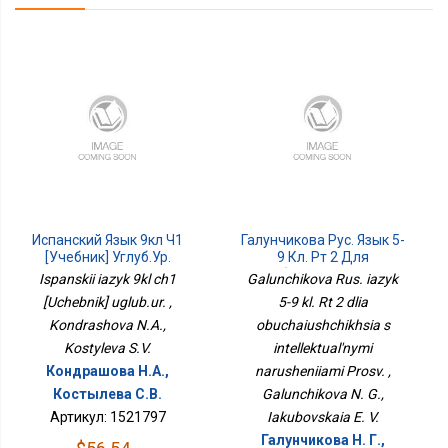
Испанский Язык 9кл Ч1
Галунчикова Рус. Язык 5-
[Учебник] Углуб.ур.
9 Кл. Рт 2 Для
Обучающихся С
Ispanskii iazyk 9kl ch1
Galunchikova Rus. iazyk
Интеллектуальными
[Uchebnik] uglub.ur. ,
5-9 kl. Rt 2 dlia
Нарушениями Просв.
Kondrashova N.A.,
obuchaiushchikhsia s
Kostyleva S.V.
intellektual'nymi
Кондрашова Н.А.,
narusheniiami Prosv. ,
Костылева С.В.
Galunchikova N. G.,
Артикул: 1521797
Iakubovskaia E. V.
Галунчикова Н. Г.,