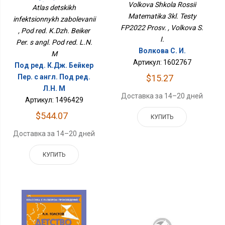
ФП2022 Просв.
Volkova Shkola Rossii
Заболеваний
Atlas detskikh
Matematika 3kl. Testy
infektsionnykh zabolevanii
FP2022 Prosv. , Volkova S.
, Pod red. K.Dzh. Beiker
I.
Per. s angl. Pod red. L.N.
Волкова С. И.
M
Артикул: 1602767
Под ред. К.Дж. Бейкер
$15.27
Пер. с англ. Под ред.
Л.Н. М
Доставка за 14–20 дней
Артикул: 1496429
$544.07
КУПИТЬ
Доставка за 14–20 дней
КУПИТЬ