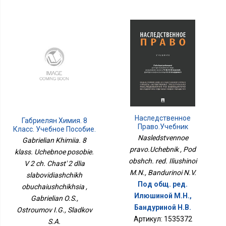
Наследственное
Габриелян Химия. 8
Право.Учебник
Класс. Учебное Пособие.
В 2 Ч. Часть 2 Для
Nasledstvennoe
Gabrielian Khimiia. 8
Слабовидящих
pravo.Uchebnik , Pod
klass. Uchebnoe posobie.
Обучающихся
obshch. red. Iliushinoi
V 2 ch. Chast' 2 dlia
M.N., Bandurinoi N.V.
slabovidiashchikh
Под общ. ред.
obuchaiushchikhsia ,
Илюшиной М.Н.,
Gabrielian O.S.,
Бандуриной Н.В.
Ostroumov I.G., Sladkov
Артикул: 1535372
S.A.