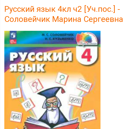
Русский язык 4кл ч2 [Уч.пос.] -
Соловейчик Марина Сергеевна