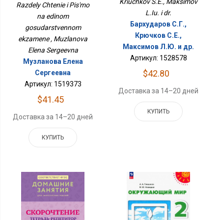
Kriuchkov S.E., Maksimov
Razdely Chtenie i Pis'mo
Экзамене
L.Iu. i dr.
na edinom
Бархударов С.Г.,
gosudarstvennom
Крючков С.Е.,
ekzamene , Muzlanova
Максимов Л.Ю. и др.
Elena Sergeevna
Артикул: 1528578
Музланова Елена
$42.80
Сергеевна
Артикул: 1519373
Доставка за 14–20 дней
$41.45
КУПИТЬ
Доставка за 14–20 дней
КУПИТЬ