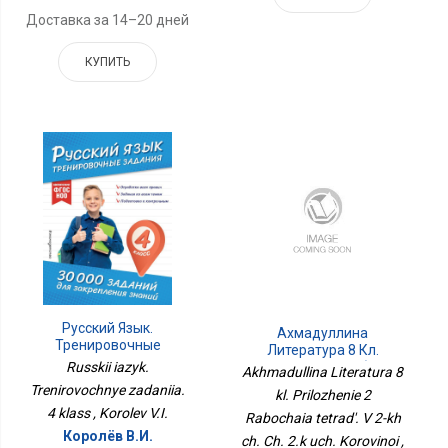
Доставка за 14–20 дней
КУПИТЬ
Русский Язык.
Ахмадуллина
Тренировочные
Литература 8 Кл.
Задания. 4 Класс
Приложение 2 Рабочая
Russkii iazyk.
Akhmadullina Literatura 8
Тетрадь. В 2-Х Ч. Ч. 2.к
Trenirovochnye zadaniia.
kl. Prilozhenie 2
Уч. Коровиной
4 klass , Korolev V.I.
Rabochaia tetrad'. V 2-kh
Королёв В.И.
ch. Ch. 2.k uch. Korovinoi ,