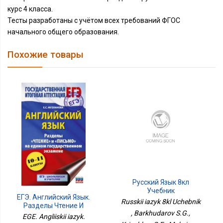
курс 4 класса.
Тесты разработаны с учётом всех требований ФГОС
начального общего образования.
Похожие товары
Русский Язык 8кл
Учебник
ЕГЭ. Английский Язык.
Russkii iazyk 8kl Uchebnik
Разделы Чтение И
, Barkhudarov S.G.,
Письмо На Едином
EGE. Angliiskii iazyk.
Государственном