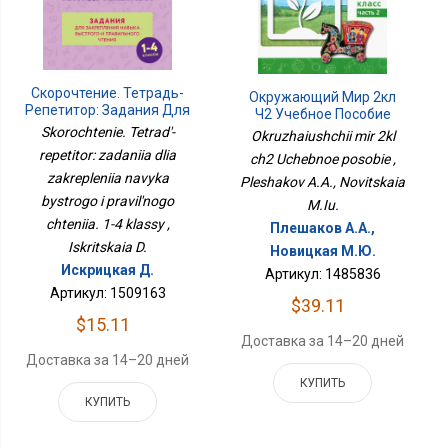
Скорочтение. Тетрадь-
Окружающий Мир 2кл
Репетитор: Задания Для
Ч2 Учебное Пособие
Закрепления Навыка
Skorochtenie. Tetrad'-
Okruzhaiushchii mir 2kl
Быстрого И Правильного
repetitor: zadaniia dlia
ch2 Uchebnoe posobie ,
Чтения. 1-4 Классы
zakrepleniia navyka
Pleshakov A.A., Novitskaia
bystrogo i pravil'nogo
M.Iu.
chteniia. 1-4 klassy ,
Плешаков А.А.,
Iskritskaia D.
Новицкая М.Ю.
Искрицкая Д.
Артикул: 1485836
Артикул: 1509163
$39.11
$15.11
Доставка за 14–20 дней
Доставка за 14–20 дней
КУПИТЬ
КУПИТЬ