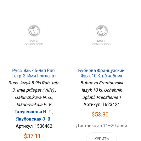
Русс. Язык 5-9кл Раб.
Бубнова Французский
Тетр-3. Имя Прилагат
Язык 10 Кл. Учебник
(VIIIв)
Углубл. Приложение 1
Russ. iazyk 5-9kl Rab. tetr-
Bubnova Frantsuzskii
3. Imia prilagat (VIIIv) ,
iazyk 10 kl. Uchebnik
Galunchikova N. G.,
uglubl. Prilozhenie 1
Iakubovskaia E. V.
Артикул: 1623424
Галунчикова Н. Г.,
$53.80
Якубовская Э. В.
Доставка за 14–20 дней
Артикул: 1536462
$37.11
КУПИТЬ