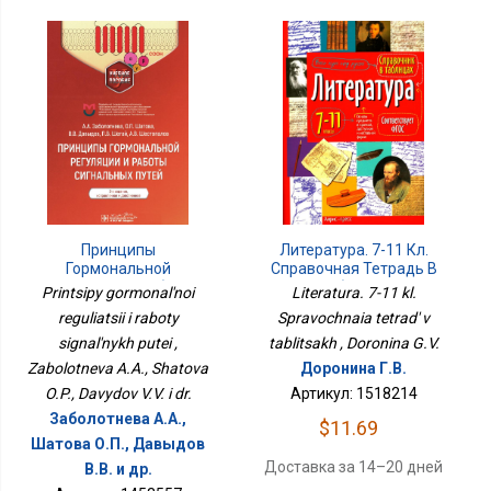
Принципы
Литература. 7-11 Кл.
Гормональной
Справочная Тетрадь В
Регуляции И Работы
Таблицах
Printsipy gormonal'noi
Literatura. 7-11 kl.
Сигнальных Путей
reguliatsii i raboty
Spravochnaia tetrad' v
signal'nykh putei ,
tablitsakh , Doronina G.V.
Zabolotneva A.A., Shatova
Доронина Г.В.
O.P., Davydov V.V. i dr.
Артикул: 1518214
Заболотнева А.А.,
$11.69
Шатова О.П., Давыдов
Доставка за 14–20 дней
В.В. и др.