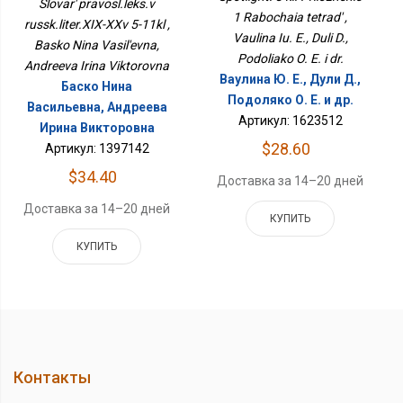
Slovar' pravosl.leks.v
1 Rabochaia tetrad' ,
russk.liter.XIX-XXv 5-11kl ,
Vaulina Iu. E., Duli D.,
Basko Nina Vasil'evna,
Podoliako O. E. i dr.
Andreeva Irina Viktorovna
Ваулина Ю. Е., Дули Д.,
Баско Нина
Подоляко О. Е. и др.
Васильевна, Андреева
Артикул: 1623512
Ирина Викторовна
$28.60
Артикул: 1397142
$34.40
Доставка за 14–20 дней
Доставка за 14–20 дней
КУПИТЬ
КУПИТЬ
Контакты