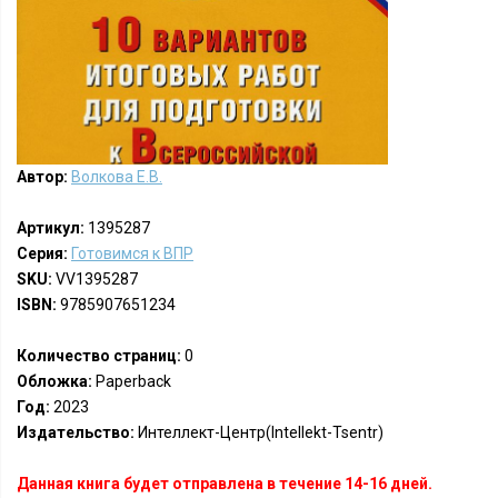
Автор:
Волкова Е.В.
Артикул:
1395287
Серия:
Готовимся к ВПР
SKU:
VV1395287
ISBN:
9785907651234
Количество страниц:
0
Обложка:
Paperback
Год:
2023
Издательство:
Интеллект-Центр(Intellekt-Tsentr)
Данная книга будет отправлена в течение 14-16 дней.