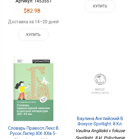
Артикул: 1453557
КУПИТЬ
$82.98
Доставка за 14–20 дней
КУПИТЬ
Ваулина Английский В
Фокусе Spotlight. 8 Кл.
Словарь Правосл.лекс.в
Приложение 1 Рабочая
Vaulina Angliiskii v fokuse
Русск.литер.XIX-XXв 5-
Тетрадь
Spotlight. 8 kl. Prilozhenie
11кл