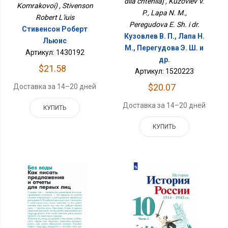
dlia chteniia] , Kuzovlev V.
Komrakovoi) , Stivenson
P., Lapa N. M.,
Robert L'iuis
Peregudova E. Sh. i dr.
Стивенсон Роберт
Кузовлев В. П., Лапа Н.
Льюис
М., Перегудова Э. Ш. и
Артикул: 1430192
др.
$21.58
Артикул: 1520223
$20.07
Доставка за 14–20 дней
Доставка за 14–20 дней
КУПИТЬ
КУПИТЬ