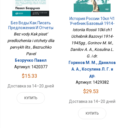
История России 10кл Ч1
Без Воды.Как Писать
Учебник Базовый 1914-
Предложения И Отчеты
1945гг
Istoriia Rossii 10kl ch1
Для Первых Лиц
Bez vody.Kak pisat'
Uchebnik Bazovyi 1914-
predlozheniia i otchety dlia
1945gg , Gorinov M. M.,
pervykh lits , Bezruchko
Danilov A. A., Kosulina L.
Pavel
G. i dr.
Безручко Павел
Горинов М. М., Данилов
Артикул: 1420377
А. А., Косулина Л. Г. и
$15.33
др.
Артикул: 1429382
Доставка за 14–20 дней
$29.53
КУПИТЬ
Доставка за 14–20 дней
КУПИТЬ