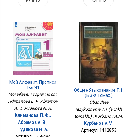
КУПИТЬ
КУПИТЬ
Мой Алфавит. Прописи
1кл Ч1
Общее Языкознание.Т.1.
Moi alfavit. Propisi 1kl ch1
(В 3-Х Томах.)
, Klimanova L. F., Abramov
Obshchee
A. V., Pudikova N. A.
iazykoznanie.T.1.(V 3-kh
Климанова Л. Ф.,
tomakh.) , Kurbanov A.M.
Абрамов А. В.,
Курбанов А.М.
Пудикова Н. А.
Артикул: 1412853
Артикул: 1358484