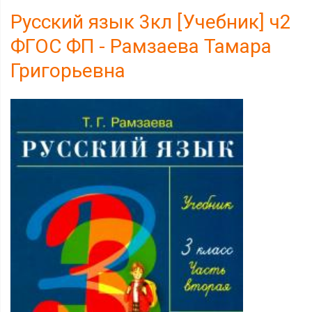
Русский язык 3кл [Учебник] ч2
ФГОС ФП - Рамзаева Тамара
Григорьевна