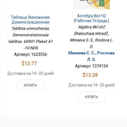
Алгебра 8кл Ч2
Таблица Умножения.
[Рабочая Тетрадь]
Демонстрационная
Таблица. 60901 Плакат
Algebra 8kl ch2
Tablitsa umnozheniia.
А1 -10 НДС
[Rabochaia tetrad'] ,
Demonstratsionnaia
Minaeva S. S., Roslova L.
tablitsa. 60901 Plakat A1
O.
-10 NDS
Минаева С. С., Рослова
Артикул: 1623556
Л. О.
$13.77
Артикул: 1374154
Доставка за 14–20 дней
$13.28
Доставка за 14–20 дней
КУПИТЬ
КУПИТЬ