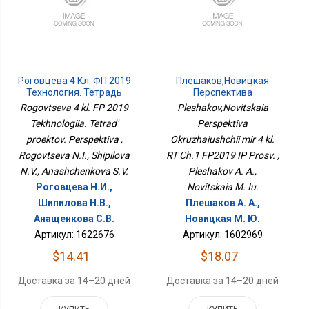
Роговцева 4 Кл. ФП 2019
Плешаков,Новицкая
Технология. Тетрадь
Перспектива
Проектов. Перспектива
Окружающий Мир 4 Кл.
Rogovtseva 4 kl. FP 2019
Pleshakov,Novitskaia
РТ Ч.1 ФП2019 ИП Просв.
Tekhnologiia. Tetrad'
Perspektiva
proektov. Perspektiva ,
Okruzhaiushchii mir 4 kl.
Rogovtseva N.I., Shipilova
RT Ch.1 FP2019 IP Prosv. ,
N.V., Anashchenkova S.V.
Pleshakov A. A.,
Роговцева Н.И.,
Novitskaia M. Iu.
Шипилова Н.В.,
Плешаков А. А.,
Анащенкова С.В.
Новицкая М. Ю.
Артикул: 1622676
Артикул: 1602969
$14.41
$18.07
Доставка за 14–20 дней
Доставка за 14–20 дней