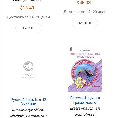
$48.03
$13.49
Доставка за 14–20 дней
Доставка за 14–20 дней
КУПИТЬ
КУПИТЬ
Естеств-Научная
Русский Язык 6кл Ч2
Грамотность.
Учебник
Окружающий Мир 3кл
Estestv-nauchnaia
Russkii iazyk 6kl ch2
gramotnost'.
Uchebnik , Baranov M.T.,