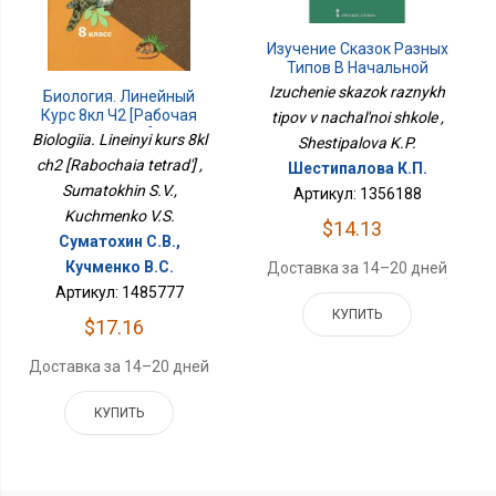
Изучение Сказок Разных
Типов В Начальной
Школе
Izuchenie skazok raznykh
Биология. Линейный
Курс 8кл Ч2 [Рабочая
tipov v nachal'noi shkole ,
Тетрадь]
Biologiia. Lineinyi kurs 8kl
Shestipalova K.P.
ch2 [Rabochaia tetrad'] ,
Шестипалова К.П.
Sumatokhin S.V.,
Артикул: 1356188
Kuchmenko V.S.
$14.13
Суматохин С.В.,
Кучменко В.С.
Доставка за 14–20 дней
Артикул: 1485777
КУПИТЬ
$17.16
Доставка за 14–20 дней
КУПИТЬ