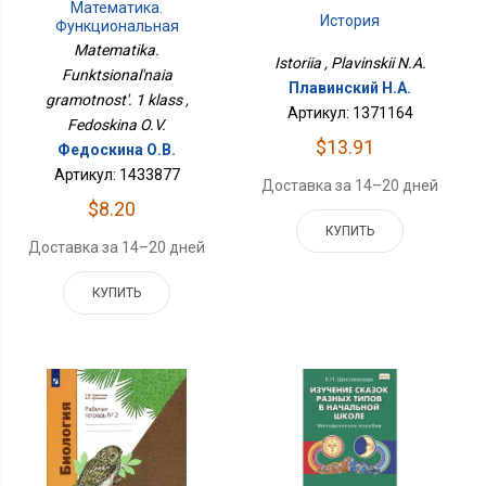
Математика.
История
Функциональная
Грамотность. 1 Класс
Matematika.
Istoriia , Plavinskii N.A.
Funktsional'naia
Плавинский Н.А.
gramotnost'. 1 klass ,
Артикул: 1371164
Fedoskina O.V.
$13.91
Федоскина О.В.
Артикул: 1433877
Доставка за 14–20 дней
$8.20
КУПИТЬ
Доставка за 14–20 дней
КУПИТЬ