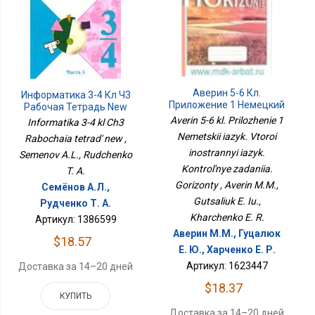
Аверин 5-6 Кл.
Информатика 3-4 Кл Ч3
Приложение 1 Немецкий
Рабочая Тетрадь New
Язык. Второй
Averin 5-6 kl. Prilozhenie 1
Informatika 3-4 kl Ch3
Иностранный Язык.
Nemetskii iazyk. Vtoroi
Rabochaia tetrad' new ,
Контрольные Задания.
inostrannyi iazyk.
Горизонты
Semenov A.L., Rudchenko
Kontrol'nye zadaniia.
T. A.
Gorizonty , Averin M.M.,
Семёнов А.Л.,
Gutsaliuk E. Iu.,
Рудченко Т. А.
Kharchenko E. R.
Артикул: 1386599
Аверин М.М., Гуцалюк
$18.57
Е. Ю., Харченко Е. Р.
Артикул: 1623447
Доставка за 14–20 дней
$18.37
КУПИТЬ
Доставка за 14–20 дней