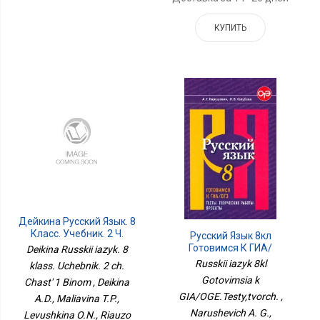
КУПИТЬ
Дейкина Русский Язык. 8
Класс. Учебник. 2 Ч.
Русский Язык 8кл
Часть 1 Бином
Готовимся К ГИА/
Deikina Russkii iazyk. 8
ОГЭ.Тесты,творч.
Russkii iazyk 8kl
klass. Uchebnik. 2 ch.
Gotovimsia k
Chast' 1 Binom , Deikina
GIA/OGE.Testy,tvorch. ,
A.D., Maliavina T.P.,
Narushevich A. G.,
Levushkina O.N., Riauzo