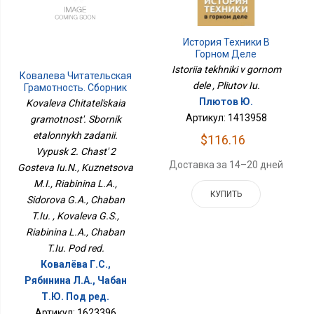
История Техники В
Горном Деле
Istoriia tekhniki v gornom
Ковалева Читательская
dele , Pliutov Iu.
Грамотность. Сборник
Эталонных Заданий.
Плютов Ю.
Kovaleva Chitatel'skaia
Выпуск 2. Часть 2
Артикул: 1413958
gramotnost'. Sbornik
Гостева Ю.Н., Кузнецова
М.И., Рябинина Л.А.,
etalonnykh zadanii.
$116.16
Сидорова Г.А., Чабан
Vypusk 2. Chast' 2
Т.Ю.
Доставка за 14–20 дней
Gosteva Iu.N., Kuznetsova
M.I., Riabinina L.A.,
КУПИТЬ
Sidorova G.A., Chaban
T.Iu. , Kovaleva G.S.,
Riabinina L.A., Chaban
T.Iu. Pod red.
Ковалёва Г.С.,
Рябинина Л.А., Чабан
Т.Ю. Под ред.
Артикул: 1623396