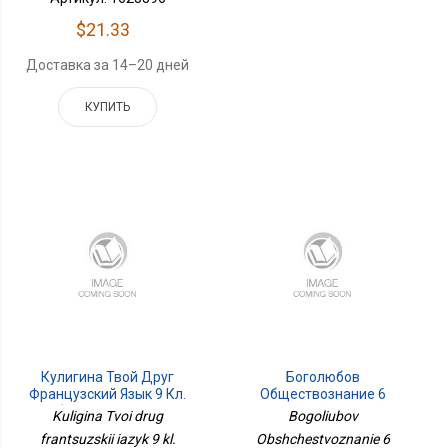
$21.33
Доставка за 14–20 дней
КУПИТЬ
Кулигина Твой Друг
Боголюбов
Французский Язык 9 Кл.
Обществознание 6
Учебник Приложение 2
Кл.ФП2022 Просв.
Kuligina Tvoi drug
Bogoliubov
frantsuzskii iazyk 9 kl.
Obshchestvoznanie 6