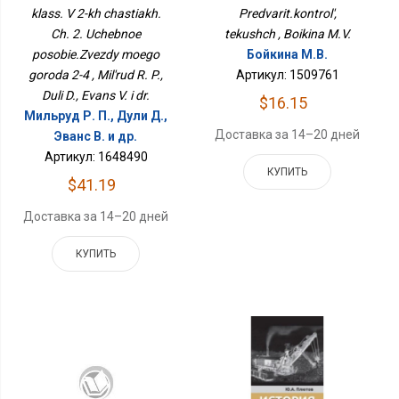
Пособие.Звезды Моего
Текущ
klass. V 2-kh chastiakh.
Predvarit.kontrol',
Города 2-4
Ch. 2. Uchebnoe
tekushch , Boikina M.V.
posobie.Zvezdy moego
Бойкина М.В.
goroda 2-4 , Mil'rud R. P.,
Артикул: 1509761
Duli D., Evans V. i dr.
$16.15
Мильруд Р. П., Дули Д.,
Доставка за 14–20 дней
Эванс В. и др.
Артикул: 1648490
КУПИТЬ
$41.19
Доставка за 14–20 дней
КУПИТЬ