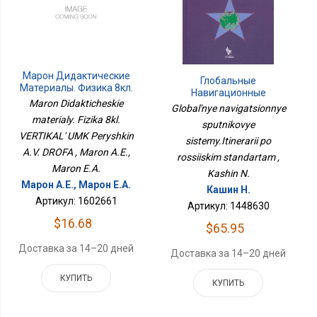
Марон Дидактические
Глобальные
Материалы. Физика 8кл.
Навигационные
ВЕРТИКАЛЬ УМК
Maron Didakticheskie
Спутниковые
Global'nye navigatsionnye
Перышкин А.В. ДРОФА
Системы.Итинерарий По
materialy. Fizika 8kl.
sputnikovye
Российским Стандартам
VERTIKAL' UMK Peryshkin
sistemy.Itinerarii po
A.V. DROFA , Maron A.E.,
rossiiskim standartam ,
Maron E.A.
Kashin N.
Марон А.Е., Марон Е.А.
Кашин Н.
Артикул: 1602661
Артикул: 1448630
$16.68
$65.95
Доставка за 14–20 дней
Доставка за 14–20 дней
КУПИТЬ
КУПИТЬ