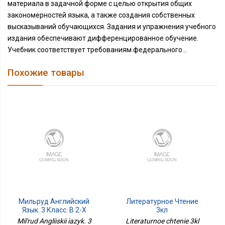
материала в задачной форме с целью открытия общих
закономерностей языка, а также создания собственных
высказываний обучающихся. Задания и упражнения учебного
издания обеспечивают дифференцированное обучение.
Учебник соответствует требованиям федерального...
Похожие товары
Мильруд Английский
Литературное Чтение
Язык. 3 Класс. В 2-Х
3кл
Частях. Ч. 2. Учебное
Предварит.контроль,
Mil'rud Angliiskii iazyk. 3
Literaturnoe chtenie 3kl