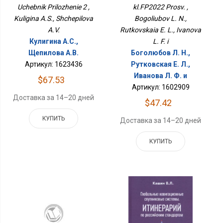
Uchebnik Prilozhenie 2 ,
kl.FP2022 Prosv. ,
Kuligina A.S., Shchepilova
Bogoliubov L. N.,
A.V.
Rutkovskaia E. L., Ivanova
Кулигина А.С.,
L. F. i
Щепилова А.В.
Боголюбов Л. Н.,
Артикул: 1623436
Рутковская Е. Л.,
Иванова Л. Ф. и
$67.53
Артикул: 1602909
Доставка за 14–20 дней
$47.42
КУПИТЬ
Доставка за 14–20 дней
КУПИТЬ