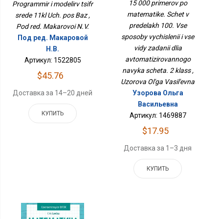
Пределах 100. Все
11кл Уч. Пос Баз
15 000 primerov po
Programmir i modelirv tsifr
Способы Вычислений И
matematike. Schet v
srede 11kl Uch. pos Baz ,
Все Виды Заданий Для
Автоматизированного
predelakh 100. Vse
Pod red. Makarovoi N.V.
Навыка Счета. 2 Класс
sposoby vychislenii i vse
Под ред. Макаровой
vidy zadanii dlia
Н.В.
avtomatizirovannogo
Артикул: 1522805
navyka scheta. 2 klass ,
$45.76
Uzorova Ol'ga Vasil'evna
Узорова Ольга
Доставка за 14–20 дней
Васильевна
КУПИТЬ
Артикул: 1469887
$17.95
Доставка за 1–3 дня
КУПИТЬ