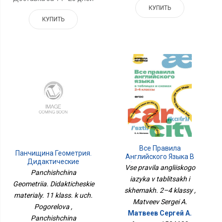
КУПИТЬ
КУПИТЬ
Все Правила
Панчищина Геометрия.
Английского Языка В
Дидактические
Таблицах И Схемах. 2–4
Vse pravila angliiskogo
Материалы. 11 Класс. К
Panchishchina
Классы
Уч. Погорелова
iazyka v tablitsakh i
Geometriia. Didakticheskie
skhemakh. 2–4 klassy ,
materialy. 11 klass. k uch.
Matveev Sergei A.
Pogorelova ,
Матвеев Сергей А.
Panchishchina