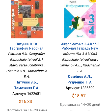
Пятунин 8 Кл.
Информатика 3-4 Кл Ч3
География. Рабочая
Рабочая Тетрадь New
Тетрадь 2. К Старой
Piatunin 8 kl. Geografiia.
Informatika 3-4 kl Ch3
Версии Учебника
Rabochaia tetrad' 2. k
Rabochaia tetrad' new ,
staroi versii uchebnika ,
Semenov A.L., Rudchenko
Piatunin V.B., Tamozhniaia
T. A.
E.A.
Семёнов А.Л.,
Пятунин В.Б.,
Рудченко Т. А.
Таможняя Е.А.
Артикул: 1386599
Артикул: 1622681
$18.57
$16.33
Доставка за 14–20 дней
Доставка за 14–20 дней