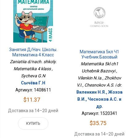
Занятия Д/нач. Школы.
Математика 5кл Ч1
Математика 4 Класс
Учебник Базовый
Zaniatiia d/nach. shkoly.
Matematika 5kl ch1
Matematika 4 klass ,
Uchebnik Bazovyi ,
Sycheva G.N
Vilenkin N.Ia., Zhokhov
Сычёва Г.Н
V.I., Chesnokov A.S. i dr.
Артикул: 1408611
Виленкин Н.Я., Жохов
$11.37
В.И., Чесноков А.С. и
др.
Доставка за 14–20 дней
Артикул: 1520341
$35.75
КУПИТЬ
Доставка за 14–20 дней