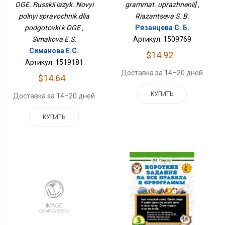
Справочник Для
OGE. Russkii iazyk. Novyi
grammat. uprazhnenii] ,
Подготовки К ОГЭ
polnyi spravochnik dlia
Riazantseva S. B.
podgotovki k OGE ,
Рязанцева С. Б.
Simakova E.S.
Артикул: 1509769
Симакова Е.С.
$14.92
Артикул: 1519181
Доставка за 14–20 дней
$14.64
КУПИТЬ
Доставка за 14–20 дней
КУПИТЬ