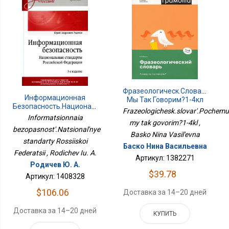
Фразеологическ.словарь.Поче
Информационная
Мы Так Говорим?1-4кл
Безопасность.Национальные
Frazeologichesk.slovar'.Pochem
Стандарты Российской
Informatsionnaia
my tak govorim?1-4kl ,
Федерации
bezopasnost'.Natsional'nye
Basko Nina Vasil'evna
standarty Rossiiskoi
Баско Нина Васильевна
Federatsii , Rodichev Iu. A.
Артикул: 1382271
Родичев Ю. А.
$39.78
Артикул: 1408328
$106.06
Доставка за 14–20 дней
Доставка за 14–20 дней
КУПИТЬ