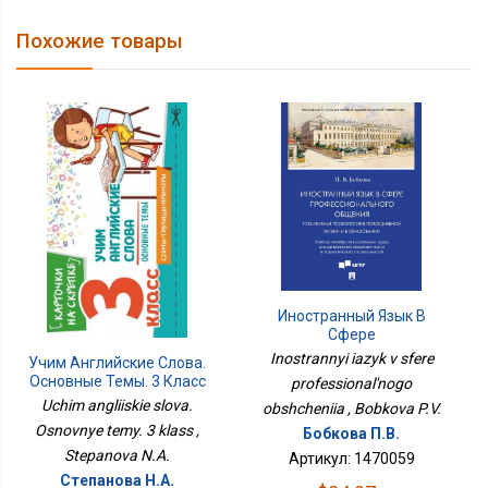
Похожие товары
Иностранный Язык В
Сфере
Профессионального
Inostrannyi iazyk v sfere
Учим Английские Слова.
Общения
Основные Темы. 3 Класс
professional'nogo
Uchim angliiskie slova.
obshcheniia , Bobkova P.V.
Osnovnye temy. 3 klass ,
Бобкова П.В.
Stepanova N.A.
Артикул: 1470059
Степанова Н.А.