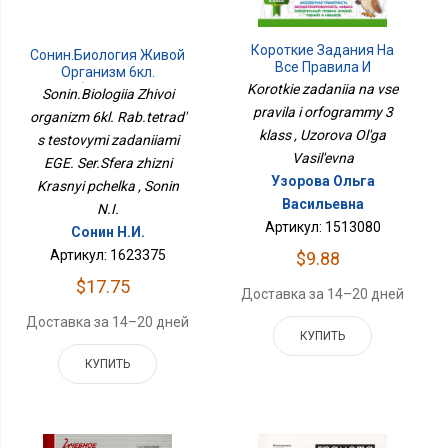
Короткие Задания На
Сонин.Биология Живой
Все Правила И
Организм 6кл.
Орфограммы 3 Класс
Раб.тетрадь С
Korotkie zadaniia na vse
Sonin.Biologiia Zhivoi
Тестовыми Заданиями
pravila i orfogrammy 3
organizm 6kl. Rab.tetrad'
ЕГЭ. Сер.Сфера Жизни
klass , Uzorova Ol'ga
s testovymi zadaniiami
Красный Пчелка
Vasil'evna
EGE. Ser.Sfera zhizni
Узорова Ольга
Krasnyi pchelka , Sonin
Васильевна
N.I.
Артикул: 1513080
Сонин Н.И.
Артикул: 1623375
$9.88
$17.75
Доставка за 14–20 дней
Доставка за 14–20 дней
КУПИТЬ
КУПИТЬ