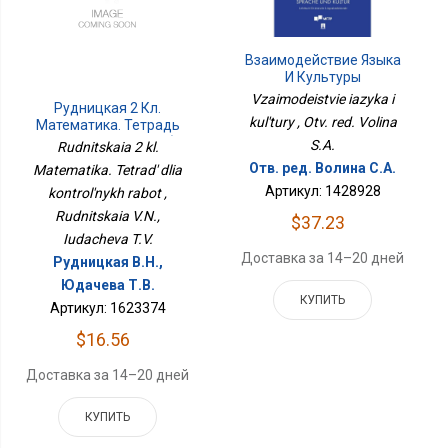
Взаимодействие Языка
И Культуры
Vzaimodeistvie iazyka i
Рудницкая 2 Кл.
kul'tury , Otv. red. Volina
Математика. Тетрадь
Для Контрольных Работ
S.A.
Rudnitskaia 2 kl.
Отв. ред. Волина С.А.
Matematika. Tetrad' dlia
Артикул: 1428928
kontrol'nykh rabot ,
Rudnitskaia V.N.,
$37.23
Iudacheva T.V.
Доставка за 14–20 дней
Рудницкая В.Н.,
Юдачева Т.В.
КУПИТЬ
Артикул: 1623374
$16.56
Доставка за 14–20 дней
КУПИТЬ