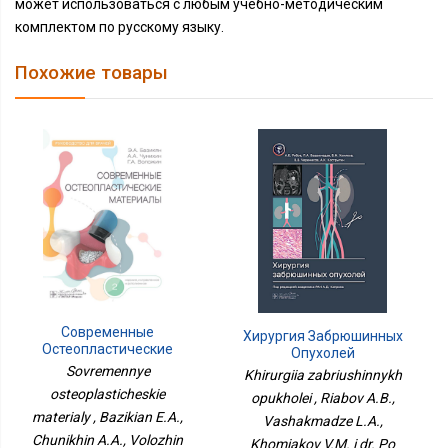
может использоваться с любым учебно-методическим
комплектом по русскому языку.
Похожие товары
Современные
Хирургия Забрюшинных
Остеопластические
Опухолей
Материалы
Sovremennye
Khirurgiia zabriushinnykh
osteoplasticheskie
opukholei , Riabov A.B.,
materialy , Bazikian E.A.,
Vashakmadze L.A.,
Chunikhin A.A., Volozhin
Khomiakov V.M. i dr. Po