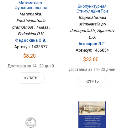
Математика.
Биопунктурная
Функциональная
Стимуляция При
Грамотность. 1 Класс
Matematika.
Дорсопатиях
Biopunkturnaia
Funktsional'naia
stimuliatsiia pri
gramotnost'. 1 klass ,
dorsopatiiakh , Agasarov
Fedoskina O.V.
L.G.
Федоскина О.В.
Агасаров Л.Г.
Артикул: 1433877
Артикул: 1466054
$8.20
$33.00
Доставка за 14–20 дней
Доставка за 14–20 дней
КУПИТЬ
КУПИТЬ