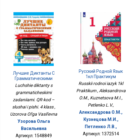
Русский Родной Язык
Лучшие Диктанты С
1кл Практикум
Грамматическими
Russkii rodnoi iazyk 1kl
Заданиями. QR-Код –
Luchshie diktanty s
Слушай И Пиши. 4 Класс
Praktikum , Aleksandrova
grammaticheskimi
O.M., Kuznetsova M.I.,
zadaniiami. QR-kod –
Petlenko L.V.,
slushai i pishi. 4 klass ,
Александрова О.М.,
Uzorova Ol'ga Vasil'evna
Кузнецова М.И.,
Узорова Ольга
Петленко Л.В.,
Васильевна
Артикул: 1372514
Артикул: 1548849