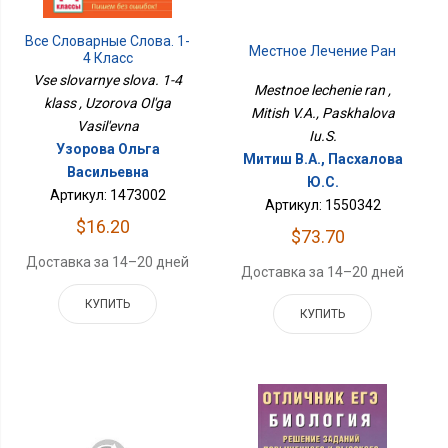
Все Словарные Слова. 1-
Местное Лечение Ран
4 Класс
Vse slovarnye slova. 1-4
Mestnoe lechenie ran ,
klass , Uzorova Ol'ga
Mitish V.A., Paskhalova
Vasil'evna
Iu.S.
Узорова Ольга
Митиш В.А., Пасхалова
Васильевна
Ю.С.
Артикул: 1473002
Артикул: 1550342
$16.20
$73.70
Доставка за 14–20 дней
Доставка за 14–20 дней
КУПИТЬ
КУПИТЬ