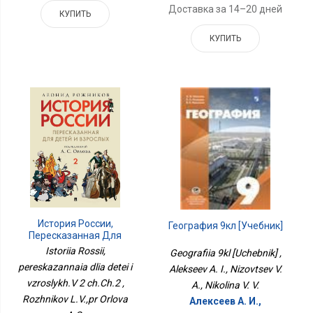
Доставка за 14–20 дней
КУПИТЬ
КУПИТЬ
История России,
География 9кл [Учебник]
Пересказанная Для
Детей И Взрослых. В 2-Х
Istoriia Rossii,
Geografiia 9kl [Uchebnik] ,
Частях Часть 2
pereskazannaia dlia detei i
Alekseev A. I., Nizovtsev V.
vzroslykh.V 2 ch.Ch.2 ,
A., Nikolina V. V.
Rozhnikov L.V.,pr Orlova
Алексеев А. И.,