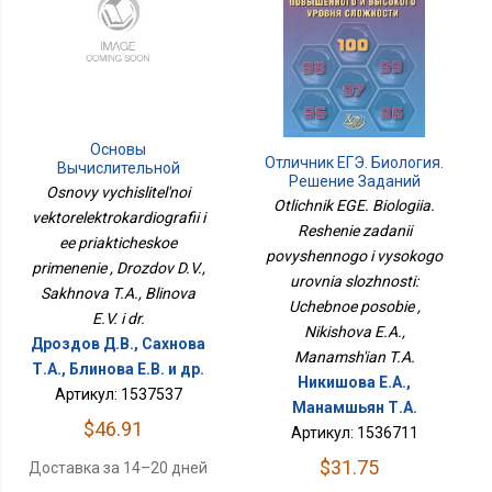
Основы
Отличник ЕГЭ. Биология.
Вычислительной
Решение Заданий
Векторэлектрокардиографии
Osnovy vychislitel'noi
Повышенного И
Otlichnik EGE. Biologiia.
И Ее Приактическое
vektorelektrokardiografii i
Высокого Уровня
Применение
Reshenie zadanii
Сложности: Учебное
ee priakticheskoe
povyshennogo i vysokogo
Пособие
primenenie , Drozdov D.V.,
urovnia slozhnosti:
Sakhnova T.A., Blinova
Uchebnoe posobie ,
E.V. i dr.
Nikishova E.A.,
Дроздов Д.В., Сахнова
Manamsh'ian T.A.
Т.А., Блинова Е.В. и др.
Никишова Е.А.,
Артикул: 1537537
Манамшьян Т.А.
$46.91
Артикул: 1536711
$31.75
Доставка за 14–20 дней