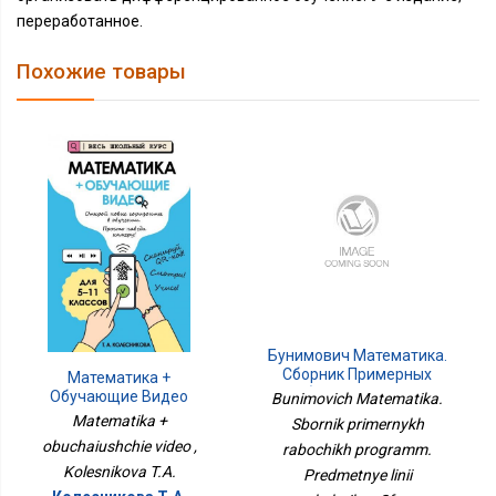
переработанное.
Похожие товары
Бунимович Математика.
Сборник Примерных
Математика +
Рабочих Программ.
Обучающие Видео
Bunimovich Matematika.
Предметные Линии
Matematika +
Sbornik primernykh
Учебников Сферы.
obuchaiushchie video ,
rabochikh programm.
Математика. 5-6 Кл.
Алгебра. 7-9 Кл. НЕ
Kolesnikova T.A.
Predmetnye linii
БУДЕТ