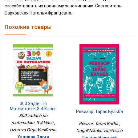
способствовать их прочному запоминанию. Составитель:
Барковская Наталья Францевна.
Похожие товары
300 Задач По
Математике. 3-4 Класс
Ревизор. Тарас Бульба
300 zadach po
matematike. 3-4 klass ,
Revizor. Taras Bul'ba ,
Uzorova Ol'ga Vasil'evna
Gogol' Nikolai Vasil'evich
Узорова Ольга
Гоголь Николай