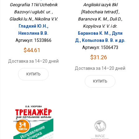
Geografiia 11kl Uchebnik
Angliiskii iazyk 8kl
Bazovyi i uglubl. ur. ,
[Rabochaia tetrad'] ,
Gladkii Iu.N., Nikolina V.V.
Baranova K. M., Duli D.,
Гладкий Ю.Н.,
Kopylova V. V. i dr.
Николина В.В.
Баранова К. М., Дули
Артикул: 1533866
Д., Копылова В. В. и др.
Артикул: 1506473
$44.61
$31.26
Доставка за 14–20 дней
Доставка за 14–20 дней
КУПИТЬ
КУПИТЬ