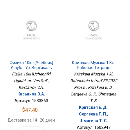
Физика 10кл [Учебник]
Критская Музыка 1 Кл.
Углубл. Ур. Вертикаль
Рабочая Тетрадь
ФП2022 Просв.
Fizika 10kl [Uchebnik]
Kritskaia Muzyka 1 kl.
Uglubl. ur. Vertikal' ,
Rabochaia tetrad' FP2022
Kas'ianov V.A.
Prosv. , Kritskaia E. D.,
Касьянов В.А.
Sergeeva G. P., Shmagina
Артикул: 1533863
T. S.
Критская Е. Д.,
$47.40
Сергеева Г. П.,
Доставка за 14–20 дней
Шмагина Т. С.
Артикул: 1602947