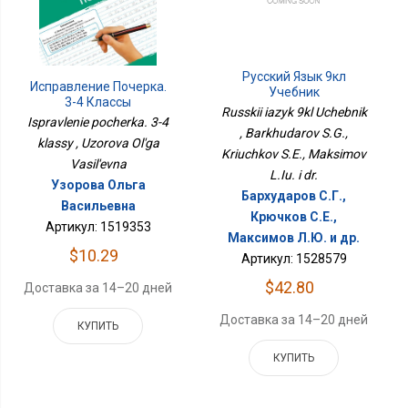
Русский Язык 9кл
Исправление Почерка.
Учебник
3-4 Классы
Russkii iazyk 9kl Uchebnik
Ispravlenie pocherka. 3-4
, Barkhudarov S.G.,
klassy , Uzorova Ol'ga
Kriuchkov S.E., Maksimov
Vasil'evna
L.Iu. i dr.
Узорова Ольга
Бархударов С.Г.,
Васильевна
Крючков С.Е.,
Артикул: 1519353
Максимов Л.Ю. и др.
$10.29
Артикул: 1528579
$42.80
Доставка за 14–20 дней
Доставка за 14–20 дней
КУПИТЬ
КУПИТЬ