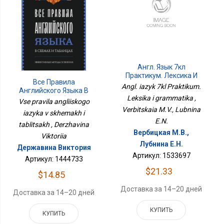
Англ. Язык 7кл
Практикум. Лексика И
Все Правила
Грамматика
Angl. iazyk 7kl Praktikum.
Английского Языка В
Leksika i grammatika ,
Схемах И Таблицах
Vse pravila angliiskogo
Verbitskaia M.V., Lubnina
iazyka v skhemakh i
E.N.
tablitsakh , Derzhavina
Вербицкая М.В.,
Viktoriia
Лубнина Е.Н.
Державина Виктория
Артикул: 1533697
Артикул: 1444733
$21.33
$14.85
Доставка за 14–20 дней
Доставка за 14–20 дней
КУПИТЬ
КУПИТЬ