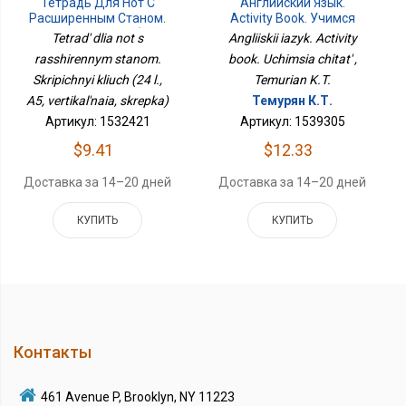
Тетрадь Для Нот С
Английский Язык.
Расширенным Станом.
Activity Book. Учимся
Скрипичный Ключ (24 Л.,
Читать
Tetrad' dlia not s
Angliiskii iazyk. Activity
А5, Вертикальная,
rasshirennym stanom.
book. Uchimsia chitat' ,
Скрепка)
Skripichnyi kliuch (24 l.,
Temurian K.T.
A5, vertikal'naia, skrepka)
Темурян К.Т.
Артикул: 1532421
Артикул: 1539305
$9.41
$12.33
Доставка за 14–20 дней
Доставка за 14–20 дней
КУПИТЬ
КУПИТЬ
Контакты
461 Avenue P, Brooklyn, NY 11223