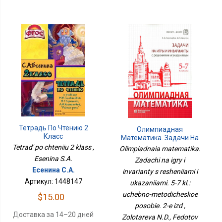
Тетрадь По Чтению 2
Олимпиадная
Класс
Математика. Задачи На
Игры И Инварианты С
Tetrad' po chteniiu 2 klass ,
Olimpiadnaia matematika.
Решениями И
Esenina S.A.
Zadachi na igry i
Указаниями. 5-7 Кл.:
Есенина С.А.
Учебно-Методическое
invarianty s resheniiami i
Пособие. 2-Е Изд
Артикул: 1448147
ukazaniiami. 5-7 kl.:
uchebno-metodicheskoe
$15.00
posobie. 2-e izd ,
Доставка за 14–20 дней
Zolotareva N.D., Fedotov