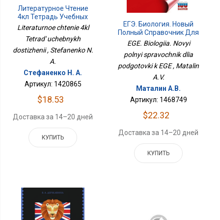
Литературное Чтение
4кл Тетрадь Учебных
ЕГЭ. Биология. Новый
Достижений
Literaturnoe chtenie 4kl
Полный Справочник Для
Tetrad' uchebnykh
Подготовки К ЕГЭ
EGE. Biologiia. Novyi
dostizhenii , Stefanenko N.
polnyi spravochnik dlia
A.
podgotovki k EGE , Matalin
Стефаненко Н. А.
A.V.
Артикул: 1420865
Маталин А.В.
$18.53
Артикул: 1468749
$22.32
Доставка за 14–20 дней
Доставка за 14–20 дней
КУПИТЬ
КУПИТЬ