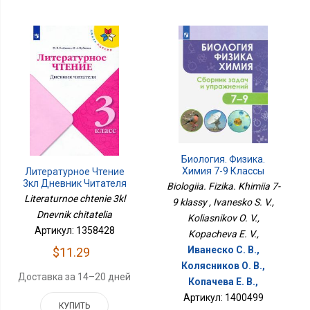
Биология. Физика.
Химия 7-9 Классы
Литературное Чтение
3кл Дневник Читателя
Biologiia. Fizika. Khimiia 7-
Literaturnoe chtenie 3kl
9 klassy , Ivanesko S. V.,
Dnevnik chitatelia
Koliasnikov O. V.,
Артикул: 1358428
Kopacheva E. V.,
Иванеско С. В.,
$11.29
Колясников О. В.,
Доставка за 14–20 дней
Копачева Е. В.,
Артикул: 1400499
КУПИТЬ