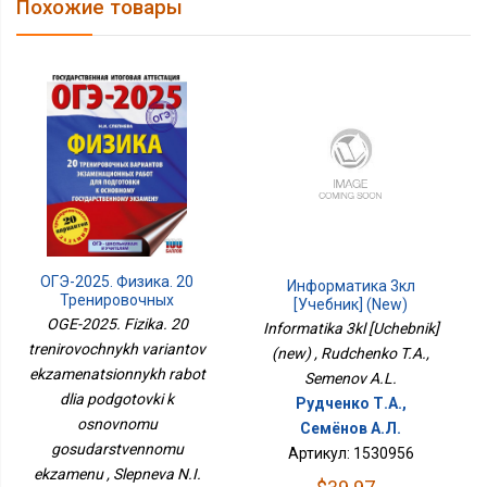
Похожие товары
ОГЭ-2025. Физика. 20
Информатика 3кл
Тренировочных
[Учебник] (new)
Вариантов
OGE-2025. Fizika. 20
Informatika 3kl [Uchebnik]
Экзаменационных
trenirovochnykh variantov
(new) , Rudchenko T.A.,
Работ Для Подготовки К
ekzamenatsionnykh rabot
Основному
Semenov A.L.
Государственному
dlia podgotovki k
Рудченко Т.А.,
Экзамену
osnovnomu
Семёнов А.Л.
gosudarstvennomu
Артикул: 1530956
ekzamenu , Slepneva N.I.