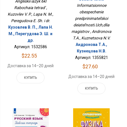
Angliiskii iazyk 6kl
Предпринимательской
Informatsionnoe
Rabochaia tetrad' ,
Деятельности.Уч,для
obespechenie
Магистров
Kuzovlev V. P., Lapa N. M.,
predprinimatel'skoi
Peregudova E. Sh. i dr.
deiatel'nosti.Uch,dlia
Кузовлев В. П., Лапа Н.
magistrov , Andronova
М., Перегудова Э. Ш. и
T.A., Kuznetsova N.V.
др.
Андронова Т.А.,
Артикул: 1532586
Кузнецова Н.В.
$22.55
Артикул: 1355821
$27.60
Доставка за 14–20 дней
Доставка за 14–20 дней
КУПИТЬ
КУПИТЬ