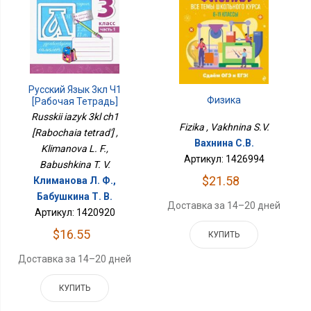
Русский Язык 3кл Ч1
Физика
[Рабочая Тетрадь]
Russkii iazyk 3kl ch1
Fizika , Vakhnina S.V.
[Rabochaia tetrad'] ,
Вахнина С.В.
Klimanova L. F.,
Артикул: 1426994
Babushkina T. V.
$21.58
Климанова Л. Ф.,
Бабушкина Т. В.
Доставка за 14–20 дней
Артикул: 1420920
$16.55
КУПИТЬ
Доставка за 14–20 дней
КУПИТЬ