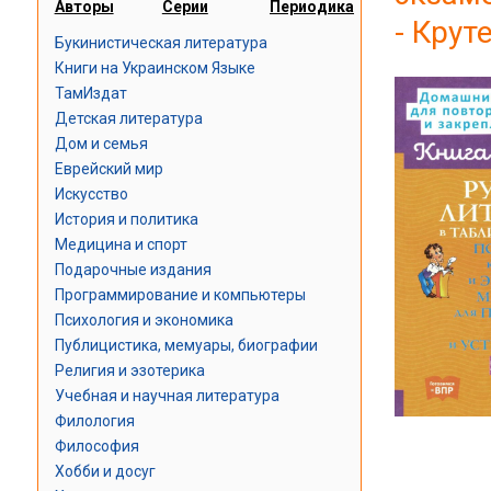
Авторы
Серии
Периодика
- Крут
Букинистическая литература
Книги на Украинском Языке
ТамИздат
Детская литература
Дом и семья
Еврейский мир
Искусство
История и политика
Медицина и спорт
Подарочные издания
Программирование и компьютеры
Психология и экономика
Публицистика, мемуары, биографии
Религия и эзотерика
Учебная и научная литература
Филология
Философия
Хобби и досуг