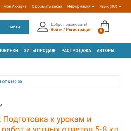
Мой Аккаунт
Оформить заказ
Информация
Язык (RU)
Добро пожаловать!
НАЙТИ
Войти
/
Регистрация
0
НОВИНКИ
ХИТЫ ПРОДАЖ
РАСПРОДАЖА
АВТОРЫ
ОТ $169.00
.А
: Подготовка к урокам и
абот и устных ответов 5-8 кл