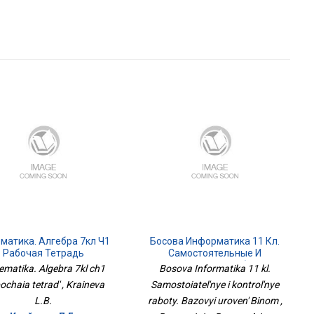
матика. Алгебра 7кл Ч1
Босова Информатика 11 Кл.
Рабочая Тетрадь
Самостоятельные И
Контрольные Работы.
matika. Algebra 7kl ch1
Bosova Informatika 11 kl.
Базовый Уровень Бином
chaia tetrad' , Kraineva
Samostoiatel'nye i kontrol'nye
L.B.
raboty. Bazovyi uroven' Binom ,