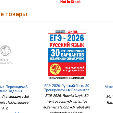
Not In Stock
е товары
ЕГЭ-2026. Русский Язык. 30
зык. Переходим В
Мате
Тренировочных Вариантов
етние Задания
Экзаменационных Работ
EGE-2026. Russkii iazyk. 30
k. Perekhodim v 3kl.
Mate
Для Подготовки К Единому
trenirovochnykh variantov
niia , Nikishenkova
Rabo
Государственному Экзамену
ekzamenatsionnykh rabot dlia
A.V.
podgotovki k edinomu