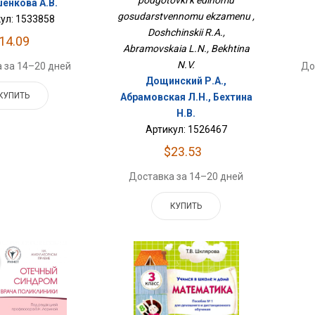
енкова А.В.
gosudarstvennomu ekzamenu ,
ул: 1533858
Doshchinskii R.A.,
14.09
Abramovskaia L.N., Bekhtina
N.V.
 за 14–20 дней
До
Дощинский Р.А.,
КУПИТЬ
Абрамовская Л.Н., Бехтина
Н.В.
Артикул: 1526467
$23.53
Доставка за 14–20 дней
КУПИТЬ