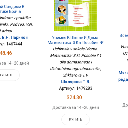
ый Синдром В
тике Врача
ликлиники
indrom v praktike
iniki , Pod red. V.N.
Larinoi
Вое
. В.Н. Лариной
Учимся В Школе И Дома.
Математика: 3 Кл. Пособие №
ул: 1467444
Voen
1 Для Домашнего И
Uchimsia v shkole i doma.
Дистанционного Обучения
48.46
Uc
Matematika: 3 kl. Posobie ? 1
dlia domashnego i
 за 14–20 дней
distantsionnogo obucheniia ,
Мягк
Shkliarova T.V.
КУПИТЬ
реда
Шклярова Т.В.
Артикул: 1479283
$24.30
До
Доставка за 14–20 дней
КУПИТЬ