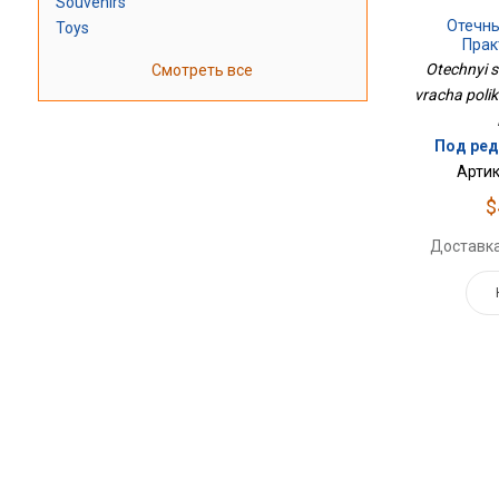
Souvenirs
Отечн
Toys
Прак
По
Otechnyi s
Смотреть все
vracha polikl
Под ред
Артик
$
Доставка