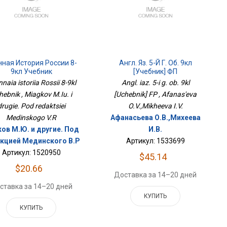
нная История России 8-
Англ. Яз. 5-Й Г. Об. 9кл
9кл Учебник
[Учебник] ФП
naia istoriia Rossii 8-9kl
Angl. iaz. 5-i g. ob. 9kl
hebnik , Miagkov M.Iu. i
[Uchebnik] FP , Afanas'eva
drugie. Pod redaktsiei
O.V.,Mikheeva I.V.
Medinskogo V.R
Афанасьева О.В.,Михеева
ов М.Ю. и другие. Под
И.В.
кцией Мединского В.Р
Артикул: 1533699
Артикул: 1520950
$45.14
$20.66
Доставка за 14–20 дней
ставка за 14–20 дней
КУПИТЬ
КУПИТЬ