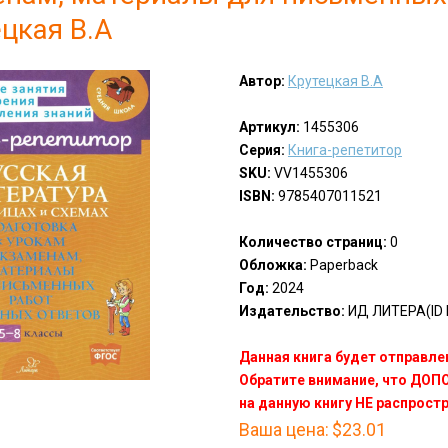
ецкая В.А
Автор:
Крутецкая В.А
Артикул:
1455306
Серия:
Книга-репетитор
SKU:
VV1455306
ISBN:
9785407011521
Количество страниц:
0
Обложка:
Paperback
Год:
2024
Издательство:
ИД ЛИТЕРА(ID 
Данная книга будет отправлен
Обратите внимание, что ДО
на данную книгу НЕ распрост
Ваша цена:
$23.01