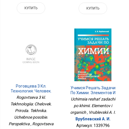
КУПИТЬ
КУПИТЬ
Роговцева 3 Кл.
Учимся Решать Задачи
Технология: Человек.
По Химии. Элементов И
Природа. Техника.
Rogovtseva 3 kl.
Органич
Uchimsia reshat' zadachi
Учебное Пособие.
Tekhnologiia: Chelovek.
po khimii. Elementov i
Перспектива
Priroda. Tekhnika.
organich , Vrublevskii A. I.
Uchebnoe posobie.
Врублевский А. И.
Perspektiva , Rogovtseva
Артикул: 1339796