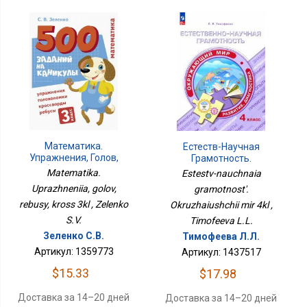
Математика.
Естеств-Научная
Упражнения, Голов,
Грамотность.
Ребусы, Кросс 3кл
Окружающий Мир 4кл
Matematika.
Estestv-nauchnaia
Uprazhneniia, golov,
gramotnost'.
rebusy, kross 3kl , Zelenko
Okruzhaiushchii mir 4kl ,
S.V.
Timofeeva L.L.
Зеленко С.В.
Тимофеева Л.Л.
Артикул: 1359773
Артикул: 1437517
$15.33
$17.98
Доставка за 14–20 дней
Доставка за 14–20 дней