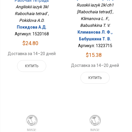
Рабочая Тетрадь
Russkii iazyk 2kl ch1
Angliiskii iazyk 3kl
[Rabochaia tetrad'] ,
Rabochaia tetrad' ,
Klimanova L. F.,
Pokidova A.D.
Babushkina T. V.
Покидова А.Д.
Климанова Л. Ф.,
Артикул: 1520168
Бабушкина Т. В.
$24.80
Артикул: 1323715
Доставка за 14–20 дней
$15.38
Доставка за 14–20 дней
КУПИТЬ
КУПИТЬ