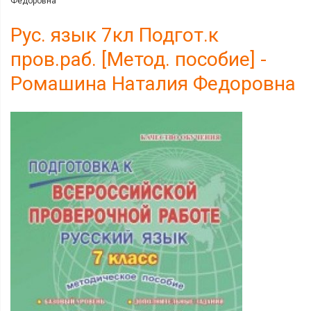
Федоровна
Рус. язык 7кл Подгот.к
пров.раб. [Метод. пособие] -
Ромашина Наталия Федоровна