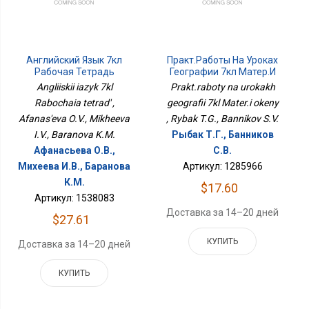
Английский Язык 7кл
Практ.работы На Уроках
Рабочая Тетрадь
Географии 7кл Матер.и
Окены
Angliiskii iazyk 7kl
Prakt.raboty na urokakh
Rabochaia tetrad' ,
geografii 7kl Mater.i okeny
Afanas'eva O.V., Mikheeva
, Rybak T.G., Bannikov S.V.
I.V., Baranova K.M.
Рыбак Т.Г., Банников
Афанасьева О.В.,
С.В.
Михеева И.В., Баранова
Артикул: 1285966
К.М.
$17.60
Артикул: 1538083
Доставка за 14–20 дней
$27.61
КУПИТЬ
Доставка за 14–20 дней
КУПИТЬ