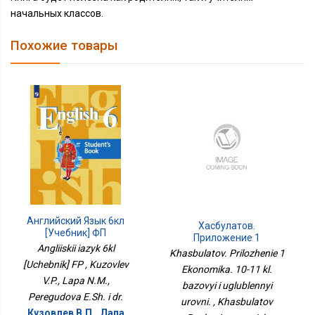
начальных классов.
Похожие товары
Английский Язык 6кл
Хасбулатов.
[Учебник] ФП
Приложение 1
Angliiskii iazyk 6kl
Экономика. 10-11 Кл.
Khasbulatov. Prilozhenie 1
Базовый И Углубленный
[Uchebnik] FP , Kuzovlev
Ekonomika. 10-11 kl.
Уровни.
V.P., Lapa N.M.,
bazovyi i uglublennyi
Peregudova E.Sh. i dr.
urovni. , Khasbulatov
Кузовлев В.П., Лапа