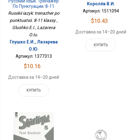
Русский Язык: Тренажер
Королёв В.И.
По Пунктуации. 8-11
Артикул: 1511094
Классы
Russkii iazyk: trenazher po
$10.43
punktuatsii. 8-11 klassy ,
Glushko E.I., Lazareva
Доставка за 14–20 дней
O.Iu.
Глушко Е.И., Лазарева
КУПИТЬ
О.Ю.
Артикул: 1377313
$10.16
Доставка за 14–20 дней
КУПИТЬ