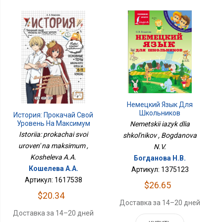
Немецкий Язык Для
Школьников
История: Прокачай Свой
Уровень На Максимум
Nemetskii iazyk dlia
Istoriia: prokachai svoi
shkol'nikov , Bogdanova
uroven' na maksimum ,
N.V.
Kosheleva A.A.
Богданова Н.В.
Кошелева А.А.
Артикул: 1375123
Артикул: 1617538
$26.65
$20.34
Доставка за 14–20 дней
Доставка за 14–20 дней