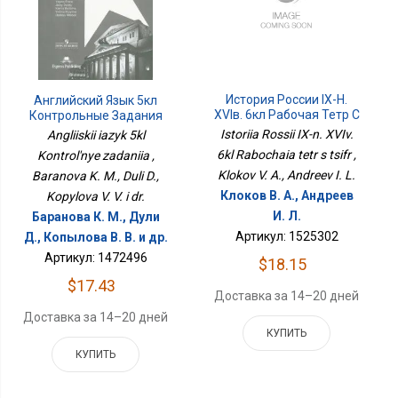
История России IX-Н.
Английский Язык 5кл
XVIв. 6кл Рабочая Тетр С
Контрольные Задания
Цифр
Istoriia Rossii IX-n. XVIv.
Angliiskii iazyk 5kl
6kl Rabochaia tetr s tsifr ,
Kontrol'nye zadaniia ,
Klokov V. A., Andreev I. L.
Baranova K. M., Duli D.,
Клоков В. А., Андреев
Kopylova V. V. i dr.
И. Л.
Баранова К. М., Дули
Артикул: 1525302
Д., Копылова В. В. и др.
Артикул: 1472496
$18.15
$17.43
Доставка за 14–20 дней
Доставка за 14–20 дней
КУПИТЬ
КУПИТЬ