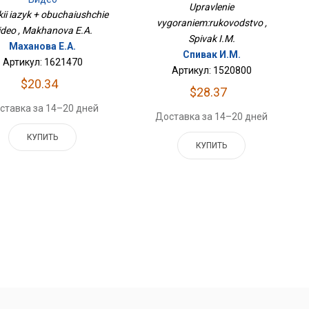
Upravlenie
ii iazyk + obuchaiushchie
vygoraniem:rukovodstvo ,
ideo , Makhanova E.A.
Spivak I.M.
Маханова Е.А.
Спивак И.М.
Артикул: 1621470
Артикул: 1520800
$20.34
$28.37
ставка за 14–20 дней
Доставка за 14–20 дней
КУПИТЬ
КУПИТЬ