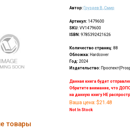
Автор:
Груздев В.,Смир
Артикул:
1479600
SKU:
VV1479600
ISBN:
9785392421626
Количество страниц:
88
Обложка:
Hardcover
Год:
2024
Издательство:
Проспект(Prosp
Данная книга будет отправлен
Обратите внимание, что ДО
на данную книгу НЕ распрост
Ваша цена:
$21.48
Not In Stock
е товары