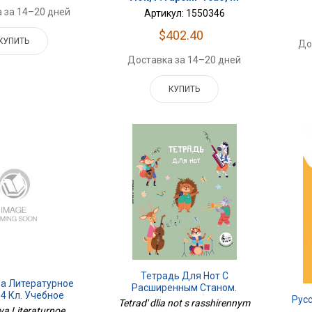
 за 14–20 дней
Артикул: 1550346
$402.40
КУПИТЬ
До
Доставка за 14–20 дней
КУПИТЬ
Тетрадь Для Нот С
а Литературное
Расширенным Станом.
 4 Кл. Учебное
Лесной Оркестр (24 Л., А5,
Рус
Tetrad' dlia not s rasshirennym
4 Чч. Часть 4 Для
a Literaturnoe
Вертикальная, Скрепка)