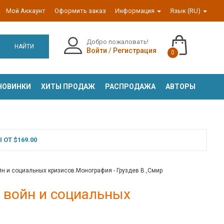
Мой Аккаунт
Оформить заказ
Информация
Язык (RU)
Добро пожаловать!
НАЙТИ
Войти
/
Регистрация
0
НОВИНКИ
ХИТЫ ПРОДАЖ
РАСПРОДАЖА
АВТОРЫ
ОТ $169.00
н и социальных кризисов.Монография - Груздев В.,Смир
 войн и социальных