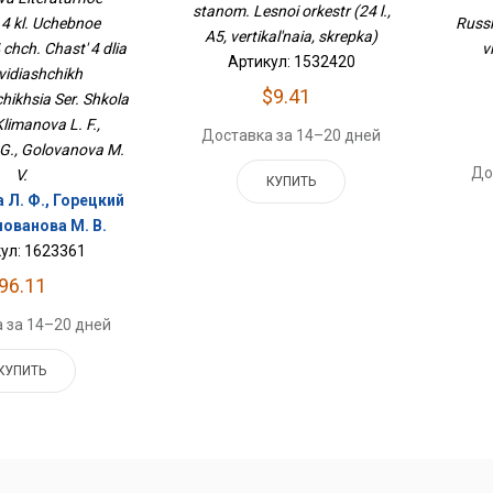
stanom. Lesnoi orkestr (24 l.,
бовидящих
 4 kl. Uchebnoe
Russk
хся Сер. Школа
A5, vertikal'naia, skrepka)
 chch. Chast' 4 dlia
России
v
Артикул: 1532420
vidiashchikh
$9.41
hikhsia Ser. Shkola
Klimanova L. F.,
Доставка за 14–20 дней
. G., Golovanova M.
До
V.
КУПИТЬ
 Л. Ф., Горецкий
олованова М. В.
ул: 1623361
96.11
 за 14–20 дней
КУПИТЬ