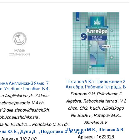
Потапов 9 Кл. Приложение 2
ина Английский Язык. 7
Алгебра. Рабочая Тетрадь. В
с. Учебное Пособие. В 4
2 Чч. Ч2. К Уч. Никольского
Potapov 9 kl. Prilozhenie 2
Ч. Часть 2 Для
a Angliiskii iazyk. 7 klass.
НЕ БУДЕТ
Слабовидящих
Algebra. Rabochaia tetrad'. V 2
ebnoe posobie. V 4 ch.
Обучающихся
chch. Ch2. k uch. Nikol'skogo
' 2 dlia slabovidiashchikh
NE BUDET , Potapov M.K.,
obuchaiushchikhsia ,
Shevkin A.V.
a Iu. E., Duli D. ., Podoliako O. E. i dr.
Потапов М.К., Шевкин А.В.
на Ю. Е., Дули Д. ., Подоляко О. Е. и др.
Артикул: 1623328
Артикул: 1622752