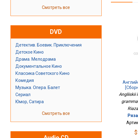
Смотреть все
DVD
Детектив. Боевик. Приключения
Детское Кино
Драма. Мелодрама
Документальное Кино
Классика Советского Кино
Комедия
Англий
Музыка. Опера. Балет
[Сбор
Уп
Angliiskii 
Сериал
grammat.
Юмор, Сатира
Riaza
Смотреть все
Ряза
Артик
$
Audio CD