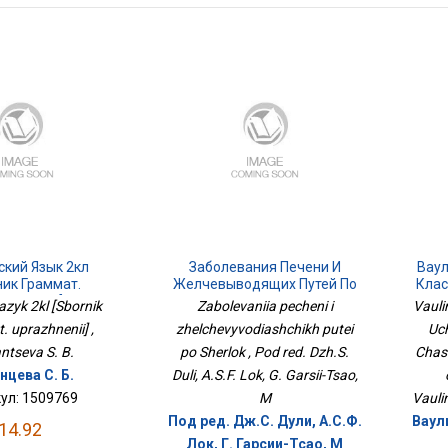
ский Язык 2кл
Заболевания Печени И
Ваул
ник Граммат.
Желчевыводящих Путей По
Клас
ражнений]
Шерлок
iazyk 2kl [Sbornik
Zabolevaniia pecheni i
Vaulin
 uprazhnenii] ,
zhelchevyvodiashchikh putei
Uch
ntseva S. B.
po Sherlok , Pod red. Dzh.S.
Chast
нцева С. Б.
Duli, A.S.F. Lok, G. Garsii-Tsao,
ул: 1509769
M
Vaulin
Под ред. Дж.С. Дули, А.С.Ф.
Ваули
14.92
Лок, Г. Гарсии-Тсао, М