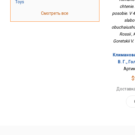
Toys
Сла
chtenie.
Обучающи
Смотреть все
posobie. V 4
slabo
obuchaiushc
Rossii , 
Goretskii V
Климанова
В. Г., Г
Артик
$
Доставка