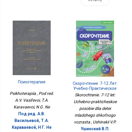
Психотерапия
Скорочтение. 7-12 Лет:
Учебно-Практическое
Psikhoterapiia , Pod red.
Пособие Для Детей
Skorochtenie. 7-12 let:
Младшего Школьного
A.V. Vasil'evoi, T.A.
Uchebno-prakticheskoe
Возраста
Karavaevoi, N G. Ne
posobie dlia detei
Под ред. А.В.
mladshego shkol'nogo
Васильевой, Т.А.
vozrasta , Ushinskii V.P.
Караваевой, Н Г. Не
Ушинский В.П.