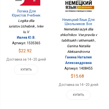
Логика Для
Юристов.Учебник
Немецкий Язык Для
Logika dlia
Школьников. Все
iuristov.Uchebnik , Ivlev
Правила В Таблицах И
Nemetskii iazyk dlia
Iu.V.
Схемах
shkol'nikov. Vse pravila v
Ивлев Ю.В.
tablitsakh i skhemakh ,
Артикул: 1535365
Ganina Nataliia
$22.92
Aleksandrovna
Ганина Наталия
Доставка за 14–20 дней
Александровна
Артикул: 1408455
КУПИТЬ
$15.68
Доставка за 14–20 дней
КУПИТЬ