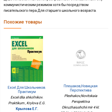
коммунистическим режимом хотя бы посредством
писательского пера.Для старшего школьного возраста.
Похожие товары
Плешаков,Новицкая
Excel Для Школьников.
Перспектива
Практикум
Окружающий Мир 4 Кл.
Pleshakov,Novitskaia
Excel dlia shkol'nikov.
РТ Ч.1 ФП2019 ИП Просв.
Perspektiva
Praktikum , Krylova E.G.
Okruzhaiushchii mir 4 kl.
Крылова Е.Г.