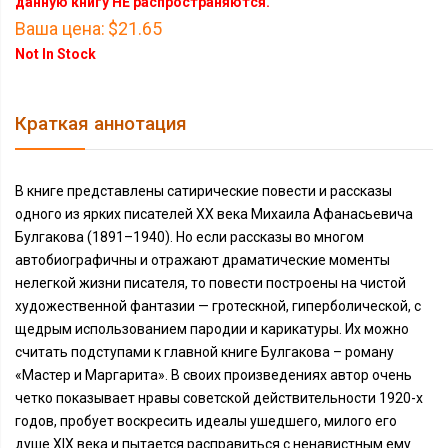
данную книгу НЕ распространяются.
Ваша цена:
$21.65
Not In Stock
Краткая аннотация
В книге представлены сатирические повести и рассказы
одного из ярких писателей XX века Михаила Афанасьевича
Булгакова (1891–1940). Но если рассказы во многом
автобиографичны и отражают драматические моменты
нелегкой жизни писателя, то повести построены на чистой
художественной фантазии — гротескной, гиперболической, с
щедрым использованием пародии и карикатуры. Их можно
считать подступами к главной книге Булгакова – роману
«Мастер и Маргарита». В своих произведениях автор очень
четко показывает нравы советской действительности 1920-х
годов, пробует воскресить идеалы ушедшего, милого его
душе XIX века и пытается расправиться с ненавистным ему