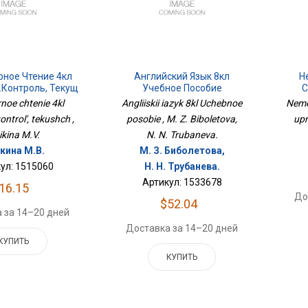
рное Чтение 4кл
Английский Язык 8кл
Н
.контроль, Текущ
Учебное Пособие
С
rnoe chtenie 4kl
Angliiskii iazyk 8kl Uchebnoe
Nemet
ontrol', tekushch ,
posobie , M. Z. Biboletova,
upr
ikina M.V.
N. N. Trubaneva.
кина М.В.
М. З. Биболетова,
ул: 1515060
Н. Н. Трубанева.
Артикул: 1533678
16.15
До
$52.04
 за 14–20 дней
Доставка за 14–20 дней
КУПИТЬ
КУПИТЬ