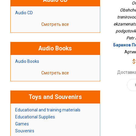
Ва
O
Экзамена
Obshche
Для Под
Audio CD
trenirovo
ekzamenatsi
Смотреть все
podgotovki
Petr 
Баранов П
Audio Books
Артик
$
Audio Books
Доставка
Смотреть все
Toys and Souvenirs
Educational and training materials
Educational Supplies
Games
Souvenirs