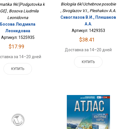
Biologiia 6kl Uchebnoe posobie
rmatika 9kl [Podgotovka k
, Sivoglazov V.I., Pleshakov A.A.
GE] , Bosova Liudmila
Сивоглазов В.И., Плешаков
Leonidovna
А.А.
Босова Людмила
Артикул: 1429353
Леонидовна
Артикул: 1525935
$38.41
$17.99
Доставка за 14–20 дней
ставка за 14–20 дней
КУПИТЬ
КУПИТЬ