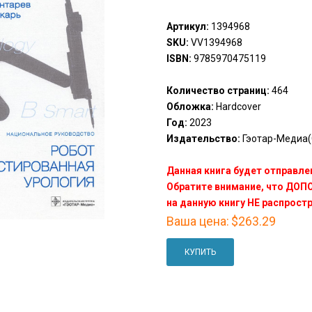
Артикул:
1394968
SKU:
VV1394968
ISBN:
9785970475119
Количество страниц:
464
Обложка:
Hardcover
Год:
2023
Издательство:
Гэотар-Медиа(
Данная книга будет отправлен
Обратите внимание, что ДО
на данную книгу НЕ распрост
Ваша цена:
$263.29
КУПИТЬ