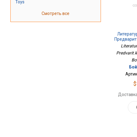
Toys
Смотреть все
Литерату
Предварит
Literatu
Predvarit.k
Bo
Бой
Артик
$
Доставка