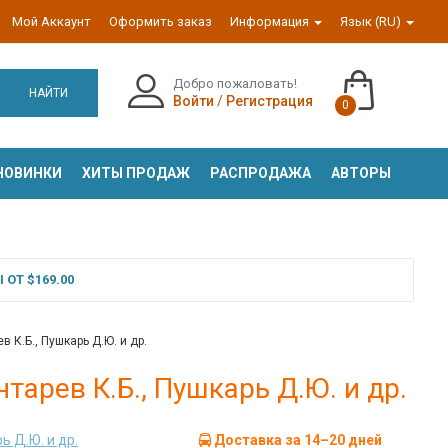
Мой Аккаунт
Оформить заказ
Информация
Язык (RU)
Добро пожаловать!
НАЙТИ
Войти
/
Регистрация
0
НОВИНКИ
ХИТЫ ПРОДАЖ
РАСПРОДАЖА
АВТОРЫ
ОТ $169.00
 К.Б., Пушкарь Д.Ю. и др.
тарев К.Б., Пушкарь Д.Ю. и др.
ь Д.Ю. и др.
Доставка за 14–20 дней