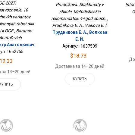
риантов
GE-2027.
Рекомендации. 4-Й Год Обуч.
Prudnikova. Shakhmaty v
Info
ционных Работ
stvoznanie. 10
shkole. Metodicheskie
O
готовки К ОГЭ
chnykh variantov
rekomendatsii. 4-i god obuch. ,
onnykh rabot dlia
Prudnikova E. A., Volkova E. I.
 k OGE , Baranov
Прудникова Е. А., Волкова
Anatol'evich
Е. И.
етр Анатольевич
Артикул: 1637509
ул: 1652755
$18.73
До
12.33
Доставка за 14–20 дней
 за 14–20 дней
КУПИТЬ
КУПИТЬ