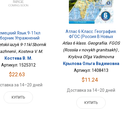
Атлас 6 Класс. География.
емецкий Язык 9-11кл
ФГОС (Россия В Новых
борник Упражнений
Границах)
Atlas 6 klass. Geografiia. FGOS
skii iazyk 9-11kl Sbornik
(Rossiia v novykh granitsakh) ,
azhnenii , Kosteva V. M.
Krylova Ol'ga Vadimovna
Костева В. М.
Крылова Ольга Вадимовна
Артикул: 1525312
Артикул: 1408413
$22.63
$11.24
ставка за 14–20 дней
Доставка за 14–20 дней
КУПИТЬ
КУПИТЬ