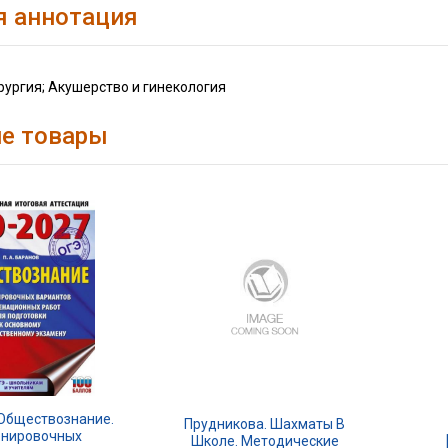
я аннотация
рургия; Акушерство и гинекология
е товары
 Обществознание.
Прудникова. Шахматы В
енировочных
Школе. Методические