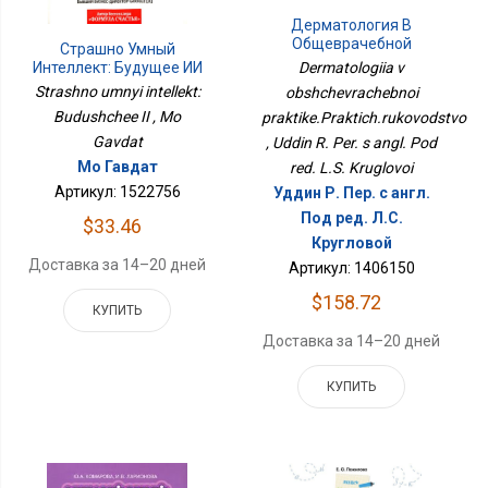
Дерматология В
Общеврачебной
Страшно Умный
Практике.Практич.руководство
Dermatologiia v
Интеллект: Будущее ИИ
Strashno umnyi intellekt:
obshchevrachebnoi
Budushchee II , Mo
praktike.Praktich.rukovodstvo
Gavdat
, Uddin R. Per. s angl. Pod
Мо Гавдат
red. L.S. Kruglovoi
Артикул: 1522756
Уддин Р. Пер. с англ.
Под ред. Л.С.
$33.46
Кругловой
Доставка за 14–20 дней
Артикул: 1406150
$158.72
КУПИТЬ
Доставка за 14–20 дней
КУПИТЬ