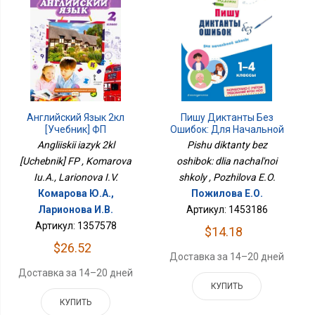
Английский Язык 2кл
Пишу Диктанты Без
[Учебник] ФП
Ошибок: Для Начальной
Школы
Angliiskii iazyk 2kl
Pishu diktanty bez
[Uchebnik] FP , Komarova
oshibok: dlia nachal'noi
Iu.A., Larionova I.V.
shkoly , Pozhilova E.O.
Комарова Ю.А.,
Пожилова Е.О.
Ларионова И.В.
Артикул: 1453186
Артикул: 1357578
$14.18
$26.52
Доставка за 14–20 дней
Доставка за 14–20 дней
КУПИТЬ
КУПИТЬ