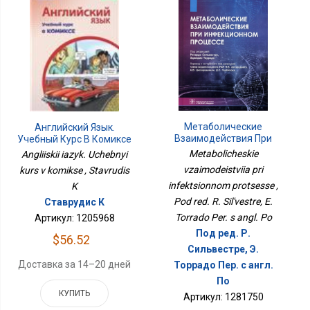
Метаболические
Английский Язык.
Взаимодействия При
Учебный Курс В Комиксе
Инфекционном
Metabolicheskie
Angliiskii iazyk. Uchebnyi
Процессе
vzaimodeistviia pri
kurs v komikse , Stavrudis
infektsionnom protsesse ,
K
Pod red. R. Sil'vestre, E.
Ставрудис К
Torrado Per. s angl. Po
Артикул: 1205968
Под ред. Р.
$56.52
Сильвестре, Э.
Доставка за 14–20 дней
Торрадо Пер. с англ.
По
КУПИТЬ
Артикул: 1281750