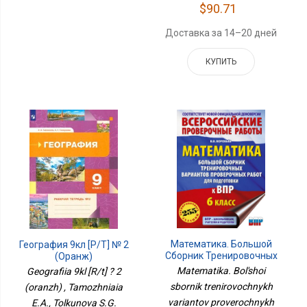
$90.71
Доставка за 14–20 дней
КУПИТЬ
Математика. Большой
География 9кл [Р/т] № 2
Сборник Тренировочных
(оранж)
Вариантов Проверочных
Matematika. Bol'shoi
Geografiia 9kl [R/t] ? 2
Работ Для Подготовки К
sbornik trenirovochnykh
(oranzh) , Tamozhniaia
ВПР. 6 Класс
variantov proverochnykh
E.A., Tolkunova S.G.