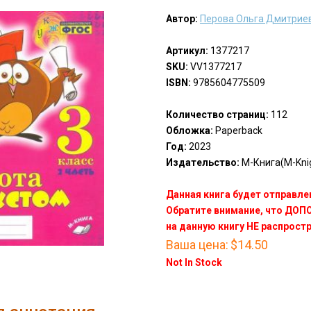
Автор:
Перова Ольга Дмитрие
Артикул:
1377217
SKU:
VV1377217
ISBN:
9785604775509
Количество страниц:
112
Обложка:
Paperback
Год:
2023
Издательство:
М-Книга(M-Kni
Данная книга будет отправлен
Обратите внимание, что ДО
на данную книгу НЕ распрост
Ваша цена:
$14.50
Not In Stock