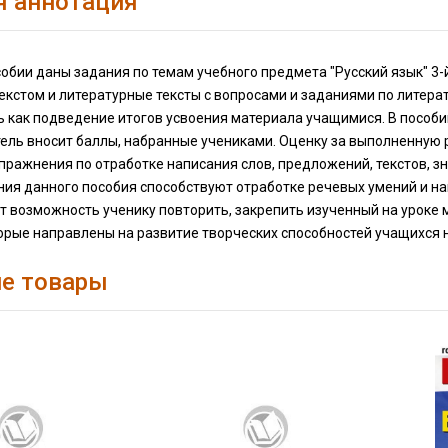
я аннотация
обии даны задания по темам учебного предмета "Русский язык" 3-й
екстом и литературные тексты с вопросами и заданиями по литера
 как подведение итогов усвоения материала учащимися. В пособии
ель вносит баллы, набранные учениками. Оценку за выполненную 
ражнения по отработке написания слов, предложений, текстов, з
ния данного пособия способствуют отработке речевых умений и на
т возможность ученику повторить, закрепить изученный на уроке 
орые направлены на развитие творческих способностей учащихся 
е товары