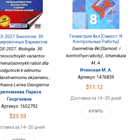
Геометрия 8кл [Самост. И
Э-2027. Биология. 30
Контрольные Работы]
нировочных Вариантов
заменационных Работ
Geometriia 8kl [Samost. i
GE-2027. Biologiia. 30
 Подготовки К Единому
kontrol'nye raboty] , Ichenskaia
nirovochnykh variantov
дарственному Экзамену
M. A.
menatsionnykh rabot dlia
Иченская М. А.
podgotovki k edinomu
Артикул: 1476839
darstvennomu ekzamenu ,
ezhaeva Larisa Georgievna
$11.12
рилежаева Лариса
Доставка за 14–20 дней
Георгиевна
Артикул: 1652792
КУПИТЬ
$23.53
ставка за 14–20 дней