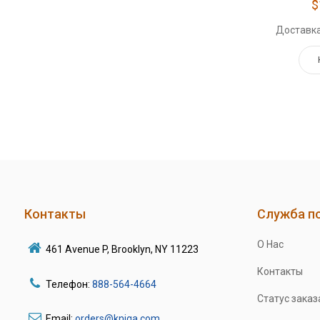
$
Доставка
Контакты
Служба п
О Нас
461 Avenue P, Brooklyn, NY 11223
Контакты
Телефон:
888-564-4664
Статус заказ
Email:
orders@kniga.com