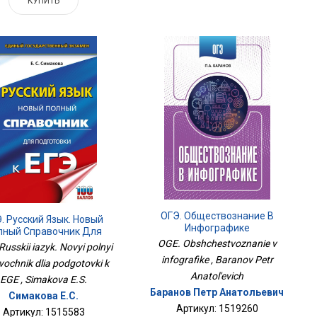
КУПИТЬ
ОГЭ. Обществознание В
. Русский Язык. Новый
Инфографике
лный Справочник Для
OGE. Obshchestvoznanie v
Подготовки К ЕГЭ
Russkii iazyk. Novyi polnyi
infografike , Baranov Petr
vochnik dlia podgotovki k
Anatol'evich
EGE , Simakova E.S.
Баранов Петр Анатольевич
Симакова Е.С.
Артикул: 1519260
Артикул: 1515583