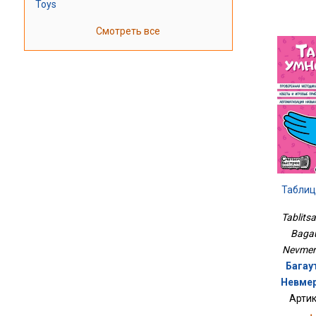
Toys
Смотреть все
Таблиц
Tablits
Bagau
Nevmerz
Багау
Невмер
Артик