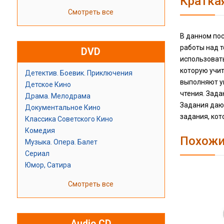
Кратка
Смотреть все
В данном пос
работы над т
DVD
использовать
которую учит
Детектив. Боевик. Приключения
выполняют уп
Детское Кино
чтения. Зада
Драма. Мелодрама
Задания даю
Документальное Кино
задания, кот
Классика Советского Кино
Комедия
Похожи
Музыка. Опера. Балет
Сериал
Юмор, Сатира
Смотреть все
Audio CD