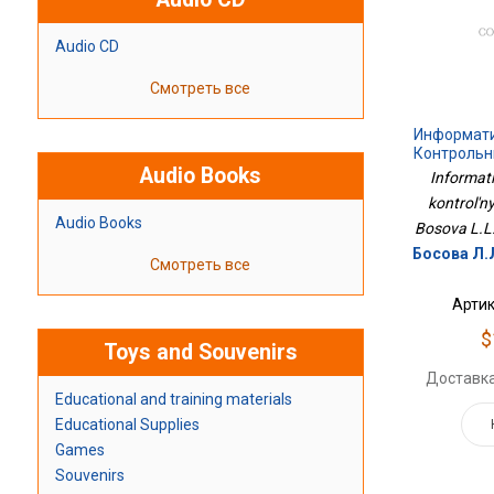
Audio CD
Смотреть все
Информати
Контрольн
Audio Books
Informati
kontrol'n
Audio Books
Bosova L.L.,
Босова Л.Л
Смотреть все
Артик
$
Toys and Souvenirs
Доставка
Educational and training materials
Educational Supplies
Games
Souvenirs