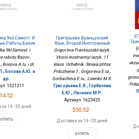
ЕГ
ка 9кл Самост. И
Григорьева Французский
Тре
ые Работы Базов
Язык. Второй Иностранный
Эк
E
Язык. 11 Класс. Учебник.
ka 9kl Samost. i
Grigor'eva Frantsuzskii iazyk.
Для
Синяя Птица Приложение 1
tre
ye raboty Bazov ,
Vtoroi inostrannyi iazyk. 11
Госу
ekza
 Bosova A.Iu. i dr.
klass. Uchebnik. Siniaia ptitsa
., Босова А.Ю. и
Prilozhenie 1 , Grigor'eva E.Ia.,
gosu
др.
Gorbacheva E.Iu., Lisenko M.R.
Pril
ул: 1521211
Григорьева Е.Я., Горбачева
П
Е.Ю., Лисенко М.Р.
14.52
Артикул: 1623425
 за 14–20 дней
$50.52
КУПИТЬ
Доставка за 14–20 дней
До
КУПИТЬ