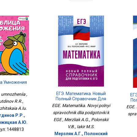
а Умножения
ЕГЭ. Математика. Новый
a umnozheniia ,
ЕГЭ
Полный Справочник Для
По
tdinov R.R.,
Подготовки К ЕГЭ
EGE. Matematika. Novyi polnyi
EGE. 
hitskaia A.Iu.
spravochnik dlia podgotovki k
spra
тдинов Р.Р.,
EGE , Merzliak A.G., Polonskii
жицкая А.Ю.
V.B., Iakir M.S.
ул: 1448813
Мерзляк А.Г., Полонский