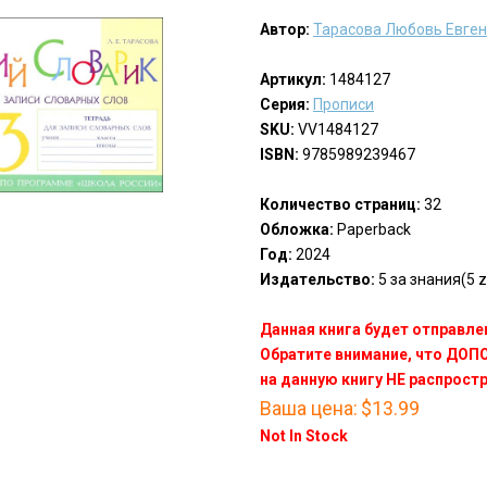
Автор:
Тарасова Любовь Евге
Артикул:
1484127
Серия:
Прописи
SKU:
VV1484127
ISBN:
9785989239467
Количество страниц:
32
Обложка:
Paperback
Год:
2024
Издательство:
5 за знания(5 z
Данная книга будет отправлен
Обратите внимание, что ДО
на данную книгу НЕ распрост
Ваша цена:
$13.99
Not In Stock