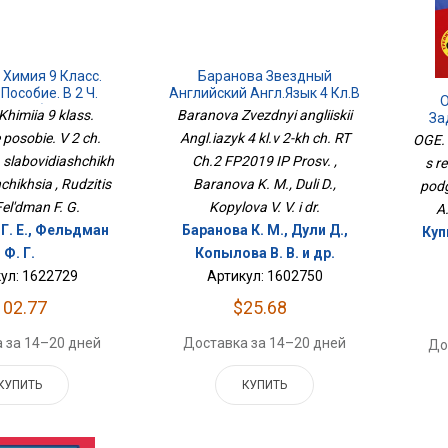
 Химия 9 Класс.
Баранова Звездный
Пособие. В 2 Ч.
Английский Англ.язык 4 Кл.в
О
ля Слабовидящих
2-Х Ч. РТ Ч.2 ФП2019 ИП
Khimiia 9 klass.
Baranova Zvezdnyi angliiskii
За
чающихся
Просв.
Отве
posobie. V 2 ch.
Angl.iazyk 4 kl.v 2-kh ch. RT
OGE. 
a slabovidiashchikh
Ch.2 FP2019 IP Prosv. ,
s r
hikhsia , Rudzitis
Baranova K. M., Duli D.,
podg
Fel'dman F. G.
Kopylova V. V. i dr.
A
Г. Е., Фельдман
Баранова К. М., Дули Д.,
Куп
Ф. Г.
Копылова В. В. и др.
ул: 1622729
Артикул: 1602750
102.77
$25.68
 за 14–20 дней
Доставка за 14–20 дней
До
КУПИТЬ
КУПИТЬ