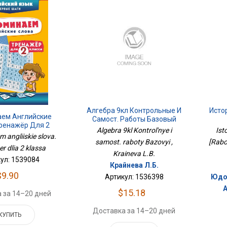
Алгебра 9кл Контрольные И
Исто
аем Английские
Самост. Работы Базовый
Тренажёр Для 2
Algebra 9kl Kontrol'nye i
Ist
Класса
 angliiskie slova.
samost. raboty Bazovyi ,
[Rabo
r dlia 2 klassa
Kraineva L.B.
ул: 1539084
Крайнева Л.Б.
$9.90
Артикул: 1536398
Юдов
А
$15.18
 за 14–20 дней
Доставка за 14–20 дней
КУПИТЬ