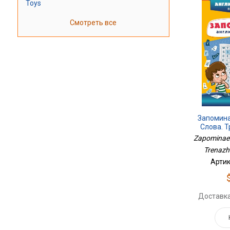
Toys
Смотреть все
Запомин
Слова. 
Zapominaem
Trenazhe
Артик
Доставка