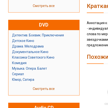
Кратка
Смотреть все
Аннотация к 
DVD
- индивидуал
слова по мер
Детектив. Боевик. Приключения
звездочками
Детское Кино
предложение
Драма. Мелодрама
Документальное Кино
Похожи
Классика Советского Кино
Комедия
Музыка. Опера. Балет
Сериал
Юмор, Сатира
Смотреть все
Audio CD