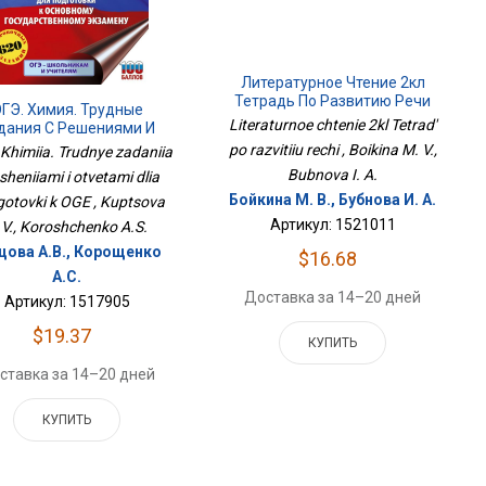
Литературное Чтение 2кл
Тетрадь По Развитию Речи
ГЭ. Химия. Трудные
Literaturnoe chtenie 2kl Tetrad'
дания С Решениями И
тами Для Подготовки К
po razvitiiu rechi , Boikina M. V.,
Khimiia. Trudnye zadaniia
ОГЭ
Bubnova I. A.
esheniiami i otvetami dlia
Бойкина М. В., Бубнова И. А.
otovki k OGE , Kuptsova
Артикул: 1521011
.V., Koroshchenko A.S.
цова А.В., Корощенко
$16.68
А.С.
Доставка за 14–20 дней
Артикул: 1517905
$19.37
КУПИТЬ
ставка за 14–20 дней
КУПИТЬ