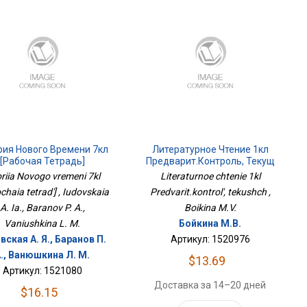
рия Нового Времени 7кл
Литературное Чтение 1кл
[Рабочая Тетрадь]
Предварит.контроль, Текущ
oriia Novogo vremeni 7kl
Literaturnoe chtenie 1kl
chaia tetrad'] , Iudovskaia
Predvarit.kontrol', tekushch ,
A. Ia., Baranov P. A.,
Boikina M.V.
Vaniushkina L. M.
Бойкина М.В.
ская А. Я., Баранов П.
Артикул: 1520976
., Ванюшкина Л. М.
$13.69
Артикул: 1521080
Доставка за 14–20 дней
$16.15