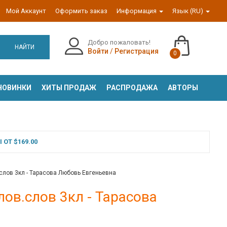
Мой Аккаунт
Оформить заказ
Информация
Язык (RU)
Добро пожаловать!
НАЙТИ
Войти
/
Регистрация
0
НОВИНКИ
ХИТЫ ПРОДАЖ
РАСПРОДАЖА
АВТОРЫ
ОТ $169.00
слов 3кл - Тарасова Любовь Евгеньевна
лов.слов 3кл - Тарасова