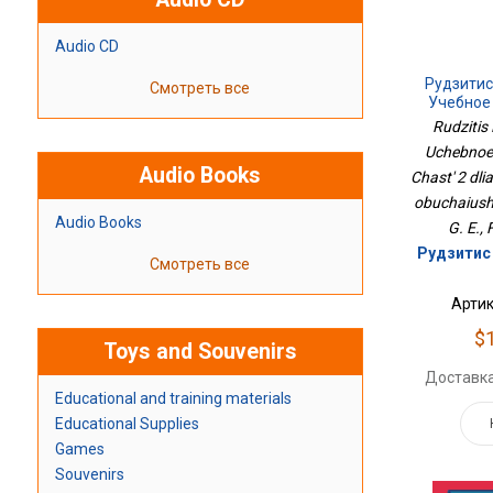
Audio CD
Рудзитис
Смотреть все
Учебное 
Часть 2 Д
Rudzitis 
Обу
Uchebnoe 
Audio Books
Chast' 2 dli
obuchaiushc
Audio Books
G. E., 
Рудзитис 
Смотреть все
Артик
$
Toys and Souvenirs
Доставка
Educational and training materials
Educational Supplies
Games
Souvenirs