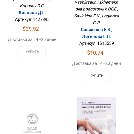
v tablitsakh i skhemakh
Koposov D.G.
dlia podgotovki k OGE ,
Копосов Д.Г.
Savinkina E.V., Loginova
Артикул: 1427895
G.P.
$39.92
Савинкина Е.В.,
Логинова Г.П.
Доставка за 14–20 дней
Артикул: 1515559
$10.74
КУПИТЬ
Доставка за 14–20 дней
КУПИТЬ