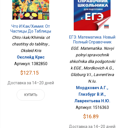
Что И Как/Химия: От
Частицы До Таблицы
ЕГЭ. Математика. Новый
Chto i kak/Khimiia: ot
Полный Справочник
chastitsy do tablitsy ,
Школьника Для
EGE. Matematika. Novyi
Oksleid Kris
Подготовки К ЕГЭ
polnyi spravochnik
Окслейд Крис
shkol'nika dlia podgotovki
Артикул: 1382850
k EGE , Mordkovich A.G.,
$127.15
Glizburg V.I., Lavrent'eva
N.Iu.
Доставка за 14–20 дней
Мордкович А.Г.,
Глизбург В.И.,
КУПИТЬ
Лаврентьева Н.Ю.
Артикул: 1516363
$16.89
Доставка за 14–20 дней