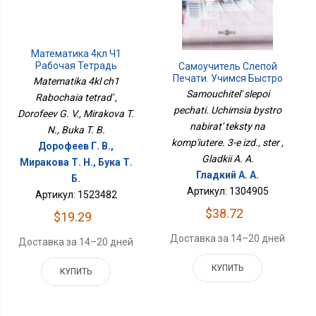
Математика 4кл Ч1
Рабочая Тетрадь
Самоучитель Слепой
Печати. Учимся Быстро
Matematika 4kl ch1
Набирать Тексты На
Samouchitel' slepoi
Rabochaia tetrad' ,
Компьютере. 3-Е Изд.,
pechati. Uchimsia bystro
Dorofeev G. V., Mirakova T.
Стер
nabirat' teksty na
N., Buka T. B.
komp'iutere. 3-e izd., ster ,
Дорофеев Г. В.,
Gladkii A. A.
Миракова Т. Н., Бука Т.
Гладкий А. А.
Б.
Артикул: 1304905
Артикул: 1523482
$38.72
$19.29
Доставка за 14–20 дней
Доставка за 14–20 дней
КУПИТЬ
КУПИТЬ