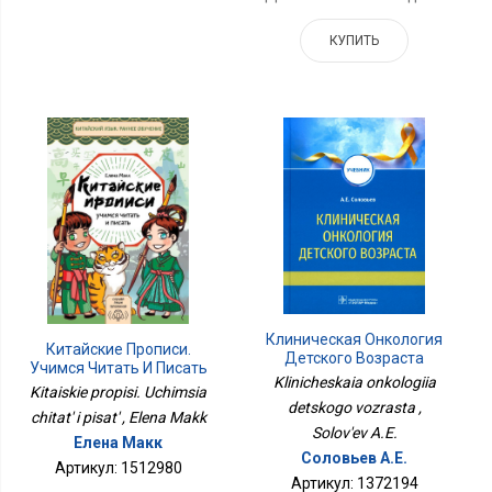
КУПИТЬ
Клиническая Онкология
Китайские Прописи.
Детского Возраста
Учимся Читать И Писать
Klinicheskaia onkologiia
Kitaiskie propisi. Uchimsia
detskogo vozrasta ,
chitat' i pisat' , Elena Makk
Solov'ev A.E.
Елена Макк
Соловьев А.Е.
Артикул: 1512980
Артикул: 1372194