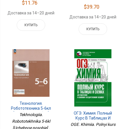
$11.76
$39.70
Доставка за 14–20 дней
Доставка за 14–20 дней
КУПИТЬ
КУПИТЬ
Технология.
Робототехника 5-6кл
ОГЭ. Химия. Полный
[Учебное Пособие]
Tekhnologiia.
Курс В Таблицах И
Robototekhnika 5-6kl
Схемах Для Подготовки
OGE. Khimiia. Polnyi kurs
К ОГЭ
[Uchebnoe posobie] ,