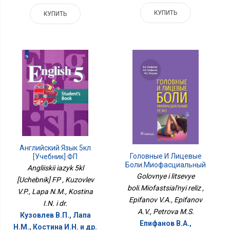
КУПИТЬ
КУПИТЬ
Английский Язык 5кл
Головные И Лицевые
[Учебник] ФП
Боли.Миофасциальный
Angliiskii iazyk 5kl
Релиз
Golovnye i litsevye
[Uchebnik] FP , Kuzovlev
boli.Miofastsial'nyi reliz ,
V.P., Lapa N.M., Kostina
Epifanov V.A., Epifanov
I.N. i dr.
A.V., Petrova M.S.
Кузовлев В.П., Лапа
Епифанов В.А.,
Н.М., Костина И.Н. и др.