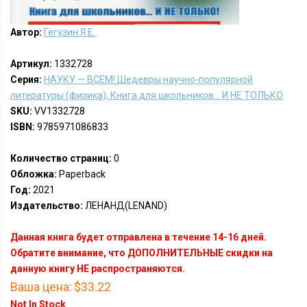
Автор:
Гегузин Я.Е.
Артикул:
1332728
Серия:
НАУКУ — ВСЕМ! Шедевры научно-популярной
литературы (физика), Книга для школьников... И НЕ ТОЛЬКО
SKU:
VV1332728
ISBN:
9785971086833
Количество страниц:
0
Обложка:
Paperback
Год:
2021
Издательство:
ЛЕНАНД(LENAND)
Данная книга будет отправлена в течение 14-16 дней.
Обратите внимание, что ДОПОЛНИТЕЛЬНЫЕ скидки на
данную книгу НЕ распространяются.
Ваша цена:
$33.22
Not In Stock