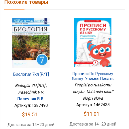
Похожие товары
Прописи По Русскому
Биология 7кл [Р/т]
Языку. Учимся Писать
Слоги И Слова
Propisi po russkomu
Biologiia 7kl [R/t] ,
iazyku. Uchimsia pisat'
Pasechnik V.V.
slogi i slova
Пасечник В.В.
Артикул: 1462438
Артикул: 1387490
$11.01
$19.51
Доставка за 14–20 дней
Доставка за 14–20 дней