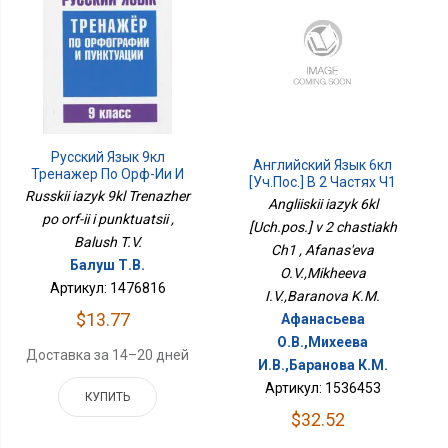
Русский Язык 9кл
Английский Язык 6кл
Тренажер По Орф-Ии И
[Уч.пос.] В 2 Частях Ч1
Пунктуации
Russkii iazyk 9kl Trenazher
Angliiskii iazyk 6kl
po orf-ii i punktuatsii ,
[Uch.pos.] v 2 chastiakh
Balush T.V.
Ch1 , Afanas'eva
Балуш Т.В.
O.V.,Mikheeva
Артикул: 1476816
I.V.,Baranova K.M.
$13.77
Афанасьева
О.В.,Михеева
Доставка за 14–20 дней
И.В.,Баранова К.М.
Артикул: 1536453
КУПИТЬ
$32.52