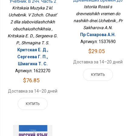
Учебник. В 2чч. Часть 2
Наших Дней.Учебник
Для Слабовидящих
Istoriia Rossii s
Kritskaia Muzyka 2 kl.
Обучающихся
drevneishikh vremen do
Uchebnik. V 2chch. Chast'
nashikh dnei.Uchebnik , Pr
2 dlia slabovidiashchikh
Sakharova A.N.
obuchaiushchikhsia ,
Пр Сахарова А.Н.
Kritskaia E. D., Sergeeva G.
Артикул: 1537690
P., Shmagina T. S.
Критская Е. Д.,
$29.05
Сергеева Г. П.,
Доставка за 14–20 дней
Шмагина Т. С.
Артикул: 1623270
КУПИТЬ
$76.85
Доставка за 14–20 дней
КУПИТЬ