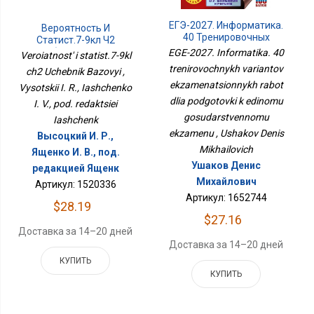
ЕГЭ-2027. Информатика.
Вероятность И
40 Тренировочных
Статист.7-9кл Ч2
Вариантов
Учебник Базовый
EGE-2027. Informatika. 40
Veroiatnost' i statist.7-9kl
Экзаменационных
trenirovochnykh variantov
ch2 Uchebnik Bazovyi ,
Работ Для Подготовки К
ekzamenatsionnykh rabot
Единому
Vysotskii I. R., Iashchenko
Государственному
dlia podgotovki k edinomu
I. V., pod. redaktsiei
Экзамену
gosudarstvennomu
Iashchenk
ekzamenu , Ushakov Denis
Высоцкий И. Р.,
Mikhailovich
Ященко И. В., под.
Ушаков Денис
редакцией Ященк
Михайлович
Артикул: 1520336
Артикул: 1652744
$28.19
$27.16
Доставка за 14–20 дней
Доставка за 14–20 дней
КУПИТЬ
КУПИТЬ