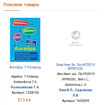
Похожие товары
Бим Нем. Яз. 7кл.ФП2019
Алгебра. 7-9 Классы
ИППРОСВ.
Bim Nem. iaz. 7kl.FP2019
Algebra. 7-9 klassy ,
IPPROSV. , Bim I.L.,
Kolesnikova T.A.
Sadomova L.V.
Колесникова Т.А.
Бим И.Л., Садомова
Артикул: 1528106
Л.В.
$13.64
Артикул: 1603699