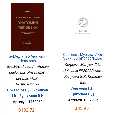
Сергеева Музыка. 7 Кл.
ГэоМед.Учеб.Анатомия
Учебник ФП2022Просв.
Человека
Sergeeva Muzyka. 7 kl.
GeoMed.Ucheb.Anatomiia
Uchebnik FP2022Prosv. ,
cheloveka , Prives M.G.,
Sergeeva G.P., Kritskaia
Lysenkov N.K.,
E.D.
Bushkovich V.I.
Сергеева Г.П.,
Привес М.Г., Лысенков
Критская Е.Д.
Н.К., Бушкович В.И.
Артикул: 1602902
Артикул: 1469263
$45.95
$192.72