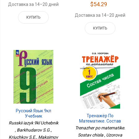
$54.29
Доставка за 14–20 дней
Доставка за 14–20 дней
КУПИТЬ
КУПИТЬ
Русский Язык 9кл
Тренажёр По
Учебник
Математике. Состав
Russkii iazyk 9kl Uchebnik
Числа
Trenazher po matematike.
, Barkhudarov S.G.,
Sostav chisla , Uzorova
Kriuchkov S.E., Maksimov