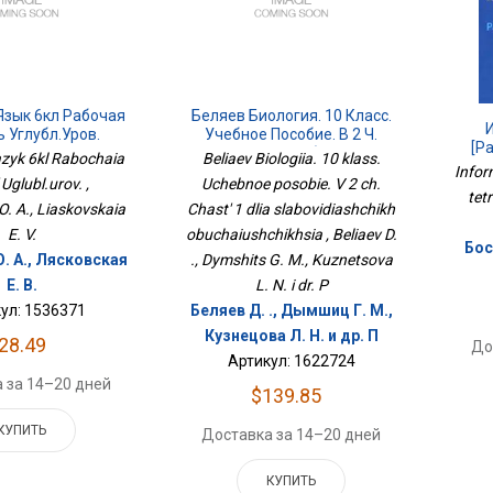
Язык 6кл Рабочая
Беляев Биология. 10 Класс.
 Углубл.уров.
Учебное Пособие. В 2 Ч.
[Р
Часть 1 Для Слабовидящих
azyk 6kl Rabochaia
Beliaev Biologiia. 10 klass.
Infor
Обучающихся
 Uglubl.urov. ,
Uchebnoe posobie. V 2 ch.
tet
. A., Liaskovskaia
Chast' 1 dlia slabovidiashchikh
E. V.
obuchaiushchikhsia , Beliaev D.
Бос
. А., Лясковская
., Dymshits G. M., Kuznetsova
Е. В.
L. N. i dr. P
ул: 1536371
Беляев Д. ., Дымшиц Г. М.,
Кузнецова Л. Н. и др. П
28.49
До
Артикул: 1622724
 за 14–20 дней
$139.85
КУПИТЬ
Доставка за 14–20 дней
КУПИТЬ