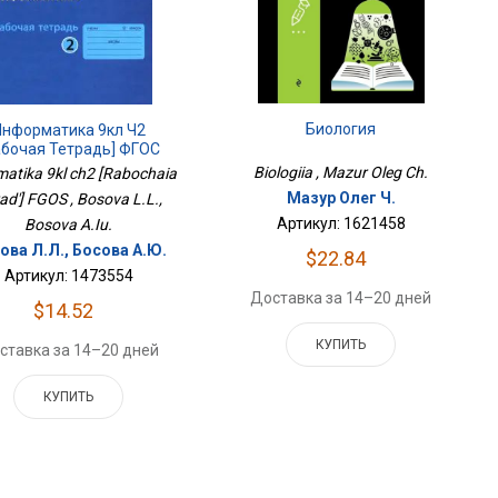
Биология
Информатика 9кл Ч2
абочая Тетрадь] ФГОС
Biologiia , Mazur Oleg Ch.
matika 9kl ch2 [Rabochaia
Мазур Олег Ч.
rad'] FGOS , Bosova L.L.,
Артикул: 1621458
Bosova A.Iu.
ова Л.Л., Босова А.Ю.
$22.84
Артикул: 1473554
Доставка за 14–20 дней
$14.52
КУПИТЬ
ставка за 14–20 дней
КУПИТЬ