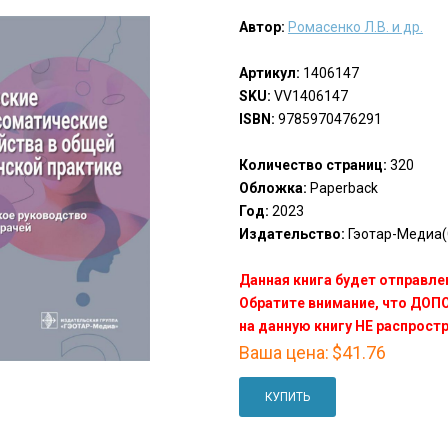
Автор:
Ромасенко Л.В. и др.
Артикул:
1406147
SKU:
VV1406147
ISBN:
9785970476291
Количество страниц:
320
Обложка:
Paperback
Год:
2023
Издательство:
Гэотар-Медиа(
Данная книга будет отправлен
Обратите внимание, что ДО
на данную книгу НЕ распрост
Ваша цена:
$41.76
КУПИТЬ