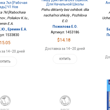
ка 7кл [Рабочая
Ан
Для Начальной Школы
адь] Ч1 Нов
Pishu diktanty bez oshibok: dlia
ka 7kl [Rabochaia
A
nachal'noi shkoly , Pozhilova
nov , Poliakov K.Iu.,
Ucheb
E.O.
emin E.A.
Пожилова Е.О.
.Ю., Еремин Е.А.
Бы
Артикул: 1453186
ул: 1533830
П
$14.18
15.05
Доставка за 14–20 дней
 за 14–20 дней
До
КУПИТЬ
КУПИТЬ