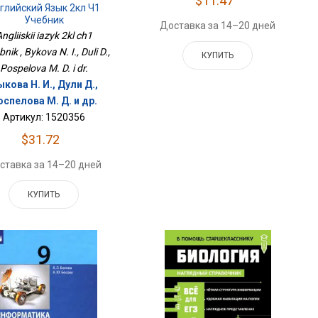
$11.47
глийский Язык 2кл Ч1
Учебник
Доставка за 14–20 дней
ngliiskii iazyk 2kl ch1
nik , Bykova N. I., Duli D.,
КУПИТЬ
Pospelova M. D. i dr.
кова Н. И., Дули Д.,
оспелова М. Д. и др.
Артикул: 1520356
$31.72
ставка за 14–20 дней
КУПИТЬ