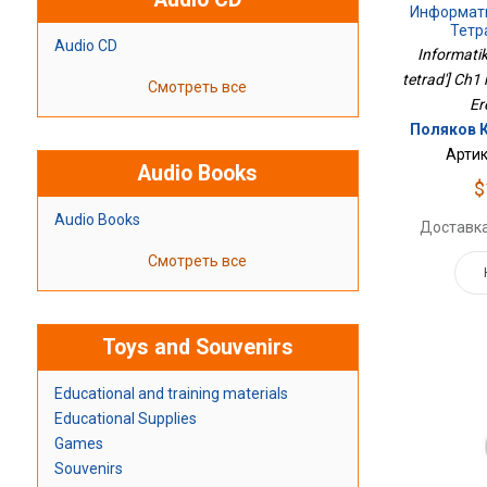
Информати
Тетр
Audio CD
Informati
tetrad'] Ch1 
Смотреть все
Er
Поляков К
Артик
Audio Books
$
Audio Books
Доставка
Смотреть все
Toys and Souvenirs
Educational and training materials
Educational Supplies
Games
Souvenirs