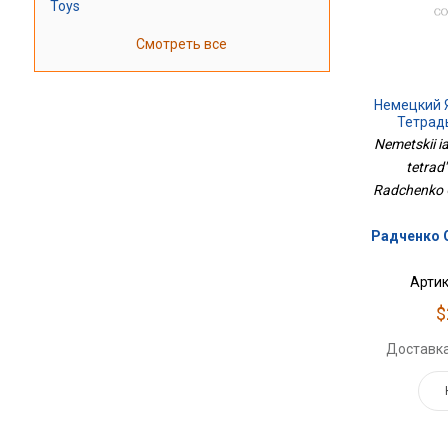
Toys
Смотреть все
Немецкий 
Тетрадь
Nemetskii i
tetrad'
Radchenko O
Радченко О
Артик
$
Доставка