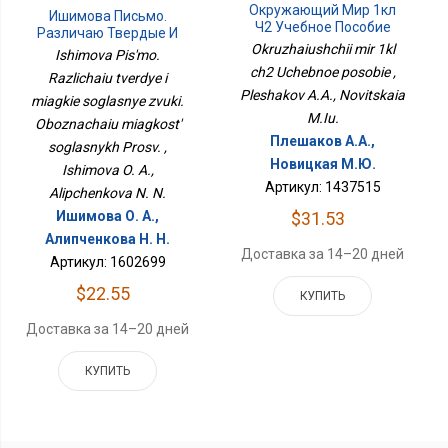
Окружающий Мир 1кл
Ишимова Письмо.
Ч2 Учебное Пособие
Различаю Твердые И
Okruzhaiushchii mir 1kl
Мягкие Согласные
Ishimova Pis'mo.
Звуки. Обозначаю
ch2 Uchebnoe posobie ,
Razlichaiu tverdye i
Мягкость Согласных
Pleshakov A.A., Novitskaia
miagkie soglasnye zvuki.
Просв.
M.Iu.
Oboznachaiu miagkost'
Плешаков А.А.,
soglasnykh Prosv. ,
Новицкая М.Ю.
Ishimova O. A.,
Артикул: 1437515
Alipchenkova N. N.
$31.53
Ишимова О. А.,
Алипченкова Н. Н.
Доставка за 14–20 дней
Артикул: 1602699
$22.55
КУПИТЬ
Доставка за 14–20 дней
КУПИТЬ