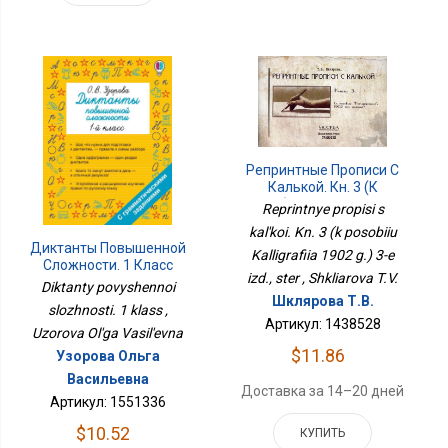
Репринтные Прописи С
Калькой. Кн. 3 (к
Пособию Каллиграфия
Reprintnye propisi s
1902 Г.) 3-Е Изд., Стер
kal'koi. Kn. 3 (k posobiiu
Диктанты Повышенной
Kalligrafiia 1902 g.) 3-e
Сложности. 1 Класс
izd., ster , Shkliarova T.V.
Diktanty povyshennoi
Шклярова Т.В.
slozhnosti. 1 klass ,
Артикул: 1438528
Uzorova Ol'ga Vasil'evna
$11.86
Узорова Ольга
Васильевна
Доставка за 14–20 дней
Артикул: 1551336
$10.52
КУПИТЬ