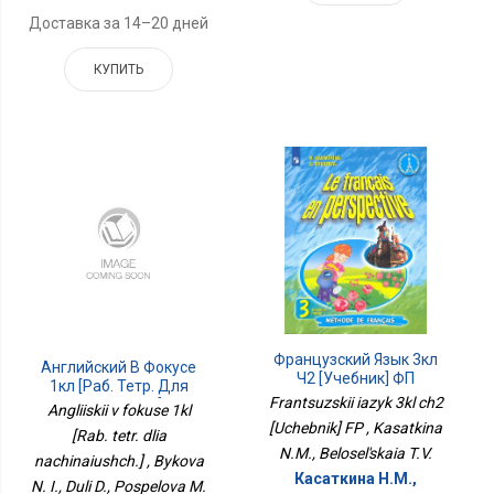
Доставка за 14–20 дней
КУПИТЬ
Французский Язык 3кл
Английский В Фокусе
Ч2 [Учебник] ФП
1кл [Раб. Тетр. Для
Frantsuzskii iazyk 3kl ch2
Начинающ.]
Angliiskii v fokuse 1kl
[Uchebnik] FP , Kasatkina
[Rab. tetr. dlia
N.M., Belosel'skaia T.V.
nachinaiushch.] , Bykova
Касаткина Н.М.,
N. I., Duli D., Pospelova M.