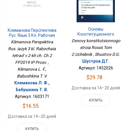
Основы
Климанова Перспектива
Конституционного
Рус. Язык 3 Кл. Рабочая
Строя России.Том
Тетрадь В 2-Х Ч. Ч.2
Osnovy konstitutsionnogo
Klimanova Perspektiva
2.Учебник
ФП2019 ИП Просв.
stroia Rossii.Tom
Rus. iazyk 3 kl. Rabochaia
2.Uchebnik , Shustrov D.G.
tetrad' v 2-kh ch. Ch.2
Шустров Д.Г.
FP2019 IP Prosv. ,
Артикул: 1452026
Klimanova L. F.,
Babushkina T. V.
$29.78
Климанова Л. Ф.,
Доставка за 14–20 дней
Бабушкина Т. В.
Артикул: 1603171
КУПИТЬ
$16.55
Доставка за 14–20 дней
КУПИТЬ