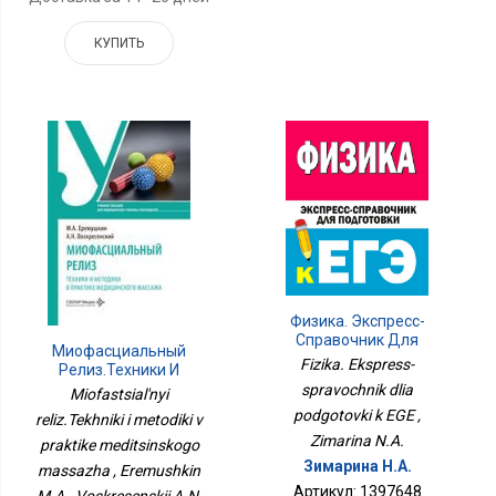
КУПИТЬ
Физика. Экспресс-
Справочник Для
Миофасциальный
Подготовки К ЕГЭ
Fizika. Ekspress-
Релиз.Техники И
Методики В Практике
spravochnik dlia
Miofastsial'nyi
Медицинского Массажа
podgotovki k EGE ,
reliz.Tekhniki i metodiki v
Zimarina N.A.
praktike meditsinskogo
Зимарина Н.А.
massazha , Eremushkin
Артикул: 1397648
M.A., Voskresenskii A.N.