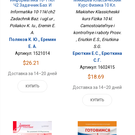
Информатика 10-11кл
Мякишев Классический
Ч2 Задачник Баз. И
Курс Физика 10 Кл.
Угл.ур
Cамостоятельные И
Informatika 10-11kl ch2
Miakishev Klassicheskii
Контрольные И Работы
Zadachnik Baz. i ugl.ur ,
kurs Fizika 10 kl.
Просв.
Poliakov K. Iu., Eremin E.
Camostoiatel'nye i
A.
kontrol'nye i raboty Prosv.
Поляков К. Ю., Еремин
, Eriutkin E.S., Eriutkina
Е. А.
S.G.
Артикул: 1521014
Ерюткин Е.С., Ерюткина
С.Г.
$26.21
Артикул: 1602415
Доставка за 14–20 дней
$18.69
КУПИТЬ
Доставка за 14–20 дней
КУПИТЬ