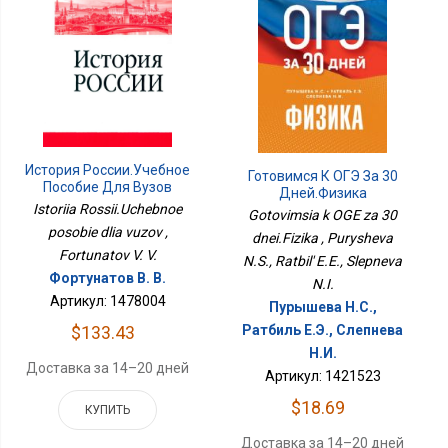
История России.Учебное
Готовимся К ОГЭ За 30
Пособие Для Вузов
Дней.Физика
Istoriia Rossii.Uchebnoe
Gotovimsia k OGE za 30
posobie dlia vuzov ,
dnei.Fizika , Purysheva
Fortunatov V. V.
N.S., Ratbil' E.E., Slepneva
Фортунатов В. В.
N.I.
Артикул: 1478004
Пурышева Н.С.,
Ратбиль Е.Э., Слепнева
$133.43
Н.И.
Доставка за 14–20 дней
Артикул: 1421523
$18.69
КУПИТЬ
Доставка за 14–20 дней