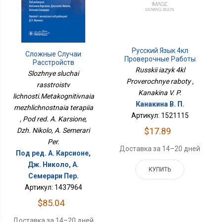
Русский Язык 4кл
Сложные Случаи
Проверочные Работы
Расстройств
Russkii iazyk 4kl
Личности.Метакогнитивная
Slozhnye sluchai
Межличностная
Proverochnye raboty ,
rasstroistv
Терапия
Kanakina V. P.
lichnosti.Metakognitivnaia
Канакина В. П.
mezhlichnostnaia terapiia
Артикул: 1521115
, Pod red. A. Karsione,
$17.89
Dzh. Nikolo, A. Semerari
Per.
Доставка за 14–20 дней
Под ред. А. Карсионе,
Дж. Николо, А.
КУПИТЬ
Семерари Пер.
Артикул: 1437964
$85.04
Доставка за 14–20 дней