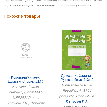
родителям и педагогам при контроле знаний учащихся.
Похожие товары
Домашние Задания.
Коровина Читаем,
Русский Язык. 3 Кл: 2
Думаем, Спорим ДМ 5
Полугодие
Domashnie zadaniia.
Кл.ФП2022 Просв.
Korovina Chitaem,
Russkii iazyk. 3 kl: 2
dumaem, sporim DM 5
polugodie , Odnovol L.A.
kl.FP2022 Prosv. ,
Одновол Л.А.
Korovina V. Ia., Zhuravlev
Артикул: 1311911