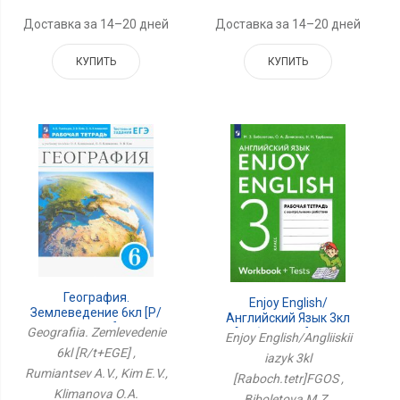
Доставка за 14–20 дней
Доставка за 14–20 дней
КУПИТЬ
КУПИТЬ
География.
Enjoy English/
Землеведение 6кл [Р/
Английский Язык 3кл
Т+ЕГЭ]
Geografiia. Zemlevedenie
[Рабоч.тетр]ФГОС
Enjoy English/Angliiskii
6kl [R/t+EGE] ,
iazyk 3kl
Rumiantsev A.V., Kim E.V.,
[Raboch.tetr]FGOS ,
Klimanova O.A.
Biboletova M.Z.,