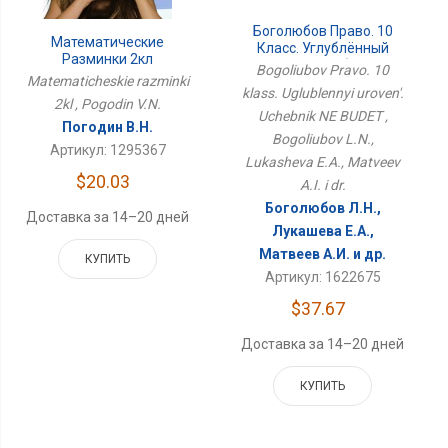
Боголюбов Право. 10
Математические
Класс. Углублённый
Разминки 2кл
Уровень. Учебник НЕ
Bogoliubov Pravo. 10
Matematicheskie razminki
БУДЕТ
klass. Uglublennyi uroven'.
2kl , Pogodin V.N.
Uchebnik NE BUDET ,
Погодин В.Н.
Bogoliubov L.N.,
Артикул: 1295367
Lukasheva E.A., Matveev
$20.03
A.I. i dr.
Боголюбов Л.Н.,
Доставка за 14–20 дней
Лукашева Е.А.,
Матвеев А.И. и др.
КУПИТЬ
Артикул: 1622675
$37.67
Доставка за 14–20 дней
КУПИТЬ