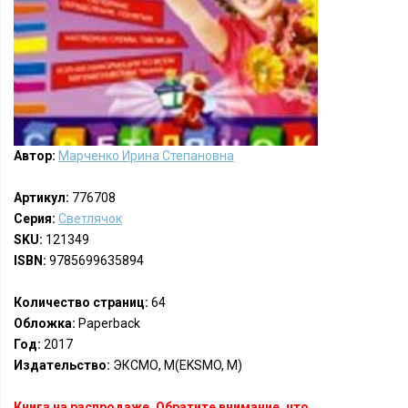
Автор:
Марченко Ирина Степановна
Артикул:
776708
Серия:
Светлячок
SKU:
121349
ISBN:
9785699635894
Количество страниц:
64
Обложка:
Paperback
Год:
2017
Издательство:
ЭКСМО, М(EKSMO, M)
Книга на распродаже. Обратите внимание, что