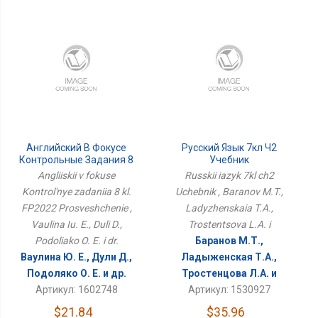
Английский В Фокусе
Русский Язык 7кл Ч2
Контрольные Задания 8
Учебник
Кл. ФП2022
Angliiskii v fokuse
Russkii iazyk 7kl ch2
Просвещение
Kontrol'nye zadaniia 8 kl.
Uchebnik , Baranov M.T.,
FP2022 Prosveshchenie ,
Ladyzhenskaia T.A.,
Vaulina Iu. E., Duli D.,
Trostentsova L.A. i
Podoliako O. E. i dr.
Баранов М.Т.,
Ваулина Ю. Е., Дули Д.,
Ладыженская Т.А.,
Подоляко О. Е. и др.
Тростенцова Л.А. и
Артикул: 1602748
Артикул: 1530927
$21.84
$35.96