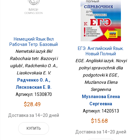
Немецкий Язык 8кл
Рабочая Тетр. Базовый
ЕГЭ. Английский Язык.
И Углубл
Nemetskii iazyk 8kl
Новый Полный
Rabochaia tetr. Bazovyi i
Справочник Для
EGE. Angliiskii iazyk. Novyi
Подготовки К ЕГЭ
uglubl , Radchenko O. A.,
polnyi spravochnik dlia
Liaskovskaia E. V.
podgotovki k EGE ,
Радченко О. А.,
Muzlanova Elena
Лясковская Е. В.
Sergeevna
Артикул: 1530870
Музланова Елена
$28.49
Сергеевна
Артикул: 1420513
Доставка за 14–20 дней
$15.68
КУПИТЬ
Доставка за 14–20 дней