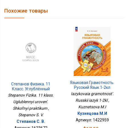
Похожие товары
Языковая Грамотность.
Степанов Физика. 11
Русский Язык 1-2кл
Класс. Углублённый
Iazykovaia gramotnost'.
Уровень. Школьный
Stepanov Fizika. 11 klass.
Практикум
Russkii iazyk 1-2kl ,
Uglublennyi uroven'.
Kuznetsova M.I
Shkol'nyi praktikum ,
Кузнецова М.И
Stepanov S. V.
Артикул: 1422959
Степанов С. В.