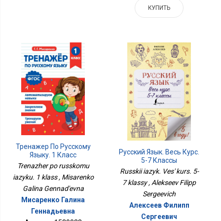
КУПИТЬ
Тренажер По Русскому
Русский Язык. Весь Курс.
Языку. 1 Класс
5-7 Классы
Trenazher po russkomu
Russkii iazyk. Ves' kurs. 5-
iazyku. 1 klass , Misarenko
7 klassy , Alekseev Filipp
Galina Gennad'evna
Sergeevich
Мисаренко Галина
Алексеев Филипп
Геннадьевна
Сергеевич