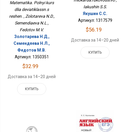
Девятиклассн.с Решен.
Matematika. Polnyi kurs
Iakushin S.S.
dlia deviatiklassn.s
Якушин С.С.
reshen. , Zolotareva N.D.,
Артикул: 1317579
Semendiaeva N.L.,
$56.19
Fedotov M.V.
Золотарева Н.Д.,
Доставка за 14–20 дней
Семендяева Н.Л.,
Федотов М.В.
КУПИТЬ
Артикул: 1350351
$32.99
Доставка за 14–20 дней
КУПИТЬ