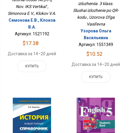
QR-Коду
izlozheniia. 3 klass.
Nov. IKS Vertikal' ,
Slushai izlozhenie po QR-
Simonova E.V., Klokov V.A.
kodu , Uzorova Ol'ga
Симонова Е.В., Клоков
Vasil'evna
В.А.
Узорова Ольга
Артикул: 1521192
Васильевна
$17.38
Артикул: 1551349
$10.52
Доставка за 14–20 дней
Доставка за 14–20 дней
КУПИТЬ
КУПИТЬ