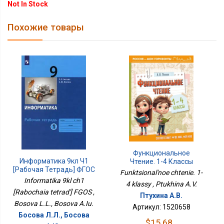
Not In Stock
Похожие товары
Функциональное
Информатика 9кл Ч1
Чтение. 1-4 Классы
[Рабочая Тетрадь] ФГОС
Funktsional'noe chtenie. 1-
Informatika 9kl ch1
4 klassy , Ptukhina A.V.
[Rabochaia tetrad'] FGOS ,
Птухина А.В.
Bosova L.L., Bosova A.Iu.
Артикул: 1520658
Босова Л.Л., Босова
$15.68