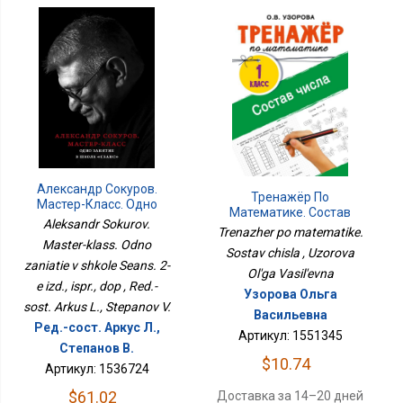
Александр Сокуров.
Тренажёр По
Мастер-Класс. Одно
Математике. Состав
Занятие В Школе Сеанс.
Aleksandr Sokurov.
Числа
Trenazher po matematike.
2-Е Изд., Испр., Доп
Master-klass. Odno
Sostav chisla , Uzorova
zaniatie v shkole Seans. 2-
Ol'ga Vasil'evna
e izd., ispr., dop , Red.-
Узорова Ольга
sost. Arkus L., Stepanov V.
Васильевна
Ред.-сост. Аркус Л.,
Артикул: 1551345
Степанов В.
$10.74
Артикул: 1536724
$61.02
Доставка за 14–20 дней