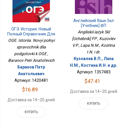
Английский Язык 5кл
[Учебник] ФП
ОГЭ. История. Новый
Angliiskii iazyk 5kl
Полный Справочник Для
[Uchebnik] FP , Kuzovlev
Подготовки К ОГЭ
OGE. Istoriia. Novyi polnyi
V.P., Lapa N.M., Kostina
spravochnik dlia
I.N. i dr.
podgotovki k OGE ,
Кузовлев В.П., Лапа
Baranov Petr Anatol'evich
Н.М., Костина И.Н. и др.
Баранов Петр
Артикул: 1357483
Анатольевич
Артикул: 1420481
$47.41
$16.89
Доставка за 14–20 дней
Доставка за 14–20 дней
КУПИТЬ
КУПИТЬ