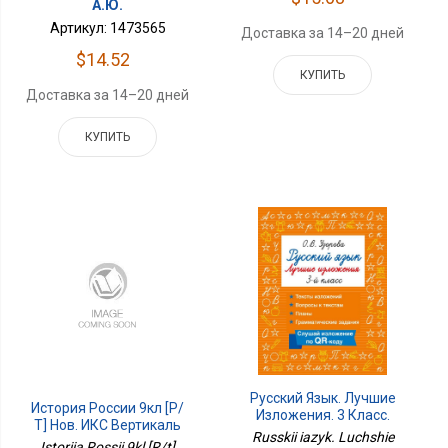
А.Ю.
Артикул: 1473565
Доставка за 14–20 дней
$14.52
КУПИТЬ
Доставка за 14–20 дней
КУПИТЬ
Русский Язык. Лучшие
История России 9кл [Р/
Изложения. 3 Класс.
Т] Нов. ИКС Вертикаль
Слушай Изложение По
Russkii iazyk. Luchshie
Istoriia Rossii 9kl [R/t]