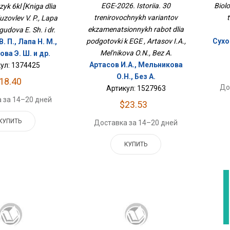
Экзаменационных Работ
EGE-2026. Istoriia. 30
Biolo
azyk 6kl [Kniga dlia
Для Подготовки К ЕГЭ
trenirovochnykh variantov
t
Kuzovlev V. P., Lapa
ekzamenatsionnykh rabot dlia
gudova E. Sh. i dr.
podgotovki k EGE , Artasov I.A.,
Сухо
. П., Лапа Н. М.,
Mel'nikova O.N., Bez A.
ва Э. Ш. и др.
Артасов И.А., Мельникова
ул: 1374425
О.Н., Без А.
18.40
До
Артикул: 1527963
 за 14–20 дней
$23.53
КУПИТЬ
Доставка за 14–20 дней
КУПИТЬ