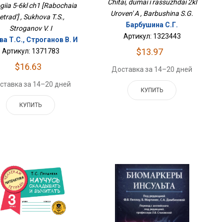
Chitai, dumai i rassuzhdai 2kl
giia 5-6kl ch1 [Rabochaia
Uroven' A , Barbushina S.G.
etrad'] , Sukhova T.S.,
Барбушина С.Г.
Stroganov V. I
Артикул: 1323443
ва Т.С., Строганов В. И
$13.97
Артикул: 1371783
$16.63
Доставка за 14–20 дней
ставка за 14–20 дней
КУПИТЬ
КУПИТЬ