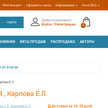
Мой Аккаунт
Оформить заказ
Информация
Язык (RU)
Добро пожаловать!
НАЙТИ
Войти
/
Регистрация
0
НОВИНКИ
ХИТЫ ПРОДАЖ
РАСПРОДАЖА
АВТОРЫ
ОТ $169.00
арпова Е.Л.
., Карпова Е.Л.
 С.Я., Карпова Е.Л.
Доставка за 14–20 дней