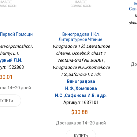
М
Скл
M
sklad
 Первой Помощи
Виноградова 1 Кл.
Литературное Чтение.
Учебник, Часть 1 Вентана-
ervoi pomoshchi ,
Vinogradova 1 kl. Literaturnoe
Граф НЕ БУДЕТ
hurnyi L.I.
chtenie. Uchebnik, chast' 1
рный Л.И.
Ventana-Graf NE BUDET ,
До
ул: 1522863
Vinogradova N.F.,Khomiakova
I.S.,Safonova I.V. i dr.
30.01
Виноградова
 за 14–20 дней
Н.Ф.,Хомякова
И.С.,Сафонова И.В. и др.
КУПИТЬ
Артикул: 1637101
$30.88
Доставка за 14–20 дней
КУПИТЬ