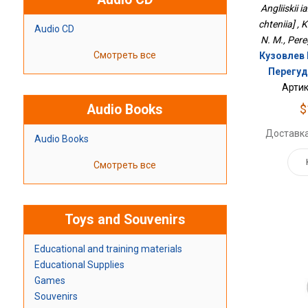
Angliiskii i
chteniia] , 
Audio CD
N. M., Pere
Смотреть все
Кузовлев В
Перегудо
Артик
Audio Books
$
Доставка
Audio Books
Смотреть все
Toys and Souvenirs
Educational and training materials
Educational Supplies
Games
Souvenirs