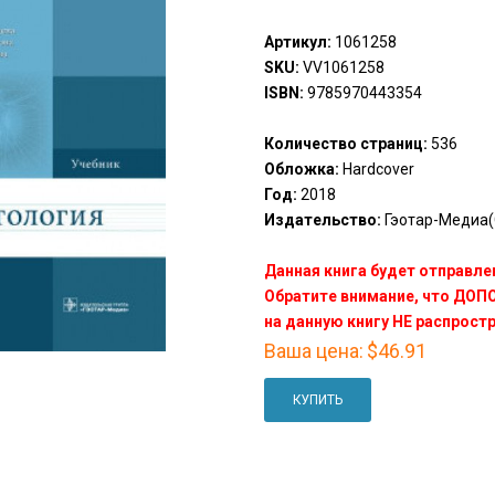
Артикул:
1061258
SKU:
VV1061258
ISBN:
9785970443354
Количество страниц:
536
Обложка:
Hardcover
Год:
2018
Издательство:
Гэотар-Медиа(
Данная книга будет отправлен
Обратите внимание, что ДО
на данную книгу НЕ распрост
Ваша цена:
$46.91
КУПИТЬ