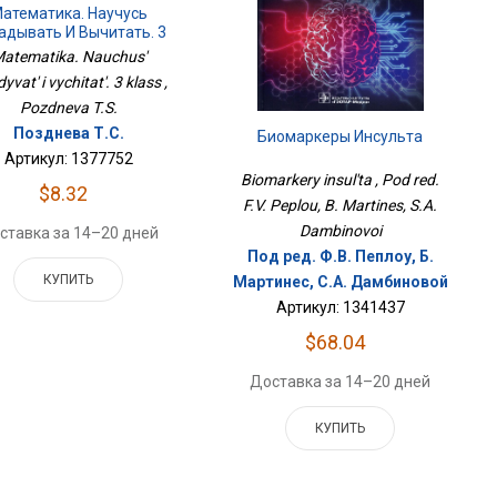
атематика. Научусь
адывать И Вычитать. 3
Класс
atematika. Nauchus'
yvat' i vychitat'. 3 klass ,
Pozdneva T.S.
Позднева Т.С.
Биомаркеры Инсульта
Артикул: 1377752
Biomarkery insul'ta , Pod red.
$8.32
F.V. Peplou, B. Martines, S.A.
Dambinovoi
ставка за 14–20 дней
Под ред. Ф.В. Пеплоу, Б.
КУПИТЬ
Мартинес, С.А. Дамбиновой
Артикул: 1341437
$68.04
Доставка за 14–20 дней
КУПИТЬ