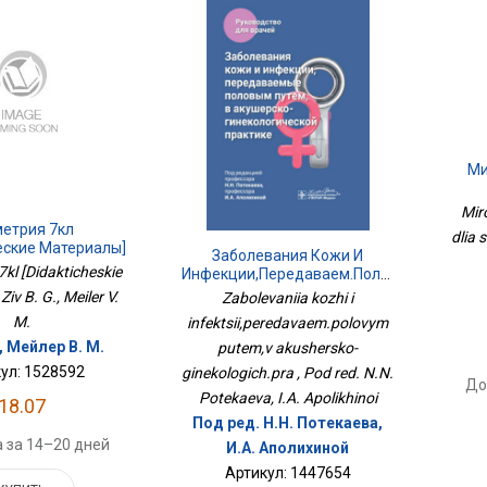
Ми
Mir
метрия 7кл
dlia 
еские Материалы]
Заболевания Кожи И
7kl [Didakticheskie
Инфекции,передаваем.половым
Путем,в Акушерско-
 Ziv B. G., Meiler V.
Zabolevaniia kozhi i
Гинекологич.пра
M.
infektsii,peredavaem.polovym
., Мейлер В. М.
putem,v akushersko-
ул: 1528592
ginekologich.pra , Pod red. N.N.
До
Potekaeva, I.A. Apolikhinoi
18.07
Под ред. Н.Н. Потекаева,
 за 14–20 дней
И.А. Аполихиной
Артикул: 1447654