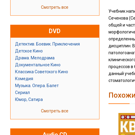
Смотреть все
Учебник напи
Сеченова (С
общей и част
DVD
морфологичес
определенных
Детектив. Боевик. Приключения
дисциплин. В
Детское Кино
патологоанат
Драма. Мелодрама
клиническог
Документальное Кино
процессов в 
Классика Советского Кино
данный учебн
Комедия
стоматологи
Музыка. Опера. Балет
Сериал
Похожи
Юмор, Сатира
Смотреть все
Audio CD