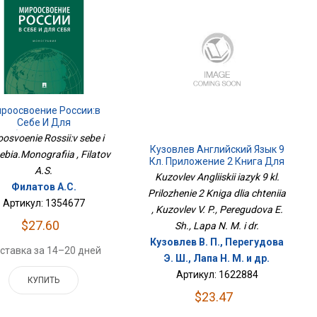
роосвоение России:в
Себе И Для
Себя.Монография
oosvoenie Rossii:v sebe i
Кузовлев Английский Язык 9
sebia.Monografiia , Filatov
Кл. Приложение 2 Книга Для
A.S.
Чтения
Kuzovlev Angliiskii iazyk 9 kl.
Филатов А.С.
Prilozhenie 2 Kniga dlia chteniia
Артикул: 1354677
, Kuzovlev V. P., Peregudova E.
$27.60
Sh., Lapa N. M. i dr.
Кузовлев В. П., Перегудова
ставка за 14–20 дней
Э. Ш., Лапа Н. М. и др.
Артикул: 1622884
КУПИТЬ
$23.47