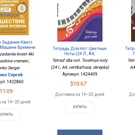
 Задания-Квест
На Машине Времени
Тетрадь Для Нот. Цветные
Тетр
Ноты (24 Л., А4,
Л
adaniia-kvest 4kl.
Вертикальная, Скрепка)
Tetrad' dlia not. Tsvetnye noty
Tetr
ashine vremeni ,
(24 l., A4, vertikal'naia, skrepka)
A4
enko Sergei
Артикул: 1424409
нко Сергей
ул: 1422860
$10.67
11.09
Доставка за 14–20 дней
До
 за 14–20 дней
КУПИТЬ
КУПИТЬ