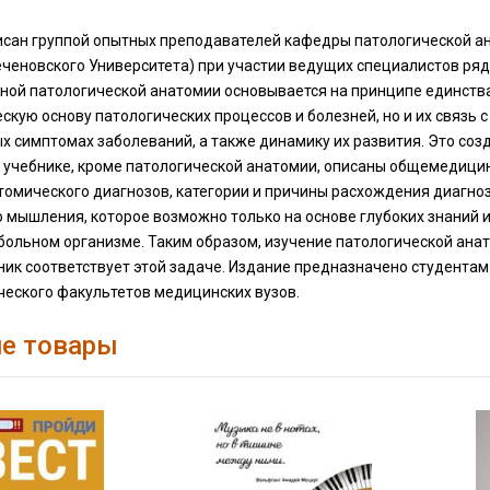
сан группой опытных преподавателей кафедры патологической анат
еченовского Университета) при участии ведущих специалистов ря
ной патологической анатомии основывается на принципе единства
кую основу патологических процессов и болезней, но и их связь 
 симптомах заболеваний, а также динамику их развития. Это соз
 учебнике, кроме патологической анатомии, описаны общемедицин
омического диагнозов, категории и причины расхождения диагнозо
о мышления, которое возможно только на основе глубоких знаний 
больном организме. Таким образом, изучение патологической ана
ик соответствует этой задаче. Издание предназначено студентам
ческого факультетов медицинских вузов.
е товары