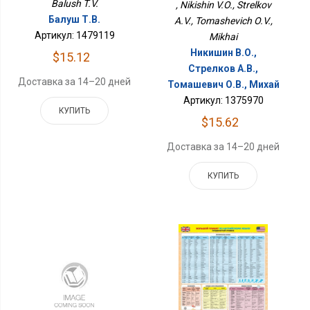
Balush T.V.
, Nikishin V.O., Strelkov
Балуш Т.В.
A.V., Tomashevich O.V.,
Артикул: 1479119
Mikhai
Никишин В.О.,
$15.12
Стрелков А.В.,
Доставка за 14–20 дней
Томашевич О.В., Михай
Артикул: 1375970
КУПИТЬ
$15.62
Доставка за 14–20 дней
КУПИТЬ