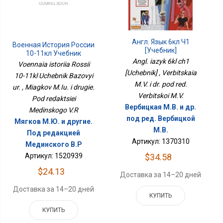
Англ. Язык 6кл Ч1
Военная История России
[Учебник]
10-11кл Учебник
Angl. iazyk 6kl ch1
Базовый Ур.
Voennaia istoriia Rossii
[Uchebnik] , Verbitskaia
10-11kl Uchebnik Bazovyi
M.V. i dr. pod red.
ur. , Miagkov M.Iu. i drugie.
Verbitskoi M.V.
Pod redaktsiei
Вербицкая М.В. и др.
Medinskogo V.R
под ред. Вербицкой
Мягков М.Ю. и другие.
М.В.
Под редакцией
Артикул: 1370310
Мединского В.Р
$34.58
Артикул: 1520939
$24.13
Доставка за 14–20 дней
Доставка за 14–20 дней
КУПИТЬ
КУПИТЬ