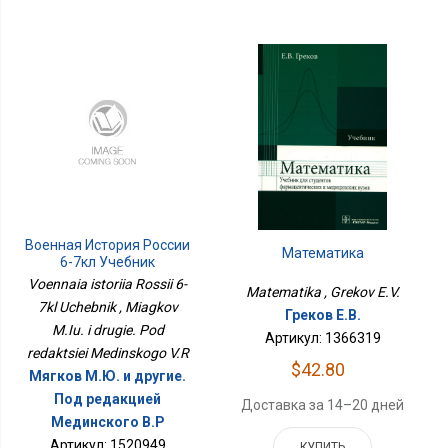
Военная История России
Математика
6-7кл Учебник
Voennaia istoriia Rossii 6-
Matematika , Grekov E.V.
7kl Uchebnik , Miagkov
Греков Е.В.
M.Iu. i drugie. Pod
Артикул: 1366319
redaktsiei Medinskogo V.R
$42.80
Мягков М.Ю. и другие.
Под редакцией
Доставка за 14–20 дней
Мединского В.Р
Артикул: 1520949
КУПИТЬ