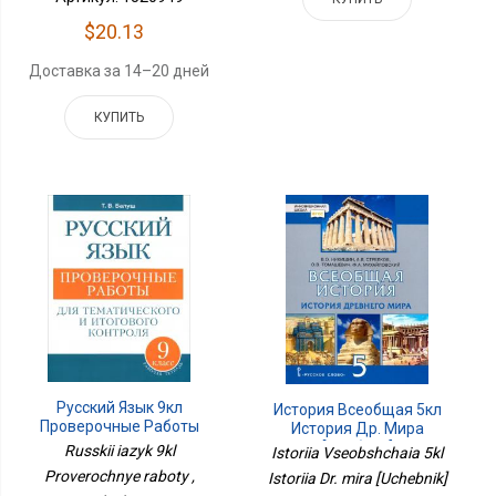
$20.13
Доставка за 14–20 дней
КУПИТЬ
Русский Язык 9кл
История Всеобщая 5кл
Проверочные Работы
История Др. Мира
[Учебник]
Russkii iazyk 9kl
Istoriia Vseobshchaia 5kl
Proverochnye raboty ,
Istoriia Dr. mira [Uchebnik]