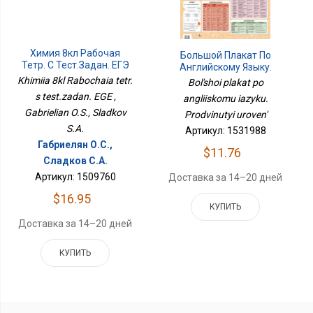
Химия 8кл Рабочая
Большой Плакат По
Тетр. С Тест.задан. ЕГЭ
Английскому Языку.
Продвинутый Уровень
Khimiia 8kl Rabochaia tetr.
Bol'shoi plakat po
s test.zadan. EGE ,
angliiskomu iazyku.
Gabrielian O.S., Sladkov
Prodvinutyi uroven'
S.A.
Артикул: 1531988
Габриелян О.С.,
$11.76
Сладков С.А.
Артикул: 1509760
Доставка за 14–20 дней
$16.95
КУПИТЬ
Доставка за 14–20 дней
КУПИТЬ