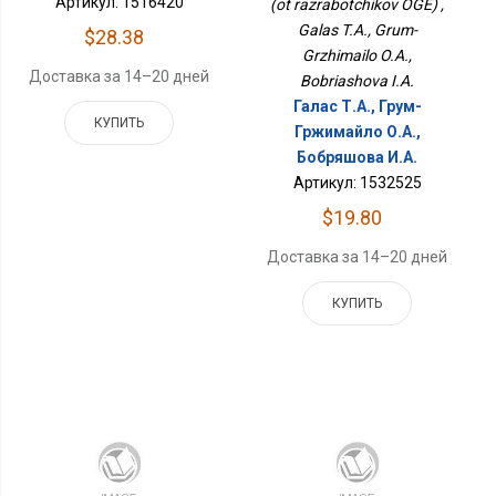
Артикул: 1516420
(ot razrabotchikov OGE) ,
Galas T.A., Grum-
$28.38
Grzhimailo O.A.,
Доставка за 14–20 дней
Bobriashova I.A.
Галас Т.А., Грум-
КУПИТЬ
Гржимайло О.А.,
Бобряшова И.А.
Артикул: 1532525
$19.80
Доставка за 14–20 дней
КУПИТЬ