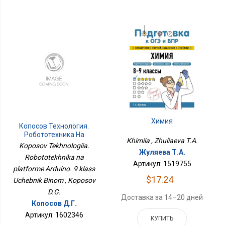
Химия
Копосов Технология.
Робототехника На
Khimiia , Zhuliaeva T.A.
Платформе Arduino. 9
Koposov Tekhnologiia.
Класс Учебник Бином
Жуляева Т.А.
Robototekhnika na
Артикул: 1519755
platforme Arduino. 9 klass
$17.24
Uchebnik Binom , Koposov
D.G.
Доставка за 14–20 дней
Копосов Д.Г.
Артикул: 1602346
КУПИТЬ