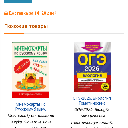
Доставка за 14–20 дней
Похожие товары
ОГЭ-2026. Биология.
Тематические
Мнемокарты По
Тренировочные
Русскому Языку.
OGE-2026. Biologiia.
Задания (от
Словарные Слова
Mnemokarty po russkomu
Tematicheskie
Разработчиков ОГЭ)
iazyku. Slovarnye slova
trenirovochnye zadaniia