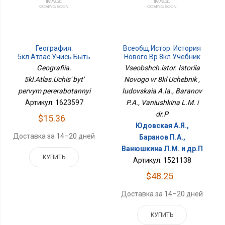
География.
Всеобщ.истор. История
5кл.Атлас.Учись Быть
Нового Вр 8кл Учебник
Первым
Geografiia.
Vseobshch.istor. Istoriia
Переработанный
5kl.Atlas.Uchis' byt'
Novogo vr 8kl Uchebnik ,
pervym pererabotannyi
Iudovskaia A.Ia., Baranov
Артикул: 1623597
P.A., Vaniushkina L.M. i
dr.P
$15.36
Юдовская А.Я.,
Доставка за 14–20 дней
Баранов П.А.,
Ванюшкина Л.М. и др.П
КУПИТЬ
Артикул: 1521138
$48.25
Доставка за 14–20 дней
КУПИТЬ