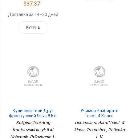
$37.37
Доставка за 14–20 дней
КУПИТЬ
Кулигина Твой Друг
Учимся Разбирать
Французский Язык 8 Кл.
Текст. 4 Класс.
Учебник. Приложение 1
Тренажёр
Kuligina Tvoi drug
Uchimsia razbirat' tekst. 4
frantsuzskii iazyk 8 kl.
klass. Trenazher , Petlenko
Uchebnik. Prilozhenie 1 ,
L.V.