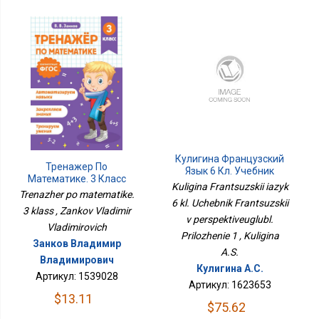
Кулигина Французский
Тренажер По
Язык 6 Кл. Учебник
Математике. 3 Класс
Французский В
Kuligina Frantsuzskii iazyk
Trenazher po matematike.
Перспективеуглубл.
6 kl. Uchebnik Frantsuzskii
Приложение 1
3 klass , Zankov Vladimir
v perspektiveuglubl.
Vladimirovich
Prilozhenie 1 , Kuligina
Занков Владимир
A.S.
Владимирович
Кулигина А.С.
Артикул: 1539028
Артикул: 1623653
$13.11
$75.62