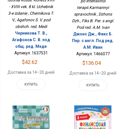
Istoriia Rossii. Konets XVII
po intensivnoi
Справочник
- XVIII vek. 8 kl. Uchebnik
terapii.Karmannyi
3-e izdanie , Chernikova T.
spravochnik , Dzhons
V., Agafonov S. V. pod
Dzh., Fiks B. Per. s angl.
obshch. red. Medi
Pod red. A.M. Ivan
Черникова Т. В.,
Джонс Дж., Фикс Б.
Агафонов С. В. под
Пер. с англ. Под ред.
общ. ред. Меди
А.М. Иван
Артикул: 1637531
Артикул: 1466077
$42.62
$136.04
Доставка за 14–20 дней
Доставка за 14–20 дней
КУПИТЬ
КУПИТЬ