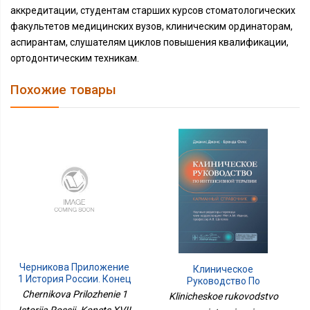
аккредитации, студентам старших курсов стоматологических
факультетов медицинских вузов, клиническим ординаторам,
аспирантам, слушателям циклов повышения квалификации,
ортодонтическим техникам.
Похожие товары
Черникова Приложение
Клиническое
1 История России. Конец
Руководство По
XVII - XVIII Век. 8 Кл.
Интенсивной
Chernikova Prilozhenie 1
Klinicheskoe rukovodstvo
Учебник 3-Е Издание
Терапии.Карманный