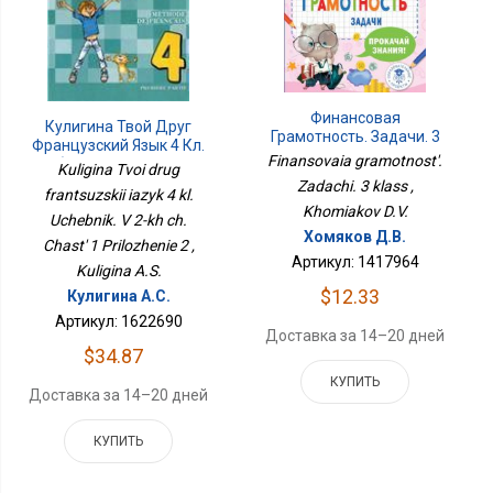
Финансовая
Кулигина Твой Друг
Грамотность. Задачи. 3
Французский Язык 4 Кл.
Класс
Finansovaia gramotnost'.
Учебник. В 2-Х Ч. Часть 1
Kuligina Tvoi drug
Приложение 2
Zadachi. 3 klass ,
frantsuzskii iazyk 4 kl.
Khomiakov D.V.
Uchebnik. V 2-kh ch.
Хомяков Д.В.
Chast' 1 Prilozhenie 2 ,
Артикул: 1417964
Kuligina A.S.
$12.33
Кулигина А.С.
Артикул: 1622690
Доставка за 14–20 дней
$34.87
КУПИТЬ
Доставка за 14–20 дней
КУПИТЬ