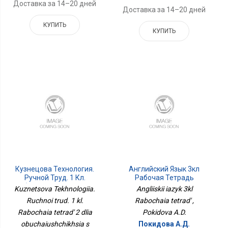
Доставка за 14–20 дней
Доставка за 14–20 дней
КУПИТЬ
КУПИТЬ
Кузнецова Технология.
Английский Язык 3кл
Ручной Труд. 1 Кл.
Рабочая Тетрадь
Рабочая Тетрадь 2 Для
Kuznetsova Tekhnologiia.
Angliiskii iazyk 3kl
Обучающихся С
Ruchnoi trud. 1 kl.
Rabochaia tetrad' ,
Интеллектуальными
Rabochaia tetrad' 2 dlia
Нарушениями
Pokidova A.D.
Приложение 1
obuchaiushchikhsia s
Покидова А.Д.